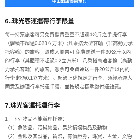
中山酒店優惠預訂
6..珠光客運攜帶行李限量
每一持票旅客可另免費攜帶重量不超過4公斤之手提行李
（體積不超過0.028立方米）;凡乘搭大型客輪（非高動力承
托客輪）的旅客，憑成人船票可 免費運送一件30公斤以內
的行李（其體積不超過0.2立方米）;凡乘搭高速客輪（高動
力承托客輪）的旅客，憑票可免費運送一件20公斤以內的
行李 超過0.1立方米）。超過上述規定之行李，須經承運人
同意及辦理行李托運手續，並按規定標準繳付運雜費。
7.珠光客運托運行李
1，下列物品不能辦理托運：
（1）危險品，污穢物品，易於損壞物品及動物;
（2）金銀及其製品，貨幣，有價證券，珠寶，古董，文物