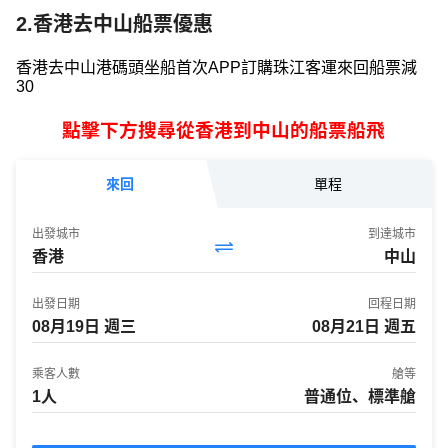
2.香港去中山船票優惠
香港去中山港碼頭坐船首次APP訂購珠江客運來回船票減
30
點擊下方搜尋從香港到中山的船票船飛
來回
單程
出發城市
到達城市
香港
中山
出發日期
回程日期
乘客人數
艙等
1人
普通位、標準艙