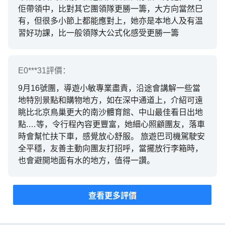
佢帶領中，比對其它團領隊更勝一籌，大方向當然巳
有，但很多小節上都能應對上，她亦是本地人及有温
習好功課，比一般領隊大公式化感受更勝一籌
E0***31
評價：
9月16號團，導遊小敏專業盡責，沿途會講解一些當
地特別景點和購物地方，如在深中通道上，介紹可遠
眺比北京鳥巢更大的南沙體育館、中山最佳看日出地
點.…等，令行程內容更豐富，她細心照顧團友，落車
時會幫忙扶下車，感覺放心舒服。 旅遊巴司機駕駛安
全平穩，友善主動向團友打招呼，當擺放行李箱時，
也會避開地面有水的地方，值得一讚。
查看更多評價