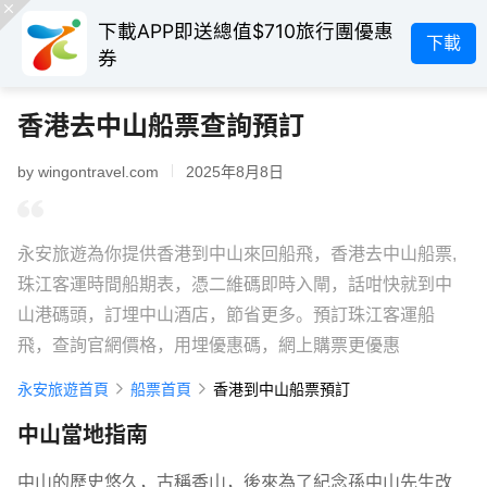
下載APP即送總值$710旅行團優惠
下載
券
香港去中山船票查詢預訂
by wingontravel.com
2025年8月8日
永安旅遊為你提供香港到中山來回船飛，香港去中山船票,
珠江客運時間船期表，憑二維碼即時入閘，話咁快就到中
山港碼頭，訂埋中山酒店，節省更多。預訂珠江客運船
飛，查詢官網價格，用埋優惠碼，網上購票更優惠
永安旅遊首頁
船票首頁
香港到中山船票預訂
中山當地指南
中山的歷史悠久，古稱香山，後來為了紀念孫中山先生改