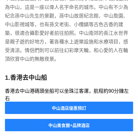
為中山，這是一座以偉人名字命名的城市。中山有不少為
紀念孫中山先生的景觀，孫中山故居紀念館、中山詹園、
中山影視城等，也有孫文老街、小欖鎮等古色古香的建
築，很適合攝影愛好者前往拍照。中山南郊的長江水世界
是親子遊的好地方，著各種水上遊樂設施和水療項目，感
受清涼。情侶們則可以前往幻彩摩天輪，和心愛的人在輪
頂欣賞中山的無敵夜景。
1.香港去中山船
香港去中山港碼頭坐船可以坐珠江客運，航程約90分鐘左
右
中山酒店優惠預訂
中山美食團+品牌酒店