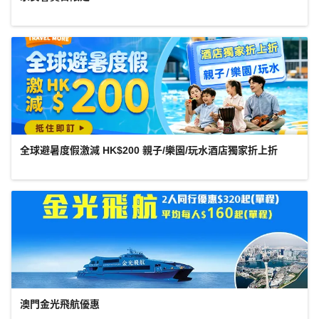
全球避暑度假激減 HK$200 親子/樂園/玩水酒店獨家折上折
澳門金光飛航優惠