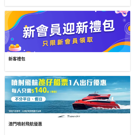
新客禮包
澳門噴射飛航優惠