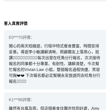
客人真實評價
E0***70
評價：
開心的兩天短線遊，行程中特式餐食豐富、時間安排
妥善。導遊李小敏講解清晰、照顧團友上落用心，抵
讚👍🏽👍🏽👍🏽👍🏽👍🏽每次出發在旺角分行報名，次次接待
報名的同事都十分專業、有耐性、講解清楚，今次幫
忙報名的Vivian Law 小姐，整個報名過程快捷、笑容
可掬❤️❤️ 下次報名都必定幫襯永安旅遊同去旺角分行
報名👍🏽👍🏽
K1***98
評價：
雖然有台風及雨，但這個美食住團亦恰到好處，Amy