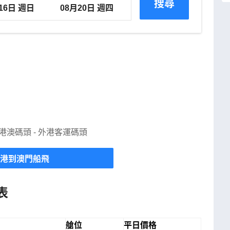
搜尋
港澳碼頭 - 外港客運碼頭
港到澳門船飛
表
艙位
平日價格