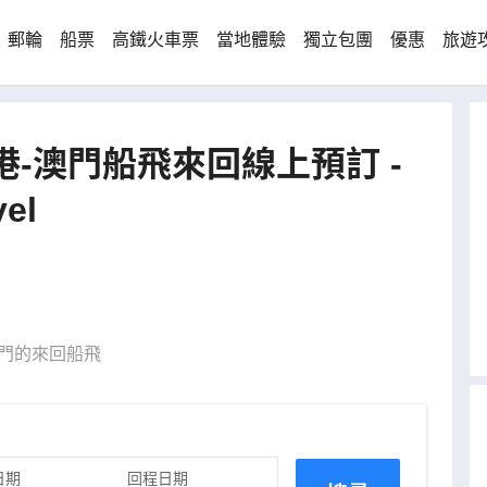
郵輪
船票
高鐵火車票
當地體驗
獨立包團
優惠
旅遊
-澳門船飛來回線上預訂 -
el
門的來回船飛
日期
回程日期