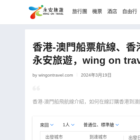
旅行團
機票
酒店
自由行
香港-澳門船票航線、香港
永安旅遊，wing on trav
by wingontravel.com
2024年3月19日
香港-澳門船飛航線介紹，如何在線訂購香港到澳
1人
普通位、標準艙
來回
出發城市
到達城市
出發