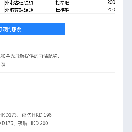
200
外港客運碼頭
標準艙
200
外港客運碼頭
標準艙
訂澳門船票
航和金光飛航提供的兩條航線：

碼頭
173、夜航 HKD 196

175、夜航 HKD 200