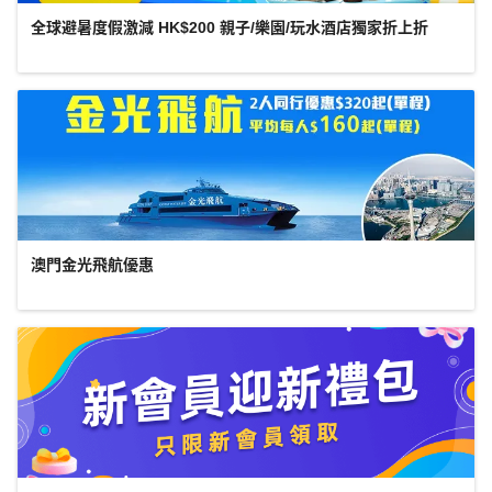
全球避暑度假激減 HK$200 親子/樂園/玩水酒店獨家折上折
澳門金光飛航優惠