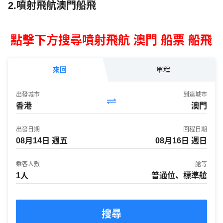
2.噴射飛航澳門船飛
點擊下方搜尋噴射飛航 澳門 船票 船飛
來回
單程
出發城市
到達城市
香港
澳門
出發日期
回程日期
乘客人數
艙等
1人
普通位、標準艙
搜尋