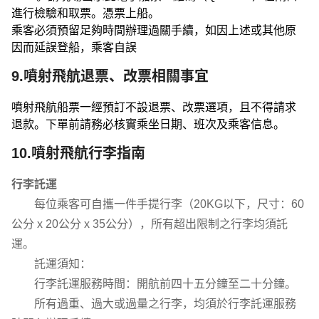
進行檢驗和取票。憑票上船。
乘客必須預留足夠時間辦理過關手續，如因上述或其他原
因而延誤登船，乘客自誤
9.噴射飛航退票、改票相關事宜
噴射飛航船票一經預訂不設退票、改票選項，且不得請求
退款。下單前請務必核實乘坐日期、班次及乘客信息。
10.噴射飛航行李指南
行李託運
每位乘客可自攜一件手提行李（20KG以下，尺寸：60
公分 x 20公分 x 35公分），所有超出限制之行李均須託
運。
託運須知：
行李託運服務時間：開航前四十五分鐘至二十分鐘。
所有過重、過大或過量之行李，均須於行李託運服務