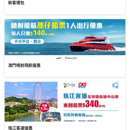
新客禮包
澳門噴射飛航優惠
珠江客運優惠