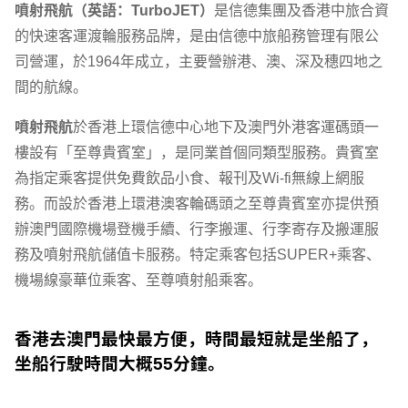
噴射飛航（英語：TurboJET）
是信德集團及香港中旅合資
的快速客運渡輪服務品牌，是由信德中旅船務管理有限公
司營運，於1964年成立，主要營辦港、澳、深及穗四地之
間的航線。
噴射飛航
於香港上環信德中心地下及澳門外港客運碼頭一
樓設有「至尊貴賓室」，是同業首個同類型服務。貴賓室
為指定乘客提供免費飲品小食、報刊及Wi-fi無線上網服
務。而設於香港上環港澳客輪碼頭之至尊貴賓室亦提供預
辦澳門國際機場登機手續、行李搬運、行李寄存及搬運服
務及噴射飛航儲值卡服務。特定乘客包括SUPER+乘客、
機場線豪華位乘客、至尊噴射船乘客。
香港去澳門最快最方便，時間最短就是坐船了，
坐船行駛時間大概55分鐘。