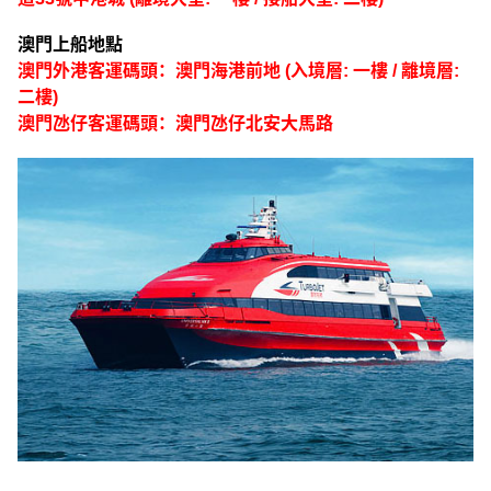
澳門上船地點
澳門外港客運碼頭：澳門海港前地 (入境層: 一樓 / 離境層:
二樓)
澳門氹仔客運碼頭：澳門氹仔北安大馬路