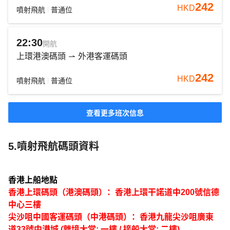
242
HKD
噴射飛航
普通位
22:30
開航
上環港澳碼頭
外港客運碼頭
242
HKD
噴射飛航
普通位
查看更多班次信息
5.噴射飛航碼頭資料
香港上船地點
香港上環碼頭（港澳碼頭）：香港上環干諾道中200號信德
中心三樓
尖沙咀中國客運碼頭（中港碼頭）：香港九龍尖沙咀廣東
道33號中港城 (離境大堂: 一樓 / 接船大堂: 二樓)