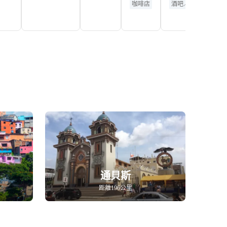
Heart
Company
咖啡店
酒吧／小餐館
Café
通貝斯
距離196公里