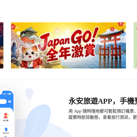
永安旅遊APP，手
用 App 隨時隨地都可輕鬆預訂機
蹤實時航班動態，查看旅行資訊，更