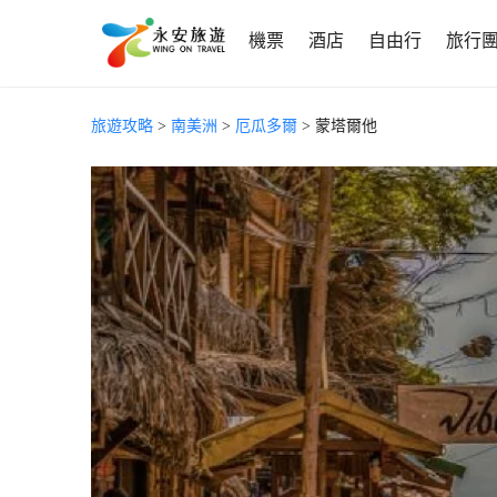
機票
酒店
自由行
旅行
旅遊攻略
>
南美洲
>
厄瓜多爾
> 蒙塔爾他