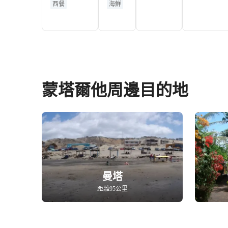
italian food
grill
西餐
海鮮
海景
蒙塔爾他周邊目的地
曼塔
距離95公里