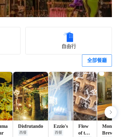
自由行
全部餐廳
uma
Disfrutando
Ezzio's
Flow
Montañita
ar
of the
Brewing
西餐
西餐