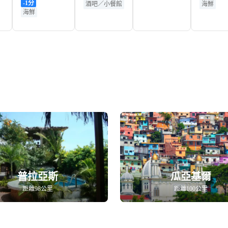
-1
分
酒吧／小餐館
海鮮
海鮮
普拉亞斯
瓜亞基爾
距離98公里
距離100公里