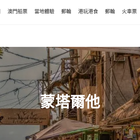
團
澳門船票
當地體驗
郵輪
港玩港食
郵輪
火車票
蒙塔爾他