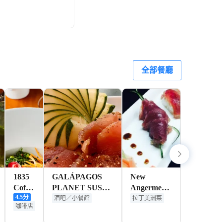
533+
HKD
全部餐廳
1835
GALÁPAGOS
New
Coffee
PLANET SUSHI
Angermeyer
4.5
分
Lab
BAR
Point
酒吧／小餐館
拉丁美洲菜
咖啡店
RESTAURANTE