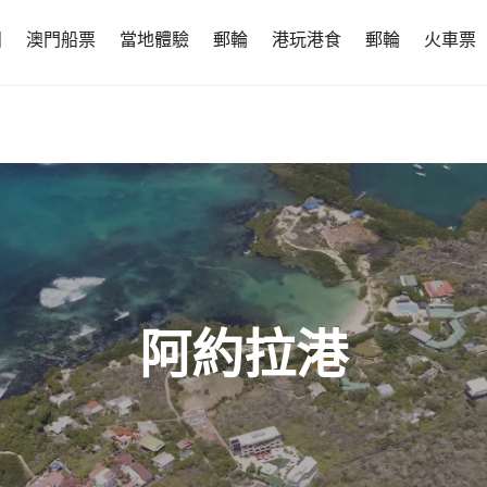
團
澳門船票
當地體驗
郵輪
港玩港食
郵輪
火車票
阿約拉港