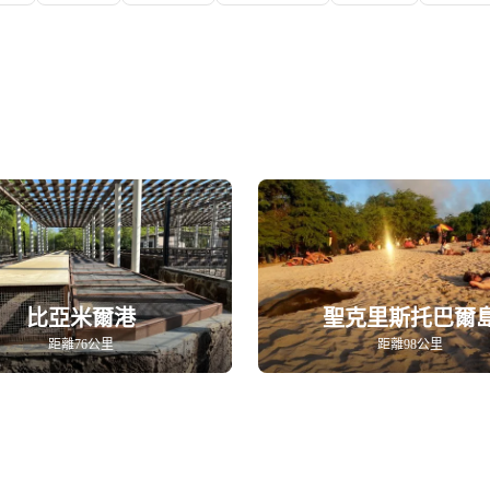
比亞米爾港
聖克里斯托巴爾
距離76公里
距離98公里