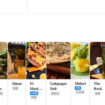
525+
HKD
Almar
El
Galapagos
Midori
The
5
分
ar
Muelle
Deli
Rock
海鮮
日本菜
4.6
分
de
館
咖啡店
海鮮
西餐
Darwin