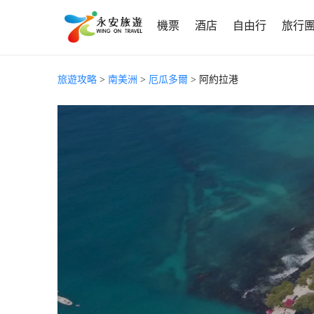
機票
酒店
自由行
旅行
旅遊攻略
>
南美洲
>
厄瓜多爾
> 阿約拉港