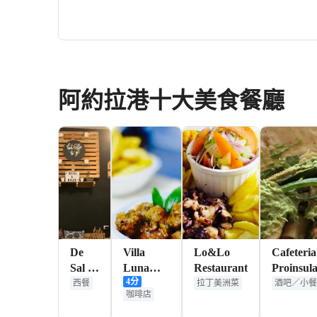
阿約拉港十大美食餐廳
De
Villa
Lo&Lo
Cafeteria
Sal y
Luna
Restaurant
Proinsul
4
分
Dulce
Pub
西餐
拉丁美洲菜
酒吧／小餐
咖啡店
Artesanal