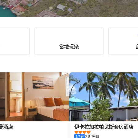
店
當地玩樂
曼酒店
伊卡拉加拉帕戈斯套房酒店
4.7
分
2 則評價