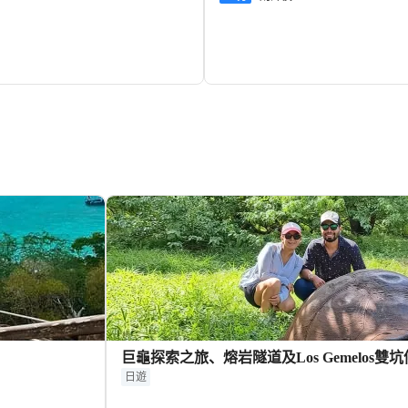
496+
HKD
HKD
巨龜探索之旅、熔岩隧道及Los Gemelos雙
日遊