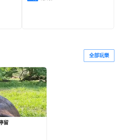
1,577+
1,736+
HKD
全部玩樂
坑停留