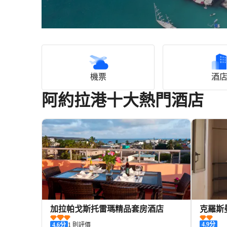
機票
酒
阿約拉港十大熱門酒店
加拉帕戈斯托雷瑪精品套房酒店
克羅斯
4.9
分
4.6
分
1 則評價