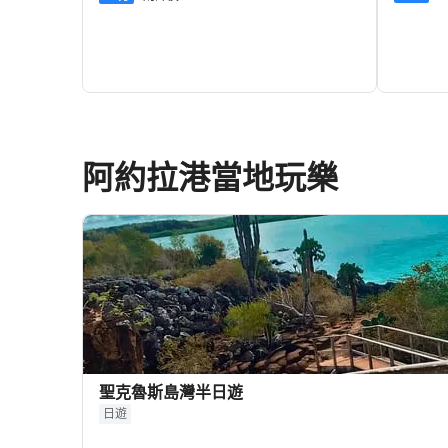
1,018+
HKD
阿約拉港當地玩樂
聖克魯斯島灣半日遊
日遊