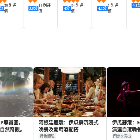
酒店
店 - 旅館
大酒店
4.1
39 則評
11 則評
34 則評
1 則評
分
3.8
分
4
分
4.1
分
價
價
價
價
706+
169+
742+
319+
KD
HKD
HKD
HKD
HK
IP導賞團，
阿根廷體驗：伊瓜蘇沉浸式
伊瓜蘇港：Mad
自然奇觀。
晚餐及葡萄酒配搭
演連自選晚
特色體驗
門票&演出