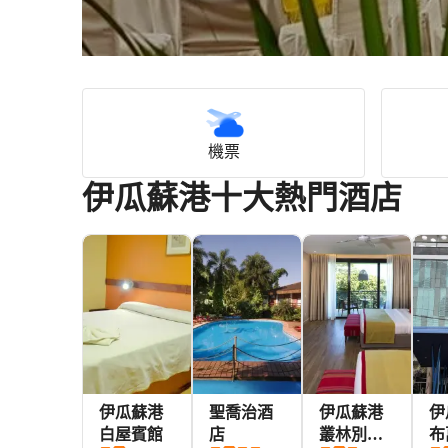
機票
伊瓜蘇港十大熱門酒店
伊瓜蘇港
聖喬治酒
伊瓜蘇港
伊
白屋賓館
店
叢林別墅
布