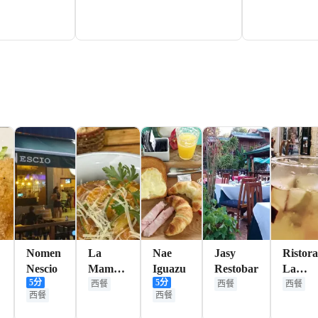
392+
588+
HKD
HKD
Nomen
La
Nae
Jasy
Ristora
Nescio
Mamma
Iguazu
Restobar
La
5
分
5
分
Pastas
Toscan
西餐
西餐
西餐
西餐
西餐
and
Salsas