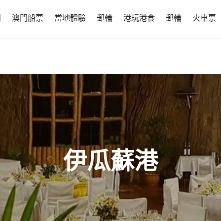
團
澳門船票
當地體驗
郵輪
港玩港食
郵輪
火車票
伊瓜蘇港