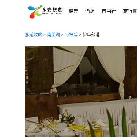
機票
酒店
自由行
旅行
旅遊攻略
>
南美洲
>
阿根廷
> 伊瓜蘇港