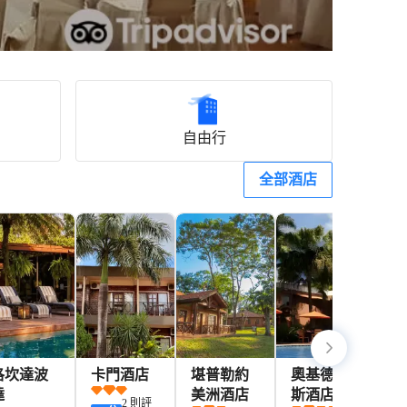
自由行
全部酒店
洛坎達波
卡門酒店
堪普勒約
奧基德亞
伊
達
美洲酒店
斯酒店和
馬
2 則評