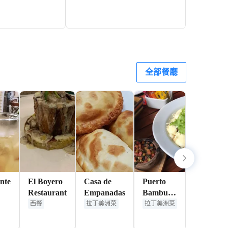
133+
588+
HKD
HKD
全部餐廳
nte
El Boyero
Casa de
Puerto
Restaurant
Empanadas
Bambu
a
Resto Bar
西餐
拉丁美洲菜
拉丁美洲菜