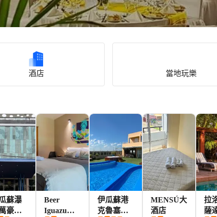
酒店
當地玩樂
瓜蘇瀑
Beer
伊瓜蘇港
MENSÚ大
拉
萬豪旗
Iguazu酒
克魯塞羅
酒店
薩