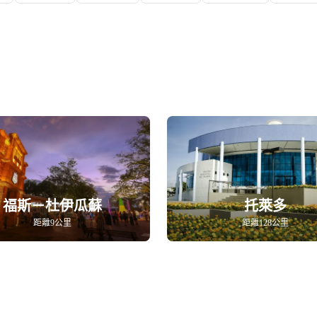
福斯－杜伊瓜蘇
托萊多
距離9公里
距離128公里