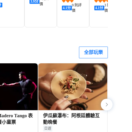
3.9
分
小屋
套
價
分
9 則評
3 則評
4.1
分
4.1
分
3.
價
價
1,041+
140+
428+
550+
D
HKD
HKD
HKD
H
全部玩樂
ero Tango 表
伊瓜蘇瀑布：阿根廷體驗互
餐小童票
動晚餐
日遊