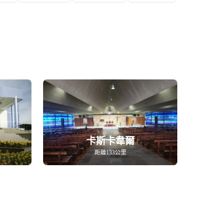
卡斯卡韋爾
距離133公里