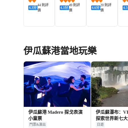
酒店
下
44 則評
49 則評
20 則評
4.3
分
4.3
分
4.6
分
4.5
價
價
價
230+
673+
714+
HKD
HKD
HKD
H
伊瓜蘇港當地玩樂
伊瓜蘇港 Madero 探戈表演
伊瓜蘇瀑布：V
小童票
探索世界新七大
門票&演出
日遊