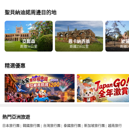
聖貝納迪諾周邊目的地
亞鬆森
恩卡納西翁
波
距離34公里
距離256公里
距離2
精選優惠
熱門亞洲旅遊
日本旅行團
|
韓國旅行團
|
台灣旅行團
|
泰國旅行團
|
新加坡旅行團
|
越南旅行