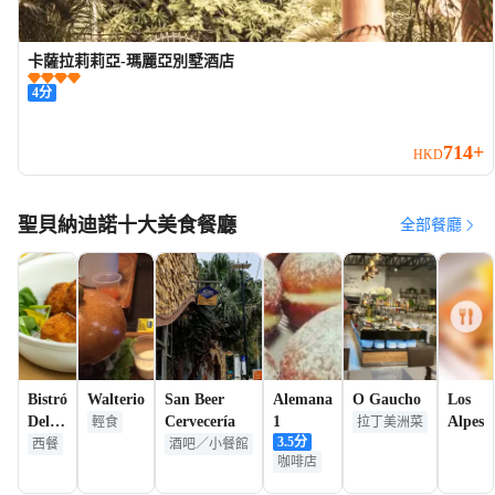
卡薩拉莉莉亞-瑪麗亞別墅酒店
4
分
714+
HKD
聖貝納迪諾十大美食餐廳
全部餐廳
Bistró
Walterio
San Beer
Alemana
O Gaucho
Los
Del
Cervecería
1
Alpes
輕食
拉丁美洲菜
3.5
分
Val
西餐
酒吧／小餐館
咖啡店
海景