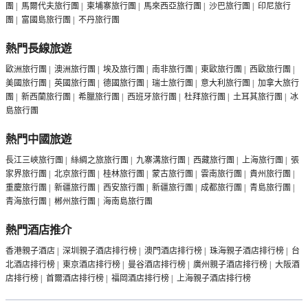
團
|
馬爾代夫旅行團
|
柬埔寨旅行團
|
馬來西亞旅行團
|
沙巴旅行團
|
印尼旅行
團
|
富國島旅行團
|
不丹旅行團
熱門長線旅遊
歐洲旅行團
|
澳洲旅行團
|
埃及旅行團
|
南非旅行團
|
東歐旅行團
|
西歐旅行團
|
美國旅行團
|
英國旅行團
|
德國旅行團
|
瑞士旅行團
|
意大利旅行團
|
加拿大旅行
團
|
新西蘭旅行團
|
希臘旅行團
|
西班牙旅行團
|
杜拜旅行團
|
土耳其旅行團
|
冰
島旅行團
熱門中國旅遊
長江三峽旅行團
|
絲綢之旅旅行團
|
九寨溝旅行團
|
西藏旅行團
|
上海旅行團
|
張
家界旅行團
|
北京旅行團
|
桂林旅行團
|
蒙古旅行團
|
雲南旅行團
|
貴州旅行團
|
重慶旅行團
|
新疆旅行團
|
西安旅行團
|
新疆旅行團
|
成都旅行團
|
青島旅行團
|
青海旅行團
|
郴州旅行團
|
海南島旅行團
熱門酒店推介
香港親子酒店
|
深圳親子酒店排行榜
|
澳門酒店排行榜
|
珠海親子酒店排行榜
|
台
北酒店排行榜
|
東京酒店排行榜
|
曼谷酒店排行榜
|
廣州親子酒店排行榜
|
大阪酒
店排行榜
|
首爾酒店排行榜
|
福岡酒店排行榜
|
上海親子酒店排行榜