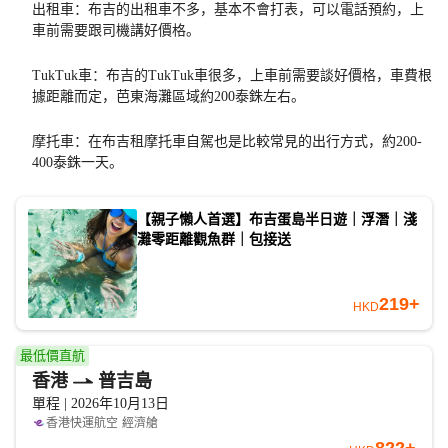
出租車：布吉的出租車不多，基本不會打表，可以電話預約，上
車前需要跟司機講好價格。
TukTuk車：布吉的TukTuk車很多，上車前需要談好價格，車費根
據距離而定，芭東海灘區域約200泰銖左右。
摩托車：在布吉租摩托車自駕也是比較常見的出行方式，約200-
400泰銖一天。
【親子懶人首選】布吉蛋島半日遊｜浮潛｜淺
灘零距離觀魚群｜包接送
219+
HKD
最低價直航
香港
普吉島
單程 | 2026年10月13日
香港快運航空
經濟艙