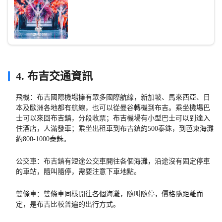
4. 布吉交通資訊
飛機：布吉國際機場擁有眾多國際航線，新加坡、馬來西亞、日
本及歐洲各地都有航線，也可以從曼谷轉機到布吉。乘坐機場巴
士可以來回布吉鎮，分段收票；布吉機場有小型巴士可以到達入
住酒店，人滿發車；乘坐出租車到布吉鎮約500泰銖，到芭東海灘
約800-1000泰銖。
公交車：​布吉鎮有短途公交車開往各個海灘，沿途沒有固定停車
的車站，隨叫隨停，需要注意下車地點。
雙條車：雙條車同樣開往各個海灘，隨叫隨停，價格隨距離而
定，是布吉比較普遍的出行方式。