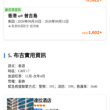
822+
HKD
最低價直航
香港
普吉島
來回 | 2026年09月10日 - 2026年09月12日
香港快運航空
經濟艙
1,602+
HKD
5. 布吉實用資訊
語言：泰語
時區：GMT+7
旅遊旺季：11月-次年4月
幣種：泰銖
緊急救援聯繫方式：警察：191；消防：199；救護車：1646
達拉酒店