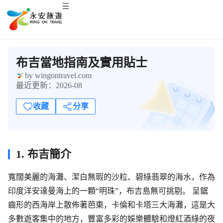
布吉當地指南及實用貼士
by wingontravel.com
最近更新：2026-08
收藏
分享
1. 布吉簡介
寬闊美麗的海灘、潔白無瑕的沙粒、碧綠翡翠的海水，作為
印度洋安達曼海上的一顆“明珠”，布吉島無可挑剔。 呈鋸
齒形的西海岸上散佈著芭東，卡倫和卡塔三大海灘，這是大
多數遊客集中的地方，豐富多彩的娛樂體驗和燈紅酒綠的夜