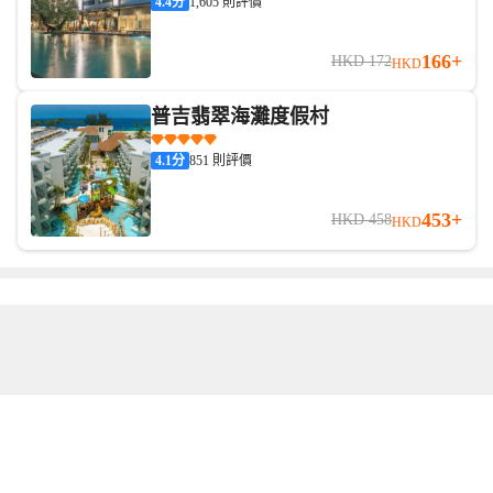
4.4
分
1,605 則評價
166+
HKD 172
HKD
普吉翡翠海灘度假村
4.1
分
851 則評價
453+
HKD 458
HKD