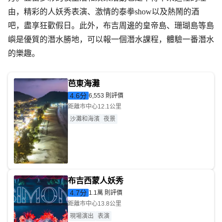
由，精彩的人妖秀表演、激情的泰拳show以及熱鬧的酒
吧，盡享狂歡假日。此外，布吉周邊的皇帝島、珊瑚島等島
嶼是優質的潛水勝地，可以報一個潛水課程，體驗一番潛水
的樂趣。
芭東海灘
4.6
分
6,553 則評價
距離市中心12.1公里
沙灘和海濱
夜景
布吉西蒙人妖秀
4.7
分
1.1萬 則評價
距離市中心13.8公里
現場演出
表演