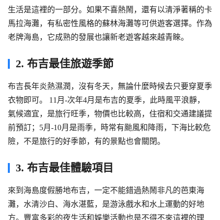
生活是這裡的一部分。如果不喜熱鬧，還有以清淨著稱的卡
馬拉海灘，有私密性風格的蘇林海灘等可供遊客選擇。作為
老牌海島，它成熟的發展也讓新老遊客越來越青睞。
2. 布吉最佳旅遊季節
布吉長年炎熱濕潤，沒有冬天，無論什麼時候去只要穿夏季
衣物即可。 11月-次年4月是布吉的夏季，此時風平浪靜，
氣候適宜，是旅行旺季，物價也比較高，住宿和交通建議提
前預訂；5月-10月是雨季，時常有颱風和降雨，下海比較危
險，不是旅行的好季節，有的景點也會關閉。
3. 布吉最佳體驗項目
來到海島度假勝地布吉，一定不能錯過熱鬧非凡的芭東海
灘，水清沙白、海水湛藍，是游泳戲水和水上運動的好地
方。豐富多彩的夜生活和娛樂活動也是不得不來這裡的理