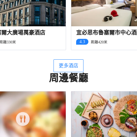
塞爾大廣場萬豪酒店
宜必思布魯塞爾市中心酒
4.3
距離330米
距離420米
更多酒店
周邊餐廳