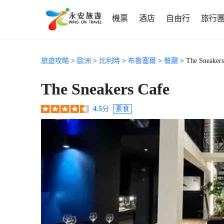
機票
酒店
自由行
旅行
旅遊攻略
>
歐洲
>
比利時
>
布魯塞爾
>
餐廳
> The Sneakers
The Sneakers Cafe
4.5
分
素食