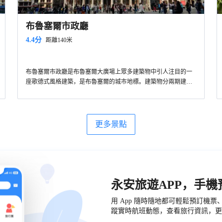
布魯塞爾市政廳
4.4分
距離140米
布魯塞爾市政廳是布魯塞爾大廣場上眾多建築物中引人注目的一
座歌德式風格建築，是布魯塞爾的城市地標。建築物分兩期建
造，規模較大的左半部建於1402年，1455年建造右半部時，由
PhilipeleBon主持建造了塔樓和尖塔。塔尖有一座風向標，是布魯
塞爾守護神聖米歇爾的雕像。傳說布魯塞爾的領主曾因聖米歇爾
相救而倖免於難，領主為此授予聖米歇爾為“布魯塞爾守護神”的
更多景點
稱號。
永安旅遊APP，手
用 App 隨時隨地都可輕鬆預訂機
蹤實時航班動態，查看旅行資訊，更