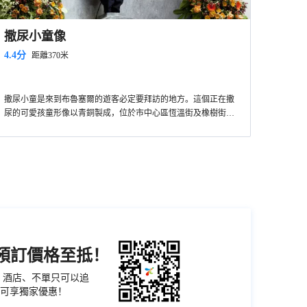
撒尿小童像
4.4分
距離370米
撒尿小童是來到布魯塞爾的遊客必定要拜訪的地方。這個正在撒
尿的可愛孩童形像以青銅製成，位於市中心區恆溫街及橡樹街轉
角處，常年圍滿了遊客。撒尿小童深受世界人民的喜愛，自法國
國王路易十五送他一套衣服起，各國元首出訪比利時都會送他一
套本國傳統服裝，現在已經成為一種慣例。
機預訂價格至抵！
票、酒店、不單只可以追
可享獨家優惠！