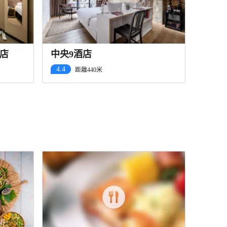
店
中央9酒店
4.4
距離440米