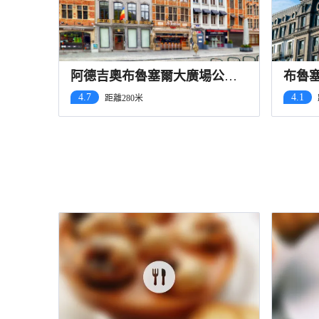
阿德吉奧布魯塞爾大廣場公寓
布魯
式酒店
4.7
4.1
距離280米