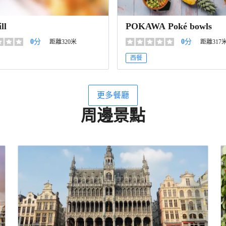
ll
POKAWA Poké bowls
0
分
0
分
距離320米
距離317
西餐
更多餐廳
周邊景點