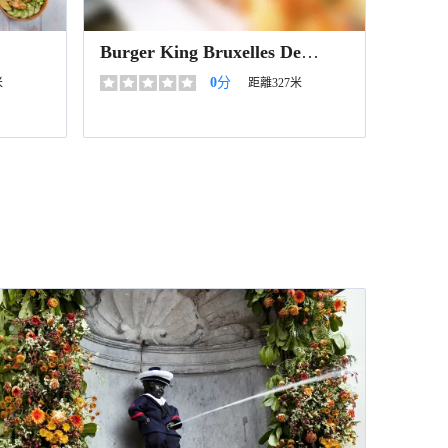
Burger King Bruxelles De
Brouckère
0
分
米
距離327米