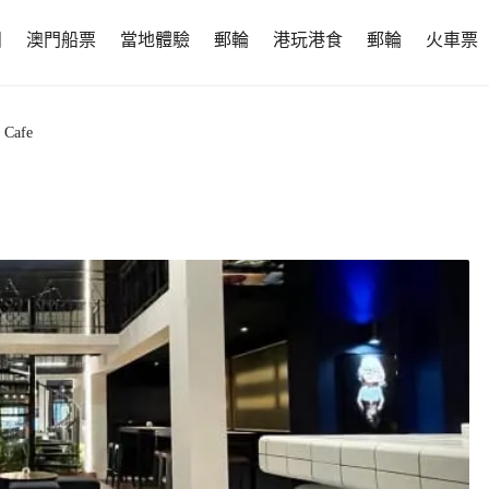
團
澳門船票
當地體驗
郵輪
港玩港食
郵輪
火車票
 Cafe