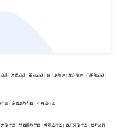
中旅遊
|
沖繩旅遊
|
福岡旅遊
|
普吉島旅遊
|
北京旅遊
|
芭堤雅旅遊
|
旅行團
|
富國島旅行團
|
不丹旅行團
拿大旅行團
|
新西蘭旅行團
|
希臘旅行團
|
西班牙旅行團
|
杜拜旅行