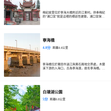
梅妃故里位於寧海大橋附近的江東村。供奉梅妃
的“浦口宮”就是這裡的標誌性建築，浦口宮保持
著古建築風貌，殿堂高大寬敞，八根大石柱支撐
著巨大的頂棚斗拱結構，神龕護攔鏤空的木雕花
卉、翎毛、樹石等，非常精美。 1998年，江東村
人捐資，在巨石邊樹起高大、威儀、秀美的梅妃
石雕像以紀念這位正直、清高的女子。
寧海橋
4.8分
距離4.4公里
寧海橋位於莆田市涵江與黃石兩地交界處，木蘭
溪下游的入海口，古為寧海渡，故名寧海橋。初
建於元代元統二年（1334年）。由於溪海在此處
匯流，工程十分艱鉅，自元至清，300多年間六建
六圮。到清雍正十年（1732年）第七次修建，歷
時15年才建成功。是一座勢如長虹、凌空飛架的
大石橋，雄偉壯觀。每年端午節，拂曉站在橋上
白塘湖公園
觀日出，蔚為奇觀；旭日初昇，極似一面大圓
鏡，放射出萬道金光；橋下波光粼粼，猶如金龍
5分
距離6.8公里
逐波，十分壯觀，故有“寧海初日”之雅稱，為“莆
田二十四景”之一。該橋現為省級重點文物保護單
位。