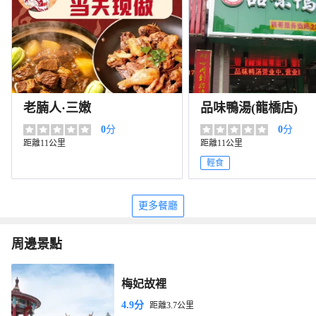
老腩人·三嫩
品味鴨湯(龍橋店)
0
分
0
分
距離11公里
距離11公里
輕食
更多餐廳
周邊景點
梅妃故裡
4.9分
距離3.7公里