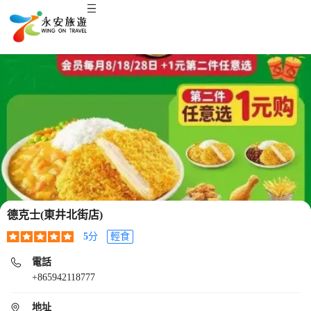
德克士(東井北街店)
5
分
輕食
電話
+865942118777
地址