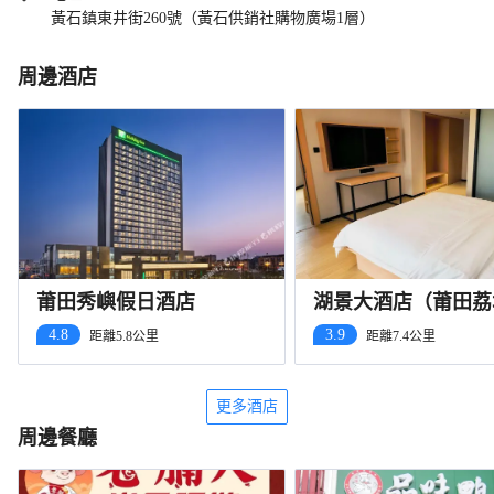
黃石鎮東井街260號（黃石供銷社購物廣場1層）
周邊酒店
莆田秀嶼假日酒店
湖景大酒店（莆田荔
文獻東路店）
4.8
3.9
距離5.8公里
距離7.4公里
更多酒店
周邊餐廳