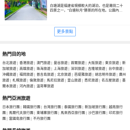
白塘湖是福建省規模較大的湖泊，也是莆田二十
四景之一，“白塘秋月”勝景的所在地。公園內眾
多景觀與抗金名將李富、民族英雄文天祥歷史名
人有關的景點，是寶貴的歷史文化遺產。公園與
向南不遠的莆田二十四景之一的“寧海初日”和“梅
妃故里”構成了眾多景點連片。
更多景點
熱門目的地
台北旅遊
|
香港旅遊
|
澳門旅遊
|
曼谷旅遊
|
首爾旅遊
|
大阪旅遊
|
東京旅遊
|
新
加坡旅遊
|
高雄旅遊
|
珠海旅遊
|
上海旅遊
|
深圳旅遊
|
吉隆坡旅遊
|
台中旅遊
|
沖繩旅遊
|
福岡旅遊
|
普吉島旅遊
|
北京旅遊
|
芭堤雅旅遊
|
胡志明市旅遊
|
廣州
旅遊
|
札幌旅遊
|
倫敦旅遊
|
馬尼拉旅遊
|
釜山旅遊
|
悉尼旅遊
|
名古屋旅遊
|
墨
爾本旅遊
|
河內旅遊
|
温哥華旅遊
熱門亞洲旅遊
日本旅行團
|
韓國旅行團
|
台灣旅行團
|
泰國旅行團
|
新加坡旅行團
|
越南旅行
團
|
馬爾代夫旅行團
|
柬埔寨旅行團
|
馬來西亞旅行團
|
沙巴旅行團
|
印尼旅行
團
|
富國島旅行團
|
不丹旅行團