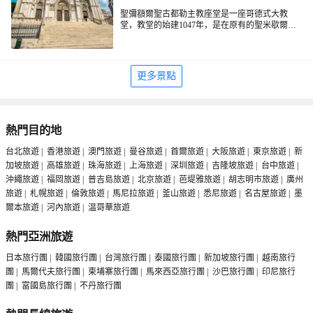
聖彌額爾聖古都勒主教座堂是一座哥德式大教
堂，教堂的始建1047年，是在原有的聖米歇爾小
教堂基礎上建成。 1226年開始對教堂進行規模宏
大的擴建，一直持續了兩個半世紀才完成。
建築風格
聖彌額爾聖古都勒主教座堂並沒有太過繁複的裝
飾，它保留了哥德式建築的簡單線條性，十分大
更多景點
氣。教堂正立面有兩座高達69公尺的對稱塔樓，
採用了罕見的火焰式哥德風格，浮雕簡潔凌厲。
參觀導覽
教堂南塔樓擁有皇家鑄鐘廠製造的49個排鐘，週
大教堂內部長110米，高26米，十分宏偉壯觀。中
日音樂會時人們可以欣賞到它美妙的鐘聲。
殿立柱上裝飾著耶穌12門徒的雕像。陽光透過16
世紀的彩繪玻璃窗灑下，為教堂內的一切更添聖
熱門目的地
潔的光芒。教堂內壁裝飾有文藝復興時期歷代君
皇室淵源
主的肖像：交叉的走廊北側繪有查理國王夫婦的
這座教堂與比利時皇室淵源深遠，自1830年起，
台北旅遊
|
香港旅遊
|
澳門旅遊
|
曼谷旅遊
|
首爾旅遊
|
大阪旅遊
|
東京旅遊
|
新
肖像，南側則繪有路易二世夫婦的畫像。中央祭
皇室所有的宗教儀式都在此舉行，例如7月21日的
加坡旅遊
|
高雄旅遊
|
珠海旅遊
|
上海旅遊
|
深圳旅遊
|
吉隆坡旅遊
|
台中旅遊
|
壇下是約翰二世的長眠之所。祭壇的右側設有米
獨立日活動，全國性的天主教典禮，皇室婚禮或
沖繩旅遊
|
福岡旅遊
|
普吉島旅遊
|
北京旅遊
|
芭堤雅旅遊
|
胡志明市旅遊
|
廣州
歇爾大天使的雕像，右側則是聖女丘德爾的雕
葬禮等，很值得一看。
夕陽西下時，聖彌額爾聖古都勒主教座堂在夕陽
像，這兩件藝術作品均完成於1912年，十分精美
餘暉下煥發出別樣的光彩，在此欣賞日落美景也
旅遊
|
札幌旅遊
|
倫敦旅遊
|
馬尼拉旅遊
|
釜山旅遊
|
悉尼旅遊
|
名古屋旅遊
|
墨
生動。教堂的木質佈道講壇是17世紀末的物品，
是一種享受。
爾本旅遊
|
河內旅遊
|
温哥華旅遊
上面的雕刻描繪了亞當和夏娃偷嘗禁果後，被逐
出伊甸園的場景，旁邊的雕刻則展現了聖母瑪利
熱門亞洲旅遊
亞的救贖。
日本旅行團
|
韓國旅行團
|
台灣旅行團
|
泰國旅行團
|
新加坡旅行團
|
越南旅行
團
|
馬爾代夫旅行團
|
柬埔寨旅行團
|
馬來西亞旅行團
|
沙巴旅行團
|
印尼旅行
團
|
富國島旅行團
|
不丹旅行團