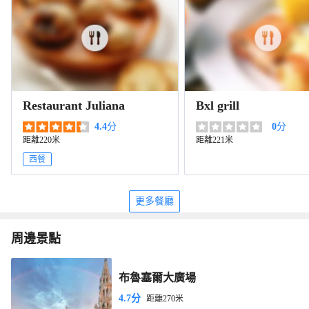
Restaurant Juliana
Bxl grill
4.4
分
0
分
距離220米
距離221米
西餐
更多餐廳
周邊景點
布魯塞爾大廣場
4.7分
距離270米