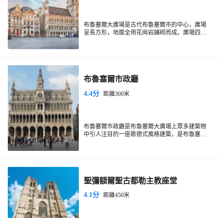
布魯塞爾大廣場是古代布魯塞爾市的中心，廣場
呈長方形，地面全用花崗岩鋪砌而成。廣場四周
醒目的建築有布魯塞爾市政廳、天鵝咖啡館及塞
爾克拉斯雕像。環繞廣場的其他建築物由於修建
時期的不同，這些大廈體現出哥特式、巴洛克
式、路易十四式等多種多樣的建築風格。除了欣
賞精美大氣的建築外，布魯塞爾大廣場的夜景和
布魯塞爾市政廳
花地毯節也是一大亮點，值得一看。
4.4分
距離300米
布魯塞爾市政廳是布魯塞爾大廣場上眾多建築物
中引人注目的一座歌德式風格建築，是布魯塞爾
的城市地標。建築物分兩期建造，規模較大的左
半部建於1402年，1455年建造右半部時，由
PhilipeleBon主持建造了塔樓和尖塔。塔尖有一座
風向標，是布魯塞爾守護神聖米歇爾的雕像。傳
說布魯塞爾的領主曾因聖米歇爾相救而倖免於
聖彌額爾聖古都勒主教座堂
難，領主為此授予聖米歇爾為“布魯塞爾守護神”
的稱號。
4.1分
距離450米