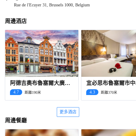
Rue de l'Ecuyer 31, Brussels 1000, Belgium
周邊酒店
阿德吉奧布魯塞爾大廣場
宜必思布魯塞爾市中
公寓式酒店
店
4.7
4.3
距離190米
距離370米
更多酒店
周邊餐廳