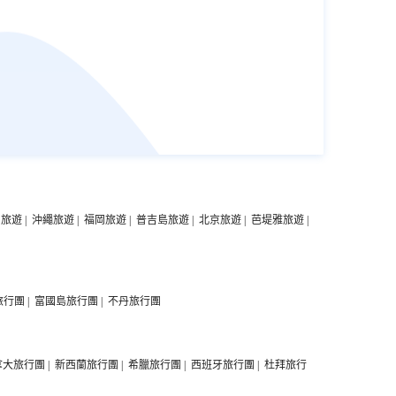
中旅遊
|
沖繩旅遊
|
福岡旅遊
|
普吉島旅遊
|
北京旅遊
|
芭堤雅旅遊
|
旅行團
|
富國島旅行團
|
不丹旅行團
拿大旅行團
|
新西蘭旅行團
|
希臘旅行團
|
西班牙旅行團
|
杜拜旅行