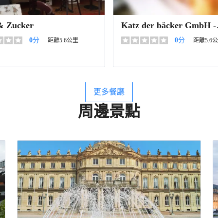
& Zucker
Katz der bäcker GmbH -
Stuttgart Rosenstraße
0
分
0
分
距離5.6公里
距離5.6
更多餐廳
周邊景點