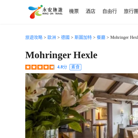
機票
酒店
自由行
旅行
旅遊攻略
>
歐洲
>
德國
>
斯圖加特
>
餐廳
> Mohringer Hex
Mohringer Hexle
4.8
分
素食