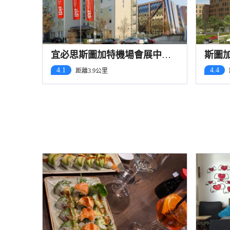
宜必思斯圖加特機場會展中心
斯圖
酒店
4.1
4.4
距離3.9公里