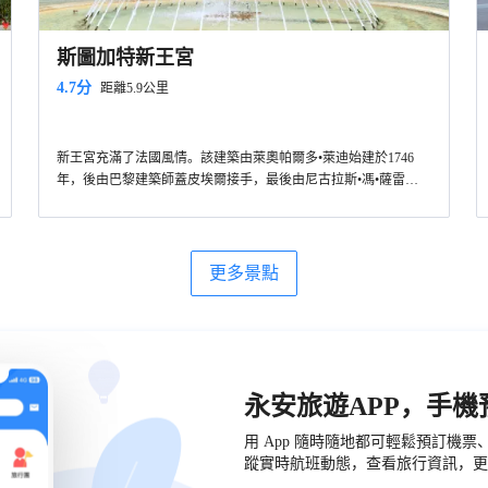
斯圖加特新王宮
4.7分
距離5.9公里
新王宮充滿了法國風情。該建築由萊奧帕爾多•萊迪始建於1746
年，後由巴黎建築師蓋皮埃爾接手，最後由尼古拉斯•馮•薩雷特
於1805-1807年間完工。該宮殿原為皇家寢宮，宮殿的中心部分現
為州政府大型活動舉辦地，兩翼是財政部、文化部，以及白色大
廳斯圖加特最漂亮的市內音樂廳之一。
更多景點
永安旅遊APP，手
用 App 隨時隨地都可輕鬆預訂機
蹤實時航班動態，查看旅行資訊，更