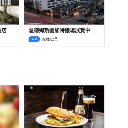
酒店
温德姆斯圖加特機場展覽中心
酒店
4.4
距離5公里