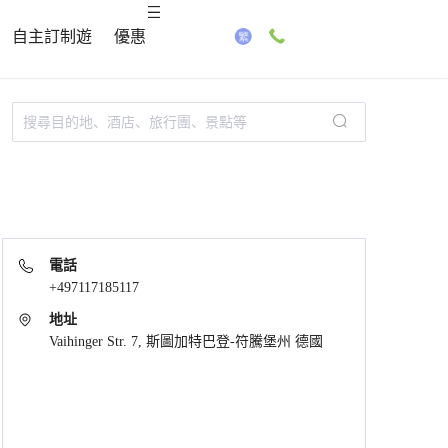
自主訂制遊
優惠
電話
+497117185117
地址
Vaihinger Str. 7, 斯圖加特巴登-符騰堡州 德國