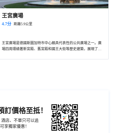
王宮廣場
4.7分
距離5.9公里
王宮廣場是德國斯圖加特市中心頗具代表性的公共廣場之一。廣
場四周環繞著新宮殿、舊宮殿和國王大街等歷史建築，展現了巴
洛克和新古典主義的建築風格。新宮是廣場的焦點，曾是符騰堡
廣場中央矗立著一座高大的紀念柱，紀念符騰堡國王威廉一世。
公爵的居所，如今則用於政府辦公和舉辦活動。
周圍的綠地和噴泉為遊客提供了休憩和放鬆的空間，是當地居民
和遊客聚集的熱門地點。廣場上常年舉辦各種文化活動和節慶，
建議遊客步行遊覽，以便細細品味週邊的建築細節和氛圍。廣場
如音樂會和聖誕市場，為遊客提供豐富的體驗。
附近有多家咖啡廳和餐廳，提供道地的德國美食和飲料。交通便
利，搭乘大眾運輸工具即可輕鬆抵達。王宮廣場不僅是歷史與現
代交融的象徵，也是體驗斯圖加特城市生活的理想地點。
機預訂價格至抵！
票、酒店、不單只可以追
可享獨家優惠！