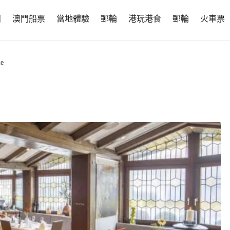
團
澳門船票
當地體驗
郵輪
港玩港食
郵輪
火車票
le