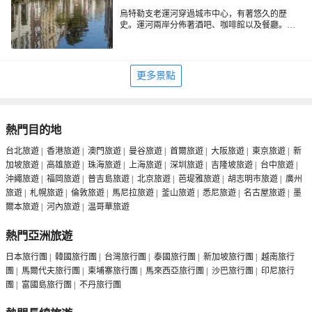
所。
烏特勒支老運河穿過城市中心，有著悠久的歷
史。運河兩岸分佈著酒吧、咖啡館以及餐廳。來
這裡走一走，體會一下這座城市歲月的流逝與靜
謐，還可以泛舟湖上欣賞兩岸景色。
這條建於12世紀的中世紀運河，曾是歐洲北方貿
易的重要樞紐，獨特的雙層碼頭結構至今保留完
更多景點
整，下層倉庫多改建為特色店鋪，上層步道串聯
起700餘年歷史的哥德式建築群。夏季運河會舉辦
水上音樂會，沿岸17世紀山形牆建築倒映水面，
與穿梭的獨木舟構成流動畫卷。傍晚時分，碼頭
露台的燭光陸續點亮，鑄鐵橋洞下的遊船緩緩穿
熱門目的地
梭。這條活態遺產水道被聯合國教科文組織列為
世界遺產預備項目，融合歷史底蘊與現代生活氣
台北旅遊
|
香港旅遊
|
澳門旅遊
|
曼谷旅遊
|
首爾旅遊
|
大阪旅遊
|
東京旅遊
|
新
息。
加坡旅遊
|
高雄旅遊
|
珠海旅遊
|
上海旅遊
|
深圳旅遊
|
吉隆坡旅遊
|
台中旅遊
|
沖繩旅遊
|
福岡旅遊
|
普吉島旅遊
|
北京旅遊
|
芭堤雅旅遊
|
胡志明市旅遊
|
廣州
旅遊
|
札幌旅遊
|
倫敦旅遊
|
馬尼拉旅遊
|
釜山旅遊
|
悉尼旅遊
|
名古屋旅遊
|
墨
爾本旅遊
|
河內旅遊
|
温哥華旅遊
熱門亞洲旅遊
日本旅行團
|
韓國旅行團
|
台灣旅行團
|
泰國旅行團
|
新加坡旅行團
|
越南旅行
團
|
馬爾代夫旅行團
|
柬埔寨旅行團
|
馬來西亞旅行團
|
沙巴旅行團
|
印尼旅行
團
|
富國島旅行團
|
不丹旅行團