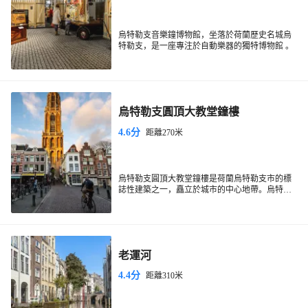
烏特勒支音樂鐘博物館，坐落於荷蘭歷史名城烏
特勒支，是一座專注於自動樂器的獨特博物館 。
博物館所在建築別具特色，前身為建於 1466 年的
聖凱瑟琳修道院，古樸厚重的歷史感與館內的樂
器藏品相得益彰。館內收藏了超過 350 件自動樂
在博物館內，參觀者不僅可以近距離欣賞這些精
器，涵蓋了 18 世紀至今的音樂盒、管風琴、街頭
美的樂器，還能透過現場示範和互動體驗，感受
風琴等珍貴樂器。這些樂器不僅是精美的工藝
自動樂器演奏的獨特魅力。館方會定期舉辦音樂
烏特勒支圓頂大教堂鐘樓
品，更承載著豐富的音樂歷史和文化內涵。例
會、講座等活動，邀請專業人士解讀樂器背後的
如，館內的巨型管風琴擁有複雜精妙的機械結
故事，讓觀眾更深入了解自動樂器的發展歷程。
4.6分
距離270米
構，當它奏響時，宏大的樂聲迴盪在古老的建築
中，彷彿能將觀眾帶回往昔歲月。
烏特勒支圓頂大教堂鐘樓是荷蘭烏特勒支市的標
誌性建築之一，矗立於城市的中心地帶。烏特勒
支圓頂大教堂鐘樓以其哥特式建築風格和悠久的
歷史吸引著眾多遊客和當地居民。建於14世紀，
烏特勒支圓頂大教堂鐘樓不僅是一個觀景點，還
烏特勒支圓頂大教堂鐘樓高聳入雲，提供了一個
承載著豐富的歷史故事。導覽活動帶領遊客探索
鐘樓
鐘
俯瞰城市全景的獨特視角。遊客可以通過攀登
的歷史背景，了解其在城市發展中的重要角
樓
周圍的廣場和街道充滿活力，提供豐富的購物和
色。烏特勒支圓頂大教堂鐘樓的鐘聲曾是城市生
的階梯，體驗一步步接近天空的感覺，同時欣
老運河
鐘樓
活的節奏標誌，至今仍在特殊時刻響起，增添了
餐飲選擇，使得參觀
成為一次全面的城市體
賞建築內部的精美細節。
城市的文化氛圍。
驗。無論是歷史愛好者還是建築迷，烏特勒支圓
4.4分
距離310米
頂大教堂鐘樓都為您提供了一個探索城市歷史與
文化的窗口。這裡不僅是一個觀賞建築的地方，
更是一個感受烏特勒支城市精神和歷史魅力的場