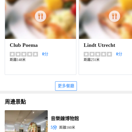
Club Poema
Lindt Utrecht
0
分
0
分
距離148米
距離251米
更多餐廳
周邊景點
音樂鐘博物館
5分
距離160米