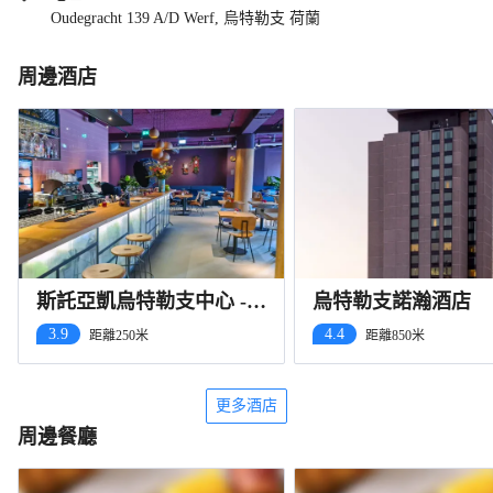
Oudegracht 139 A/D Werf, 烏特勒支 荷蘭
周邊酒店
斯託亞凱烏特勒支中心 -
烏特勒支諾瀚酒店
青年旅舍
3.9
4.4
距離250米
距離850米
更多酒店
周邊餐廳