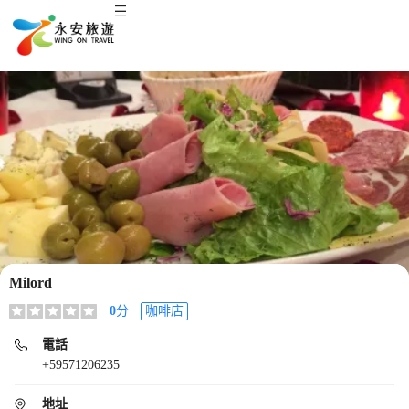
Milord
0
分
咖啡店
電話
+59571206235
地址