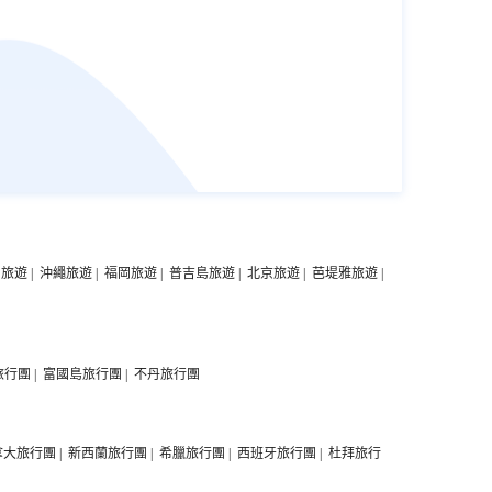
中旅遊
|
沖繩旅遊
|
福岡旅遊
|
普吉島旅遊
|
北京旅遊
|
芭堤雅旅遊
|
旅行團
|
富國島旅行團
|
不丹旅行團
拿大旅行團
|
新西蘭旅行團
|
希臘旅行團
|
西班牙旅行團
|
杜拜旅行