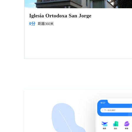
Iglesia Ortodoxa San Jorge
0分
距離360米