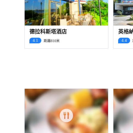
德拉科斯塔酒店
英格
4.1
4.4
距離810米