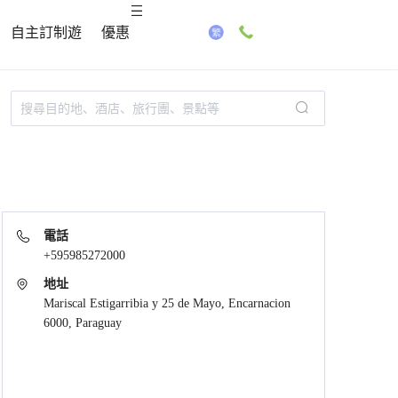
自主訂制遊
優惠
電話
+595985272000
地址
Mariscal Estigarribia y 25 de Mayo, Encarnacion
6000, Paraguay