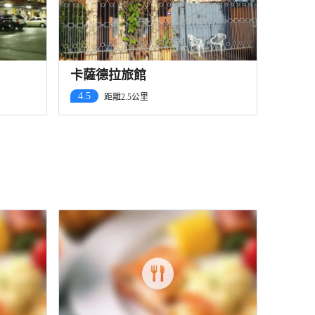
卡薩德拉旅館
4.5
距離2.5公里