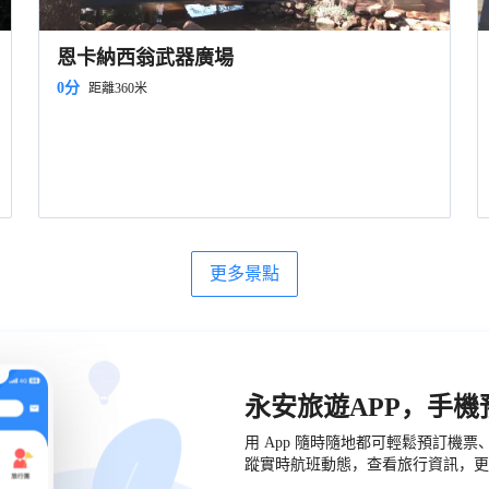
恩卡納西翁武器廣場
0分
距離360米
更多景點
永安旅遊APP，手
用 App 隨時隨地都可輕鬆預訂機
蹤實時航班動態，查看旅行資訊，更