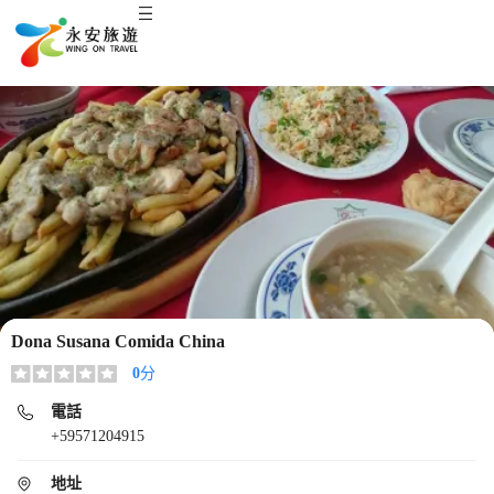
Dona Susana Comida China
0
分
電話
+59571204915
地址