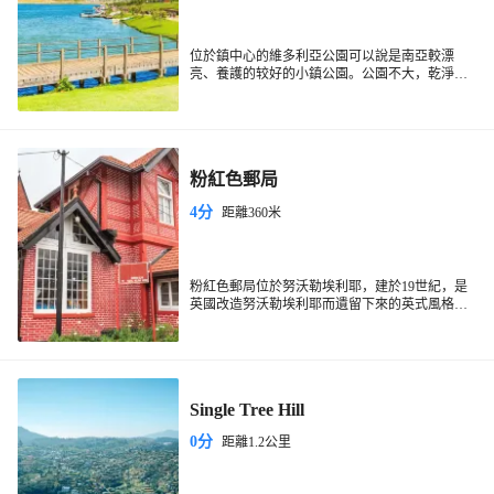
位於鎮中心的維多利亞公園可以說是南亞較漂
亮、養護的较好的小鎮公園。公園不大，乾淨安
寧，繞著公園精心修建的草坪漫步很是愜意享
受。
1. 公園曆史
原來這裡是Hakgala植物園的科研區，後因德國王
粉紅色郵局
子訪問而成立公園，在1897年，為了紀念維多利
亞女王的鑽石禧年更名為維多利亞公園。
4分
距離360米
2. 公園遊覽
3月-5月、8-9月是公園比較適合遊賞的時間，鮮花
盛開、生機盎然。這裡還有許多山區特有的鳥光
顧，包括印度皮塔鳥和灰雀等。在公園的一角有
粉紅色郵局位於努沃勒埃利耶，建於19世紀，是
一個小型的兒童遊樂園以及小火車。
英國改造努沃勒埃利耶而遺留下來的英式風格建
築，以其獨特的粉紅色外觀吸引遊客。作為斯里
粉紅色郵局的建築風格融合了英國殖民時期的設
蘭卡非常古老的郵局之一，它不僅是一個功能性
計元素，內部保留了許多原始的木質結構和裝
的郵政服務點，也是歷史文化地標。遊客可以在
飾，給人一種時光倒流的感覺。遊客可以在郵局
粉紅色郵局不僅是一個郵政服務點，更是了解斯
這裡寄送明信片，體驗傳統郵政服務的魅力。
內參觀，欣賞其古老的建築細節，並在郵局商店
里蘭卡歷史和文化的窗口，為遊客提供了一個獨
購買紀念品。
特的旅行體驗。
Single Tree Hill
0分
距離1.2公里