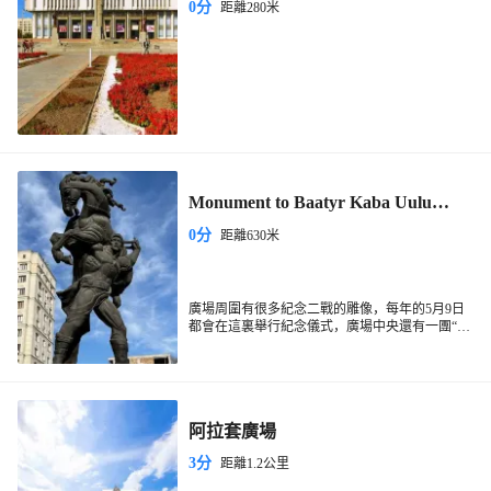
0分
距離280米
Monument to Baatyr Kaba Uulu
Kozhomkul
0分
距離630米
廣場周圍有很多紀念二戰的雕像，每年的5月9日
都會在這裏舉行紀念儀式，廣場中央還有一團“聖
火”無論颳風下雨，火永不熄滅，非常的有特色。
阿拉套廣場
3分
距離1.2公里