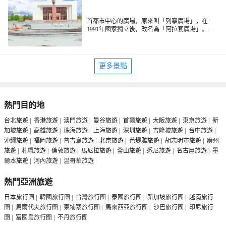
首都市中心的廣場，原來叫「列寧廣場」，在
1991年國家獨立後，改名為「阿拉套廣場」。在
每天的傍晚時分，廣場上會進行士兵降旗儀式。
廣場充滿了濃濃的蘇聯風格。
更多景點
熱門目的地
台北旅遊
|
香港旅遊
|
澳門旅遊
|
曼谷旅遊
|
首爾旅遊
|
大阪旅遊
|
東京旅遊
|
新
加坡旅遊
|
高雄旅遊
|
珠海旅遊
|
上海旅遊
|
深圳旅遊
|
吉隆坡旅遊
|
台中旅遊
|
沖繩旅遊
|
福岡旅遊
|
普吉島旅遊
|
北京旅遊
|
芭堤雅旅遊
|
胡志明市旅遊
|
廣州
旅遊
|
札幌旅遊
|
倫敦旅遊
|
馬尼拉旅遊
|
釜山旅遊
|
悉尼旅遊
|
名古屋旅遊
|
墨
爾本旅遊
|
河內旅遊
|
温哥華旅遊
熱門亞洲旅遊
日本旅行團
|
韓國旅行團
|
台灣旅行團
|
泰國旅行團
|
新加坡旅行團
|
越南旅行
團
|
馬爾代夫旅行團
|
柬埔寨旅行團
|
馬來西亞旅行團
|
沙巴旅行團
|
印尼旅行
團
|
富國島旅行團
|
不丹旅行團