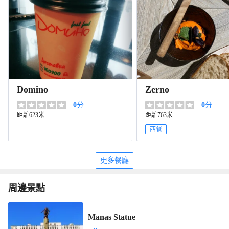
Domino
Zerno
0
分
0
分
距離623米
距離763米
西餐
更多餐廳
周邊景點
Manas Statue