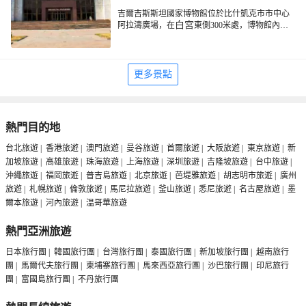
吉爾吉斯斯坦國家博物館位於比什凱克市市中心
白宮
阿拉濤廣場，在
東側300米處，博物館內有
前蘇聯時期的雕像，有柯爾克族民族傳統的手工
工藝品等文物。
更多景點
熱門目的地
台北旅遊
|
香港旅遊
|
澳門旅遊
|
曼谷旅遊
|
首爾旅遊
|
大阪旅遊
|
東京旅遊
|
新
加坡旅遊
|
高雄旅遊
|
珠海旅遊
|
上海旅遊
|
深圳旅遊
|
吉隆坡旅遊
|
台中旅遊
|
沖繩旅遊
|
福岡旅遊
|
普吉島旅遊
|
北京旅遊
|
芭堤雅旅遊
|
胡志明市旅遊
|
廣州
旅遊
|
札幌旅遊
|
倫敦旅遊
|
馬尼拉旅遊
|
釜山旅遊
|
悉尼旅遊
|
名古屋旅遊
|
墨
爾本旅遊
|
河內旅遊
|
温哥華旅遊
熱門亞洲旅遊
日本旅行團
|
韓國旅行團
|
台灣旅行團
|
泰國旅行團
|
新加坡旅行團
|
越南旅行
團
|
馬爾代夫旅行團
|
柬埔寨旅行團
|
馬來西亞旅行團
|
沙巴旅行團
|
印尼旅行
團
|
富國島旅行團
|
不丹旅行團