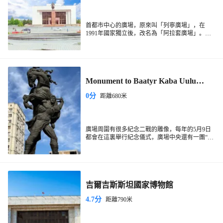
首都市中心的廣場，原來叫「列寧廣場」，在
1991年國家獨立後，改名為「阿拉套廣場」。在
每天的傍晚時分，廣場上會進行士兵降旗儀式。
廣場充滿了濃濃的蘇聯風格。
Monument to Baatyr Kaba Uulu
Kozhomkul
0分
距離680米
廣場周圍有很多紀念二戰的雕像，每年的5月9日
都會在這裏舉行紀念儀式，廣場中央還有一團“聖
火”無論颳風下雨，火永不熄滅，非常的有特色。
吉爾吉斯斯坦國家博物館
4.7分
距離790米