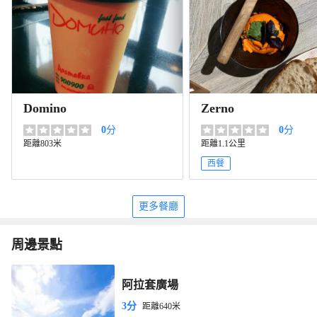
Domino
Zerno
0
分
0
分
距離803米
距離1.1公里
西餐
更多餐廳
周邊景點
阿拉套廣場
3分
距離640米