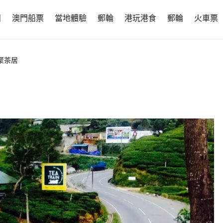
團
澳門船票
當地體驗
郵輪
港玩港食
郵輪
火車票
聚茶居