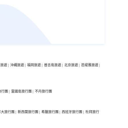
中旅遊
|
沖繩旅遊
|
福岡旅遊
|
普吉島旅遊
|
北京旅遊
|
芭堤雅旅遊
|
旅行團
|
富國島旅行團
|
不丹旅行團
拿大旅行團
|
新西蘭旅行團
|
希臘旅行團
|
西班牙旅行團
|
杜拜旅行