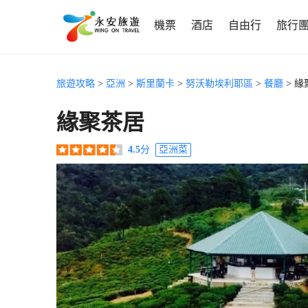
機票
酒店
自由行
旅行
旅遊攻略
>
亞洲
>
斯里蘭卡
>
努沃勒埃利耶區
>
餐廳
> 緣
緣聚茶居
4.5
分
亞洲菜