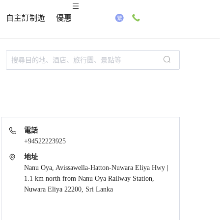
自主訂制遊
優惠
電話
+94522223925
地址
Nanu Oya, Avissawella-Hatton-Nuwara Eliya Hwy |
1.1 km north from Nanu Oya Railway Station,
Nuwara Eliya 22200, Sri Lanka