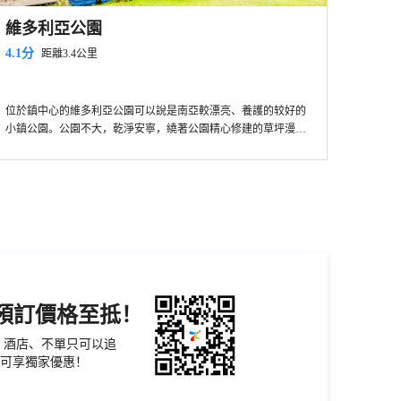
維多利亞公園
4.1分
距離3.4公里
位於鎮中心的維多利亞公園可以說是南亞較漂亮、養護的较好的
小鎮公園。公園不大，乾淨安寧，繞著公園精心修建的草坪漫步
很是愜意享受。
1. 公園曆史
原來這裡是Hakgala植物園的科研區，後因德國王子訪問而成立公
園，在1897年，為了紀念維多利亞女王的鑽石禧年更名為維多利
亞公園。
2. 公園遊覽
3月-5月、8-9月是公園比較適合遊賞的時間，鮮花盛開、生機盎
然。這裡還有許多山區特有的鳥光顧，包括印度皮塔鳥和灰雀
機預訂價格至抵！
等。在公園的一角有一個小型的兒童遊樂園以及小火車。
票、酒店、不單只可以追
可享獨家優惠！