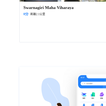
Swarnagiri Maha Viharaya
0分
距離2.1公里