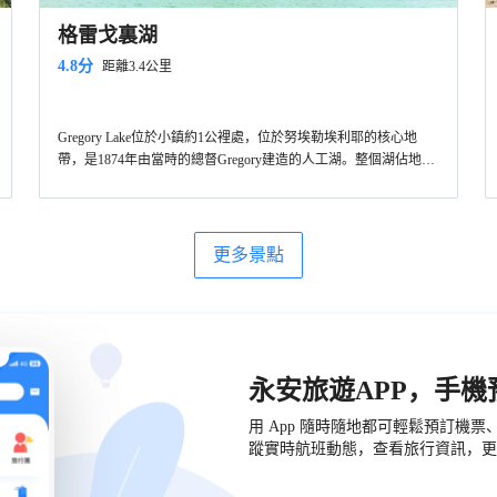
格雷戈裏湖
4.8分
距離3.4公里
Gregory Lake位於小鎮約1公裡處，位於努埃勒埃利耶的核心地
帶，是1874年由當時的總督Gregory建造的人工湖。整個湖佔地約
91公頃，是通過隧道而引入納努沃亞河水而得到，景色優美。
附近活動項目
在前往湖區的路上還有經過努瓦拉埃利亞的賽馬場，在那裡能看
更多景點
到駿馬，遊客也可以在此騎馬（Rs2500/小時）。環湖建有行人路
（可以走嬰兒車和輪椅），四周分布著各種檔次的精品住宿、餐
飲以及戶外活動場所，漫步於綠地和河岸，於河邊一角野餐，這
裡有野餐用的桌子；或泛舟湖上（腳踏船Rs1500/30分鐘，摩托船
Rs2000/20分鐘），享受清新空氣和湖光山色，都是十分美好的。
永安旅遊APP，手
用 App 隨時隨地都可輕鬆預訂機
蹤實時航班動態，查看旅行資訊，更