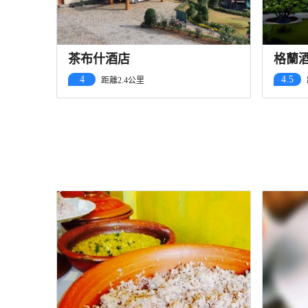
茶布什酒店
格蘭
4
4.5
距離2.4公里