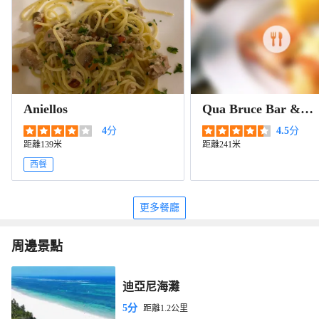
Aniellos
Qua Bruce Bar &
Restaurant
4
分
4.5
分
距離139米
距離241米
西餐
更多餐廳
周邊景點
迪亞尼海灘
5分
距離1.2公里