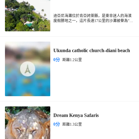
迪亞尼海灘位於肯亞誇萊縣，是東非迷人的海濱
度假勝地之一，這片長達17公里的沙灘被譽為“印
度洋上的明珠”，以其寧靜的氛圍、豐富的水上活
動和自然景觀吸引了全球遊客。這個海灘擁有細
膩的白沙灘和清澈的碧綠海水，海岸線被棕櫚樹
和茂密的熱帶植被裝飾。在退潮時，海灘寬闊，
適合散步和觀賞海洋生物。附近的 Kisite-
Ukunda catholic church-diani beach
Mpunguti 海洋國家公園是潛水和浮潛愛好者的天
堂，珊瑚礁豐富，常可見海豚和海龜。此外海灘
0分
距離1.2公里
還會提供多種水上活動，包括風帆衝浪、滑水、
划艇和深潛等。有時間可以逛逛海灘附近的希莫
尼小鎮，保留著濃鬱的斯瓦希里文化特色。遊客
也可自行前往探索當地傳統漁村生活，感受肯亞
獨特的人文魅力。
Dream Kenya Safaris
0分
距離1.3公里