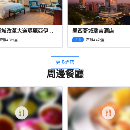
哥城改革大道瑪麗亞伊莎
墨西哥城瑞吉酒店
喜來登酒店
4.6
距離4.3公里
距離4.4公里
更多酒店
周邊餐廳