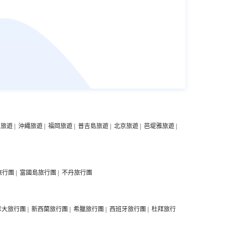
中旅遊
|
沖繩旅遊
|
福岡旅遊
|
普吉島旅遊
|
北京旅遊
|
芭堤雅旅遊
|
旅行團
|
富國島旅行團
|
不丹旅行團
拿大旅行團
|
新西蘭旅行團
|
希臘旅行團
|
西班牙旅行團
|
杜拜旅行