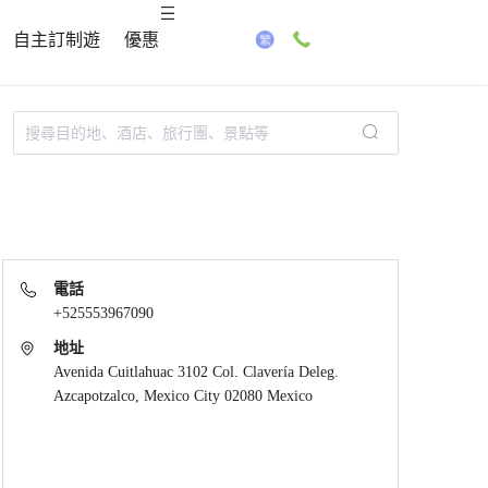
自主訂制遊
優惠
電話
+525553967090
地址
Avenida Cuitlahuac 3102 Col. Clavería Deleg.
Azcapotzalco, Mexico City 02080 Mexico