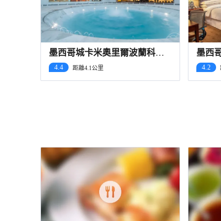
墨西哥城卡米奧里爾波蘭科酒
墨西
店
貝爾
4.4
4.2
距離4.1公里