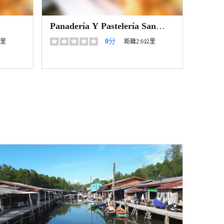
Panadería Y Pastelería San
Rafael
0
分
公里
距離2.6公里