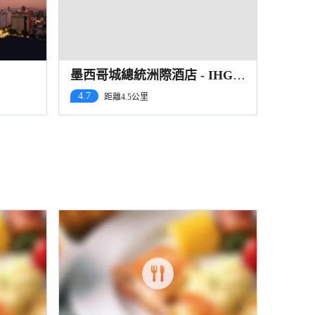
墨西哥城總統洲際酒店 - IHG
旗下酒店
4.7
距離4.5公里