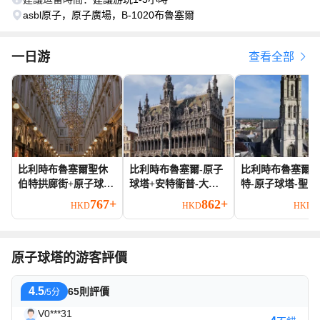
asbl原子，原子廣場，B-1020布魯塞爾
一日游
查看全部
比利時布魯塞爾聖休
比利時布魯塞爾-原子
比利時布魯塞爾+
伯特拱廊街+原子球塔
球塔+安特衞普-大廣
特-原子球塔-聖
+包車一日遊-行程可
場-包車一日-隨心
堂-包車不含票-隨
767+
862+
8
HKD
HKD
HKD
調
原子球塔的游客評價
4.5
65則評價
/5分
V0***31