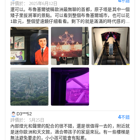
4
不錯
評價於： 2025年6月12日
還可以。布魯塞爾號稱歐洲最無聊的首都，原子塔是其中一個
矮子里拔將軍的景點。可以看到整個布魯塞爾城市，也可以花
1歐元，整個望遠鏡仔細看看。剩下的就是滿滿的時代感的參
訪了。畢竟好幾十年前建造的，都是古典科技賽博朋克。
D3***52
4
不錯
評價於： 5月25日
內部燈光和聲樂的配合的很不錯，還是很值得一去的，附近就
是迷你歐洲和天文館，適合帶孩子的家庭來玩。有一些樓梯是
無法避免要走的，小小孩可能會有點累。