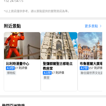
+32 24754775
*以上資訊僅供參考，請以景點提供的實際資訊為準。
附近景點
更多景點
比利時漫畫中心
聖彌額爾聖古都勒主
布魯塞爾大廣場
4.3
分
27 則評價
教座堂
4.7
分
157 則評價
4.1
分
17 則評價
博物館
聯合國世界文化遺
教堂
熱門亞洲旅遊