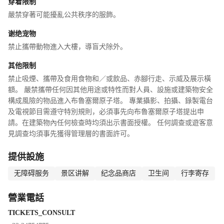
同類別展出。在六樓的觀景台，可以從非常獨特的角度觀看原子塔
穿着限制
和裡面的5個球，非常有趣。美味餐廳的上半部設有觀景餐廳，窗外
嚴禁穿著可能擾亂公共秩序的服飾。
的風景十分迷人。餐廳中午只對團體開放，但可以在這裡吃晚餐。
谢绝宠物
建議提前預約。在離地面 100 公尺的高空用餐是一次難忘的體驗。
禁止攜帶動物進入大樓，導盲犬除外。
原子球底部有餐吧。如果你累了，可以來這裡休息，補充能量。同
層的紀念品商店也不容錯過。這裡有各種原創的馬克杯、耳環、鋼
其他限制
筆，很有創意，可以酌情購買。當夜幕降臨時，每個球體外面的9圈
禁止吸煙、攜帶及食用食物和／或飲品、赤腳行走、示威及展示橫
燈泡交替追逐和發光。美妙的燈光點綴著布魯塞爾的夜景，值得一
額。 嚴禁攜帶任何因其他用途或特性而對人員、設施或建築物安全
看。
構成風險的物品進入布魯塞爾原子塔。 專業攝影、拍攝、錄製電台
及電視節目需遵守特別規則，必須事先向布魯塞爾原子塔提出申
請。在建築物內任何檢查時均須出示書面授權。 任何調查或遊客意
見調查均須事先獲得管理層的書面許可。
提供設施
无障碍服务
景区讲解
纪念品商店
卫生间
行李寄存
營業電話
TICKETS_CONSULT