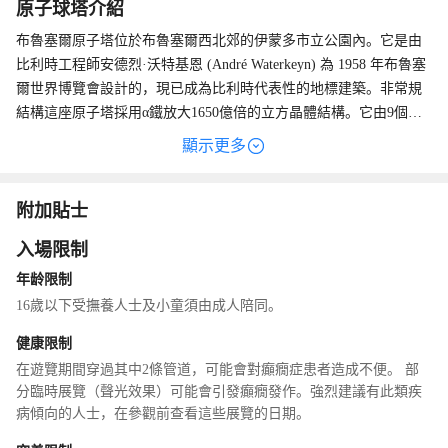
原子球塔介紹
布魯塞爾原子塔位於布魯塞爾西北郊的伊蒙多市立公園內。它是由
比利時工程師安德烈·沃特基恩 (André Waterkeyn) 為 1958 年布魯塞
爾世界博覽會設計的，現已成為比利時代表性的地標建築。非常規
結構這座原子塔採用α鐵放大1650億倍的立方晶體結構。它由9個直
徑18公尺的大鋁球組成。每個球體代表一個原子，也代表比利時的
顯示更多
九個省。 ，球體由空心鋼管連接，每根鋼管長約29公尺。 9個球體
加上鋼架結構總重量為2200噸，最高的球體離地面102公尺。每個球
的表面均焊接有5800片三角弧形鋁片。在陽光的照射下，這座雄偉
附加貼士
的建築閃爍著銀色的光芒，堪稱標新立異的科學藝術品。頂部球體
入場限制
俯瞰 目前，原子塔的4個球體向公眾開放，其他球體用於研究工作
年龄限制
或出租。從地面圓形接待大廳可搭乘電梯前往高頭球。該電梯速度
高達每秒5米，是歐洲最快的電梯。頂球是為遊客欣賞風景而設計
16歲以下受撫養人士及小童須由成人陪同。
的，周圍有一圈固定的鋼化有機玻璃窗，並配備了多個望遠鏡。從
健康限制
球頂遠近可以看到整個布魯塞爾市：布魯塞爾市政廳、聖心國家大
在遊覽期間穿過其中2條管道，可能會對癲癇症患者造成不便。 部
教堂、微型歐洲等建築都可以看到。導遊從最上面的球下來，球之
分臨時展覽（聲光效果）可能會引發癲癇發作。強烈建議有此類疾
間斜向延伸的金屬管可以依次下到其他球。在這些領域中，太陽
病傾向的人士，在參觀前查看這些展覽的日期。
能、原子能、航空航天技術、天文學和比利時氣象歷史等展品分不