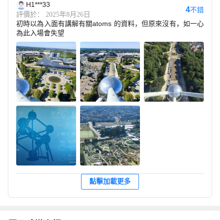
H1***33
4
不錯
評價於： 2025年8月26日
初時以為入面有講解有關atoms 的資料，但原來沒有，如一心
為此入場會失望
點擊加載更多