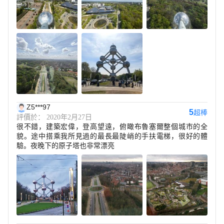
Z5***97
5
超棒
評價於： 2020年2月27日
很不錯，建築宏偉，登高望遠，俯瞰布魯塞爾整個城市的全
貌。途中搭乘我所見過的最長最陡峭的手扶電梯，很好的體
驗。夜晚下的原子塔也非常漂亮