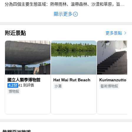
分為四個主要生態區域：熱帶雨林、溫帶森林、沙漠和草原，旨在
模擬自然棲息地，提升動物福利並促進遊客的生態理解。其中，墨
顯示更多
西哥特有物種如火山兔、墨西哥狼、眼斑火烈鳥、傑格爾和美洲豹
等均在園內棲息。此外，動物園還參與多項國際物種保護計劃，設
有生殖生理實驗室，與國內外機構合作，致力於瀕危物種的保護和
附近景點
更多景點
研究。作為墨西哥城市生態文化的象徵，Chapultepec Zoo 不僅是動
物愛好者的天堂，也是體驗墨西哥生物多樣性和環境教育的重要場
所。
國立人類學博物館
Hat Mai Rut Beach
Kurimanzutto
4.2
分
41 則評價
沙灘
藝術博物館
博物館