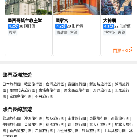
墨西哥城主教座堂
國家宮
大神廟
4.2
分
38 則評價
4.2
分
28 則評價
4.1
分
22 則評價
教堂
市政廳
古跡
博物館
古跡
2
門票
HKD
熱門亞洲旅遊
日本旅行團
|
韓國旅行團
|
台灣旅行團
|
泰國旅行團
|
新加坡旅行團
|
越南旅行
團
|
馬爾代夫旅行團
|
柬埔寨旅行團
|
馬來西亞旅行團
|
沙巴旅行團
|
印尼旅行
團
|
富國島旅行團
|
不丹旅行團
熱門長線旅遊
歐洲旅行團
|
澳洲旅行團
|
埃及旅行團
|
南非旅行團
|
東歐旅行團
|
西歐旅行團
|
美國旅行團
|
英國旅行團
|
德國旅行團
|
瑞士旅行團
|
意大利旅行團
|
加拿大旅行
團
|
新西蘭旅行團
|
希臘旅行團
|
西班牙旅行團
|
杜拜旅行團
|
土耳其旅行團
|
冰
島旅行團