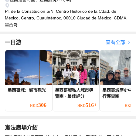
Pl. de la Constitución S/N, Centro Histórico de la Cdad. de
México, Centro, Cuauhtémoc, 06010 Ciudad de México, CDMX,
墨西哥
一日游
查看全部
墨西哥城：城市觀光
墨西哥城私人城市導
墨西哥城歷史中
覽團 - 最佳評分
行導賞團
306+
516+
2
HKD
HKD
HKD
憲法廣場介紹