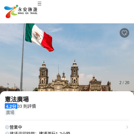
2
/
20
憲法廣場
33 則評價
4.2分
廣場
營業中
建議逗留時間：
建議游玩1-2小時