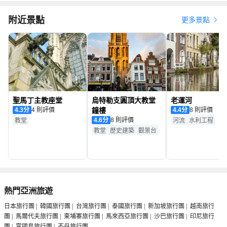
附近景點
更多景點
聖馬丁主教座堂
烏特勒支圓頂大教堂
老運河
4.3
分
4 則評價
鐘樓
4.4
分
8 則評價
4.6
分
8 則評價
教堂
河流
水利工程
教堂
歷史建築
觀景台
熱門亞洲旅遊
日本旅行團
|
韓國旅行團
|
台灣旅行團
|
泰國旅行團
|
新加坡旅行團
|
越南旅行
團
|
馬爾代夫旅行團
|
柬埔寨旅行團
|
馬來西亞旅行團
|
沙巴旅行團
|
印尼旅行
團
|
富國島旅行團
|
不丹旅行團