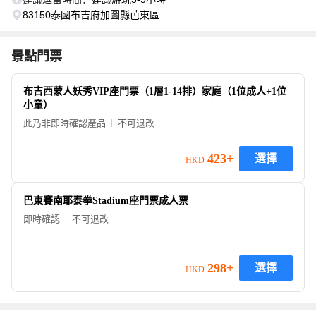
83150泰國布吉府加圖縣芭東區
景點門票
布吉西蒙人妖秀VIP座門票（1層1-14排）家庭（1位成人+1位
小童）
此乃非即時確認產品
不可退改
423+
選擇
HKD
巴東賽南耶泰拳Stadium座門票成人票
即時確認
不可退改
298+
選擇
HKD