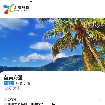
2
/
20
芭東海灘
617 則評價
4.6分
沙灘
海濱
營業中
建議逗留時間：
建議游玩3-5小時