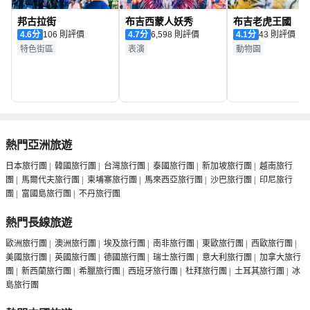
邦古拉街
布吉西蒙人妖秀
布吉老虎王國
4.6
分
106 則評價
4.7
分
6,598 則評價
4.1
分
43 則評價
特色街區
表演
動物園
熱門亞洲旅遊
日本旅行團
|
韓國旅行團
|
台灣旅行團
|
泰國旅行團
|
新加坡旅行團
|
越南旅行
團
|
馬爾代夫旅行團
|
柬埔寨旅行團
|
馬來西亞旅行團
|
沙巴旅行團
|
印尼旅行
團
|
富國島旅行團
|
不丹旅行團
熱門長線旅遊
歐洲旅行團
|
澳洲旅行團
|
埃及旅行團
|
南非旅行團
|
東歐旅行團
|
西歐旅行團
|
美國旅行團
|
英國旅行團
|
德國旅行團
|
瑞士旅行團
|
意大利旅行團
|
加拿大旅行
團
|
新西蘭旅行團
|
希臘旅行團
|
西班牙旅行團
|
杜拜旅行團
|
土耳其旅行團
|
冰
島旅行團