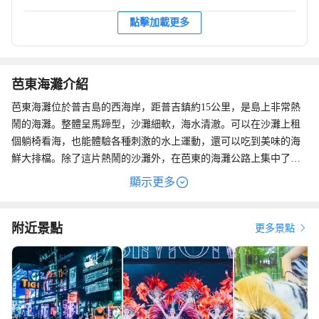
點擊加載更多
芭東海灘介紹
芭東海灘位於普吉島的西海岸，距普吉鎮約15公里，是島上非常熱
鬧的海灘。整體呈馬蹄型，沙灘細軟，海水清澈。可以在沙灘上租
個躺椅看海，也能體驗各種刺激的水上運動，還可以吃到美味的海
鮮大排檔。除了這片熱鬧的沙灘外，在芭東的海灘公路上集中了普
吉島上大部分的酒店、度假村、購物中心、餐廳及各種娛樂、商業
顯示更多
設施，絕對不會讓人感到無聊，到了夜晚，霓虹燈亮起的邦古拉街
又是別樣的風景。
附近景點
更多景點