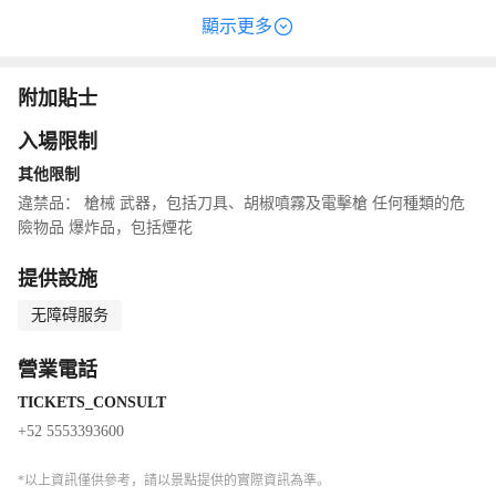
颶風等以文化為中心的景點結合在一起。該公園還提供許多當地文
顯示更多
化特有的食物和活動。
附加貼士
入場限制
其他限制
違禁品： 槍械 武器，包括刀具、胡椒噴霧及電擊槍 任何種類的危
險物品 爆炸品，包括煙花
提供設施
无障碍服务
營業電話
TICKETS_CONSULT
+52 5553393600
*以上資訊僅供參考，請以景點提供的實際資訊為準。