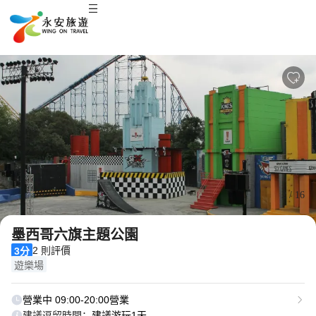
2
/
16
墨西哥六旗主題公園
2 則評價
3分
遊樂場
營業中 09:00-20:00營業
建議逗留時間：
建議游玩1天