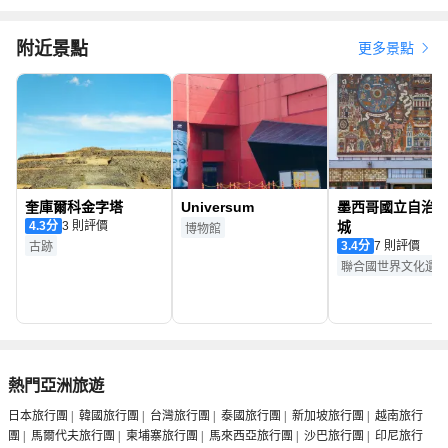
附近景點
更多景點
奎庫爾科金字塔
Universum
墨西哥國立自治
4.3
分
3 則評價
城
博物館
3.4
分
7 則評價
古跡
聯合國世界文化遺
熱門亞洲旅遊
日本旅行團
|
韓國旅行團
|
台灣旅行團
|
泰國旅行團
|
新加坡旅行團
|
越南旅行
團
|
馬爾代夫旅行團
|
柬埔寨旅行團
|
馬來西亞旅行團
|
沙巴旅行團
|
印尼旅行