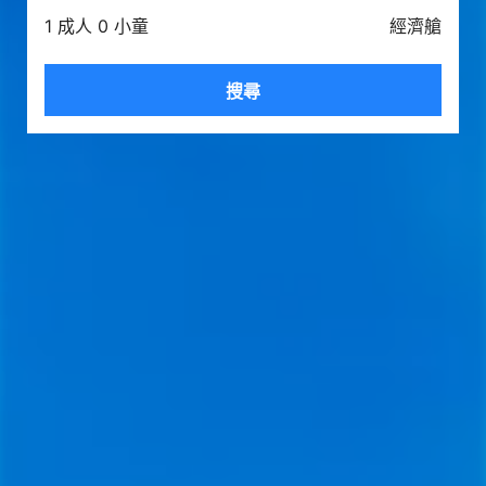
1 成人 0 小童
經濟艙
搜尋