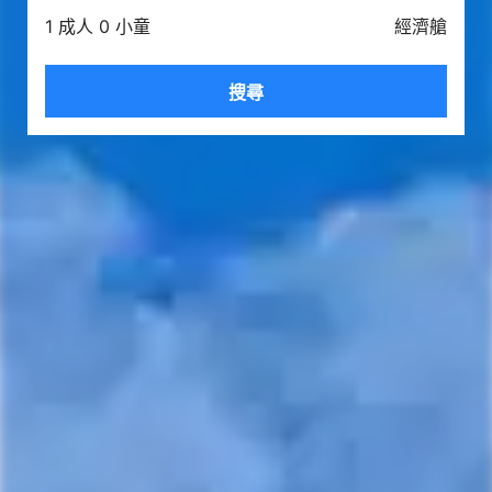
1 成人 0 小童
經濟艙
搜尋