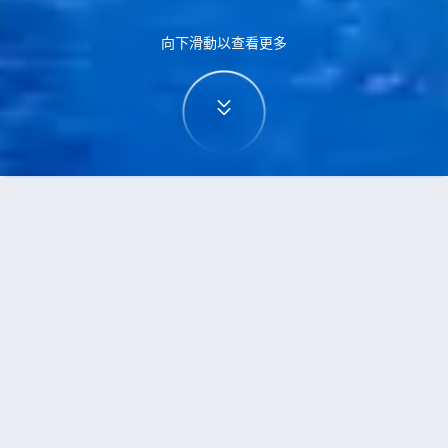
向下滑動以查看更多
首頁
機票
三亞到楠迪的機票
搜尋由三亞飛往楠迪的廉價航班
單程
來回
SYX
NAN
3h5min
13:00
14:00
直飛
檢查價格