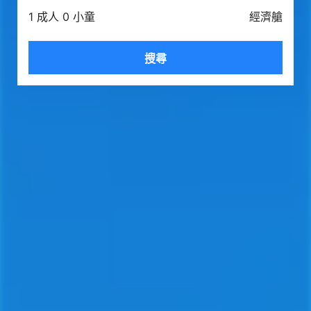
1 成人 0 小童
經濟艙
搜尋