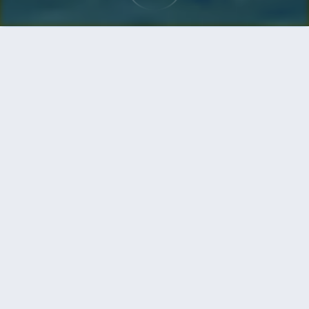
首頁
機票
三亞到烏蘭巴托的機票
搜尋由三亞飛往烏蘭巴托的廉價航班，單程票價低
至HKD2,671
單程
來回
SYX
UBN
7h35min
HKD2,671
11:55
12:00
轉機
搜尋
三亞 - 烏蘭巴托 | 08月30日 | 春秋航
空