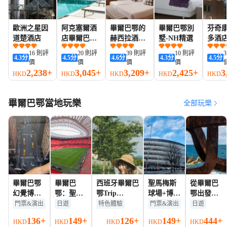
歐洲之星因
阿克塞爾酒
畢爾巴鄂的
畢爾巴鄂別
芬奇
道楚酒店
店畢爾巴鄂
赫西拉酒店-
墅-NH精選
多酒
– 限成人
傲途格精選
16 則評
20 則評
39 則評
10 則評
4.3
分
4.5
分
4.6
分
4.3
分
4.5
分
酒店
價
價
價
價
2,238+
3,045+
3,209+
2,425+
3
HKD
HKD
HKD
HKD
HKD
畢爾巴鄂當地玩樂
全部玩樂
畢爾巴鄂
畢爾巴
西班牙畢爾巴
聖馬梅斯
從畢爾巴
幻覺博物
鄂：聖馬
鄂Trip
球場+博物
鄂出發：
館入口小
梅斯博物
Moments【約
館參觀門
聖塞瓦斯
門票&演出
日遊
特色體驗
門票&演出
日遊
童票
館及球場
拍跟拍婚拍街
票成人票
蒂安、宏
136+
149+
126+
149+
444+
HKD
HKD
HKD
HKD
HKD
導覽
拍抓拍航拍攝
達瑞比