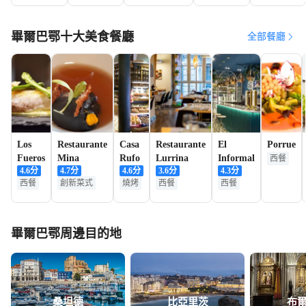
影攝像/多語
亞、昂代
言翻譯/動作
同吉塔里
畢爾巴鄂十大美食餐廳
指導】
全部餐廳
亞一日遊
Los
Restaurante
Casa
Restaurante
El
Porrue
Fueros
Mina
Rufo
Lurrina
Informal
西餐
4.6
分
4.7
分
4.6
分
3.6
分
4.3
分
西餐
創新菜式
燒烤
西餐
西餐
畢爾巴鄂周邊目的地
桑坦德
比亞里茨
布