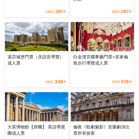
391
+
287
+
HKD
HKD
溫莎城堡門票（含語音導覽）
白金漢宮國事廳門票+皇家倫
成人票
敦步行導覽成人票
338
+
518
+
HKD
HKD
大英博物館【拼團】 英語導賞
倫敦《歌劇魅影》音樂劇演出
團成人票
票所有旅客