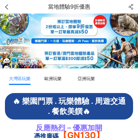
當地體驗9折優惠
大灣區玩樂
歐洲玩樂
亞洲玩樂
🔥 樂園門票 . 玩樂體驗 . 周遊交通
. 餐飲美饌🔥
反應熱烈－優惠加開
【GN130】
憑推廣碼