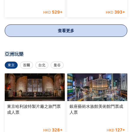
529
+
393
+
HKD
HKD
查看更多
亞洲玩樂
東京
首爾
台北
曼谷
東京哈利波特製片廠之旅門票
銀座藝術水族館美術館門票成
成人票
人票
328
+
127
+
HKD
HKD