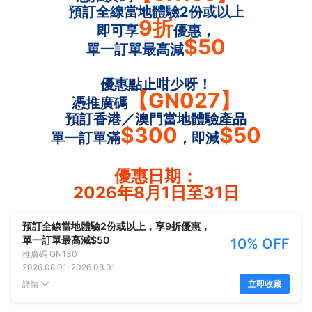
預訂全線當地體驗2份或以上
9折
即可享
優惠，
$50
單一訂單最高減
優惠點止咁少呀！
【GN027】
憑推廣碼
預訂香港／澳門當地體驗產品
$300
$50
單一訂單滿
，即減
優惠日期：
2026年8月1日至31日
預訂全線當地體驗2份或以上，享9折優惠，
單一訂單最高減$50
10% OFF
推廣碼
GN130
2026.08.01
-
2026.08.31
詳情
立即收藏