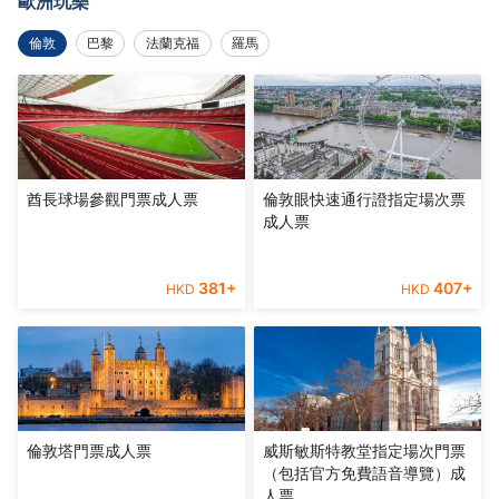
歐洲玩樂
倫敦
巴黎
法蘭克福
羅馬
酋長球場參觀門票成人票
倫敦眼快速通行證指定場次票
成人票
381
+
407
+
HKD
HKD
倫敦塔門票成人票
威斯敏斯特教堂指定場次門票
（包括官方免費語音導覽）成
人票