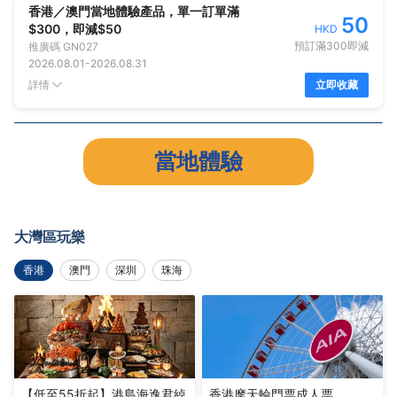
香港／澳門當地體驗產品，單一訂單滿
50
$300，即減$50
HKD
預訂滿300即減
推廣碼
GN027
2026.08.01
-
2026.08.31
詳情
立即收藏
當地體驗
大灣區玩樂
香港
澳門
深圳
珠海
【低至55折起】港島海逸君綽
香港摩天輪門票成人票