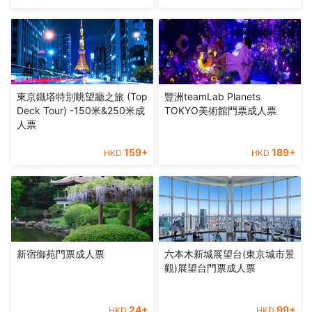
東京鐵塔特別眺望廳之旅 (Top
豐洲teamLab Planets
Deck Tour) -150米&250米成
TOKYO美術館門票成人票
人票
159
+
189
+
HKD
HKD
新宿御苑門票成人票
六本木新城展望台(東京城市景
觀)展望台門票成人票
24
+
99
+
HKD
HKD