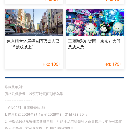
東京晴空塔展望台門票成人票
三麗鷗彩虹樂園（東京）大門
（15歲或以上）
票成人票
109
+
179
+
HKD
HKD
條款及細則:
價格只供參考，以預訂時頁面顯示為準。
----------------
【GN027】推廣碼條款細則
1. 優惠期由2026年8月1日至2026年8月31日 (23:59)；
2. 推廣碼只供永安旅遊會員享用，訂購產品前請先登入會員帳戶，並於付款前
輸入推廣碼，方可享受以下即時扣減折扣優惠；