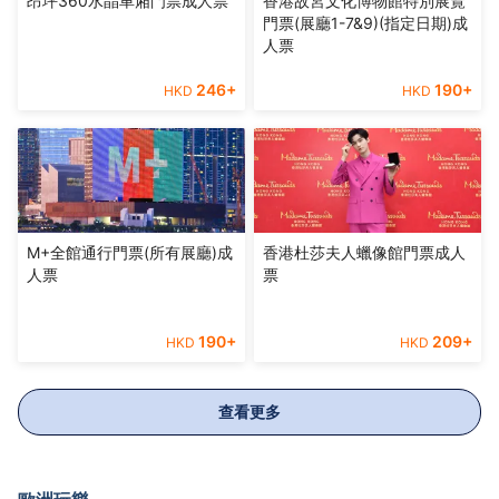
昂坪360水晶車廂門票成人票
香港故宮文化博物館特別展覽
門票(展廳1-7&9)(指定日期)成
人票
246
+
190
+
HKD
HKD
M+全館通行門票(所有展廳)成
香港杜莎夫人蠟像館門票成人
人票
票
190
+
209
+
HKD
HKD
查看更多