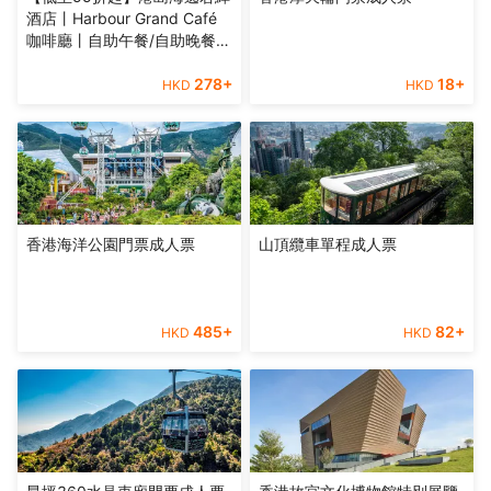
酒店丨Harbour Grand Café
咖啡廳丨自助午餐/自助晚餐｜
陀螺對戰區
278
+
18
+
HKD
HKD
香港海洋公園門票成人票
山頂纜車單程成人票
485
+
82
+
HKD
HKD