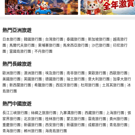
熱門亞洲旅遊
日本旅行團
|
韓國旅行團
|
台灣旅行團
|
泰國旅行團
|
新加坡旅行團
|
越南旅行
團
|
馬爾代夫旅行團
|
柬埔寨旅行團
|
馬來西亞旅行團
|
沙巴旅行團
|
印尼旅行
團
|
富國島旅行團
|
不丹旅行團
熱門長線旅遊
歐洲旅行團
|
澳洲旅行團
|
埃及旅行團
|
南非旅行團
|
東歐旅行團
|
西歐旅行團
|
美國旅行團
|
英國旅行團
|
德國旅行團
|
瑞士旅行團
|
意大利旅行團
|
加拿大旅行
團
|
新西蘭旅行團
|
希臘旅行團
|
西班牙旅行團
|
杜拜旅行團
|
土耳其旅行團
|
冰
島旅行團
熱門中國旅遊
長江三峽旅行團
|
絲綢之旅旅行團
|
九寨溝旅行團
|
西藏旅行團
|
上海旅行團
|
張
家界旅行團
|
北京旅行團
|
桂林旅行團
|
蒙古旅行團
|
雲南旅行團
|
貴州旅行團
|
重慶旅行團
|
新疆旅行團
|
西安旅行團
|
新疆旅行團
|
成都旅行團
|
青島旅行團
|
青海旅行團
|
郴州旅行團
|
海南島旅行團