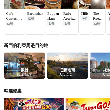
Cafe-
Baranzhar
Puppen
Ruby
Tiflis
The
A
Canteen
Haus
Aperitifs
Rooks,
西餐
海鮮
Kukuruzza
and
shop
西餐
西餐
西餐
西餐
Wines
& pub
Craft
Beer
and
新西伯利亞周邊目的地
Cider
歐博
巴爾瑙爾
托
距離15公里
距離191公里
距離2
精選優惠