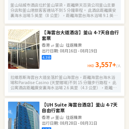
施包括保險箱和書桌；而且每天提供客房服務。
釜山站城市酒店位於釜山草梁，距離樂天百貨公司釜山主要
分店和釜山港旅客客運站不到 5 分鐘車程。 此酒店距離廣安
裏海水浴場 5 英里（8 公里），距離海雲台海水浴場 9.1 英里
（14.7 公里）。 特色服務/設施包括24 小時前台服務和電
梯。酒店提供免費自助停車。 82 間空調客房提供加熱地板；
您定能在旅途中找到家的舒適。提供免費無線網絡，方便您
【海雲台大道酒店】釜山 4-7天自由行
與朋友保持聯繫。便利設施包括電話，以及保險箱和書桌。
套票
香港
釜山
往返機票
出行日期
:
08月16日
-
08月19日
4.3
分
3,557
+
HKD
/人
拉維恩斯海雲台大道坐落於釜山海雲台，距離海雲台海水浴
場和Paradise Casino (天堂賭場)不到 15 分鐘步行路程。 此
公寓酒店距離廣安裏海水浴場 2.6 英里（4.3 公里），距離樂
天百貨公司釜山主要分店 7.2 英里（11.6 公里）。 酒店提供
收費自助停車。 50 間空調客房提供加熱地板；您定能在旅途
中找到家的舒適。簡易廚房配有冰箱、爐灶和微波爐。提供
【UH Suite 海雲台酒店】釜山 4-7天
免費無線網絡，方便您與朋友保持聯繫。便利設施包括洗衣
自由行套票
機，按要求提供提供客房服務；還可應要求提供熨斗/熨板。
香港
釜山
往返機票
出行日期
:
08月28日
-
08月31日