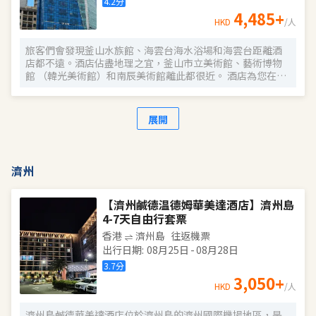
4.2
分
4,485
+
HKD
/人
旅客們會發現釜山水族館、海雲台海水浴場和海雲台距離酒
店都不遠。酒店佔盡地理之宜，釜山市立美術館、藝術博物
館 （韓光美術館）和南辰美術館離此都很近。 酒店為您在客
房內配備了熨衣設備、空調和衣櫃/衣櫥，所有入住的客人均
可便捷的使用。服務人員會提前為您準備好電熱水壺和瓶裝
水，以滿足您的飲水需求。倘若您在忙碌的一天後想在自己
展開
的客房內放鬆，提供拖鞋和吹風機的客房浴室是不錯的選
擇。 優美的環境，再搭配上細緻周到的服務，酒店的休閒區
定能滿足您的品質需求。
濟州
【濟州鹹德温德姆華美達酒店】濟州島
4-7天自由行套票
香港
濟州島
往返機票
出行日期
:
08月25日
-
08月28日
3.7
分
3,050
+
HKD
/人
濟州島鹹德華美達酒店位於濟州島的濟州國際機場地區，是