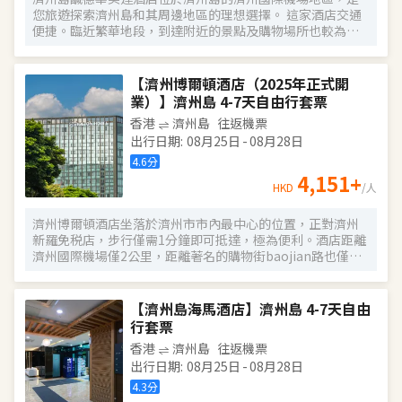
您旅遊探索濟州島和其周邊地區的理想選擇。 這家酒店交通
便捷。臨近繁華地段，到達附近的景點及購物場所也較為便
利。是受到旅客歡迎的訂房選擇。 在這家舒適的濟州島鹹德
華美達酒店中享受尊貴的服務與設施。 酒店特色服務，包括
公共休息室/電視室, 免費有線網絡，免費無線網絡, 會議設施,
【濟州博爾頓酒店（2025年正式開
行李存放服務, 餐廳。酒店還提供高級房，家庭房等舒適便利
業）】濟州島 4-7天自由行套票
的房型可供選擇。 酒店約有300多間房間，大部分客房都配
香港
濟州島
往返機票
有暖氣, 無線上網（免費）, 洗衣機, 電話，電視機，再講究的
出行日期
:
08月25日
-
08月28日
客人也能感受到酒店服務的誠意與品質。 除此之外，酒店各
種娛樂設施一定會讓您在留宿期間享受更多樂趣。 專業的服
4.6
分
務與豐富的特色活動盡在濟州島鹹德華美達酒店。
4,151
+
HKD
/人
濟州博爾頓酒店坐落於濟州市市內最中心的位置，正對濟州
新羅免税店，步行僅需1分鐘即可抵達，極為便利。酒店距離
濟州國際機場僅2公里，距離著名的購物街baojian路也僅步
行5分鐘。無論是購物、觀光還是商務出行，博爾頓酒店都是
您的理想選擇。 酒店以乾淨衞生、設施新穎著稱，所有客房
均按照現代標準設計，確保為客人提供舒適的住宿體驗。此
【濟州島海馬酒店】濟州島 4-7天自由
外，酒店內的服務人員貼心友善，部分員工可以用中文溝
行套票
通，確保無語言障礙。前台服務高效，提供行李寄存、叫車
香港
濟州島
往返機票
等便利服務。許多客人都稱讚酒店的地理位置和服務質量，
出行日期
:
08月25日
-
08月28日
認為是濟州市內性價比極高的住宿選擇。 酒店不僅地理位置
優越，周邊餐廳、便利店等生活設施也十分齊全，步行即可
4.3
分
享受到豐富的美食和購物體驗。無論您是觀光還是購物，博