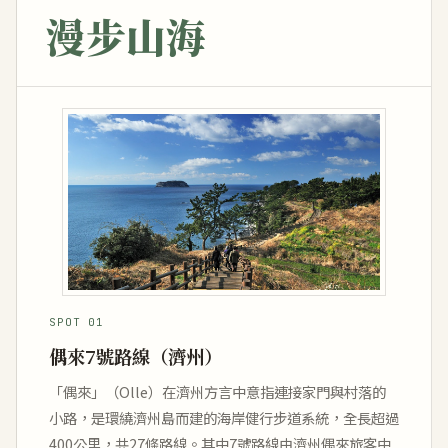
漫步山海
SPOT 01
偶來7號路線（濟州）
「偶來」（Olle）在濟州方言中意指連接家門與村落的
小路，是環繞濟州島而建的海岸健行步道系統，全長超過
400公里，共27條路線。其中7號路線由濟州偶來旅客中