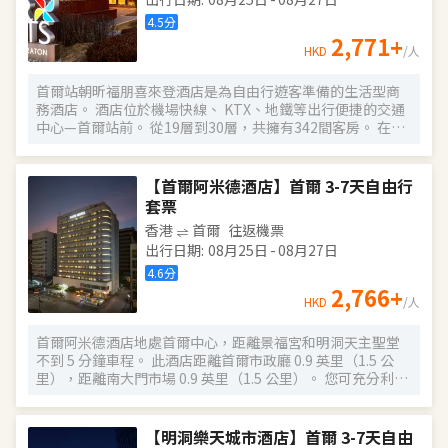
高端日料餐廳 Kappo Aki，細品選用應季食材烹製的正宗日
本料理，體驗味蕾盛宴。 酒店步行 5分鐘可達國會議事堂，
4.5
分
15分鐘可達IFC Mall與The Hyundai Seoul現代百貨，購物、
2,771
+
HKD
/人
休閒與商務活動輕鬆切換。前往 金浦國際機場僅需約25分鐘
車程，仁川國際機場約50分鐘車程，是商務與旅行人士的理
首爾站朝昕福朋喜來登酒店是為自由行遊客準備的生活型商
想之選。
務酒店。 酒店位於機場快線、 KTX、地鐵等出行便捷的交通
中心—首爾站前。 從19層到30層，共擁有342間客房。 在此
居住期間可使用地下停車場、全天營業的餐廳The Eatery、
健身中心、會議室等周邊設施。 酒店周圍有韓國代表性的歷
史遺址—德壽宮、景福宮， 以及購物中心明洞、南大門市
【首爾阿米德酒店】首爾 3-7天自由行
場、梨泰院、國立中央博物館等。
套票
香港
首爾
往返機票
出行日期
:
08月25日
-
08月27日
4.6
分
2,766
+
HKD
/人
首爾阿米德酒店地處首爾中心，距離景福宮和明洞天主聖堂
不到 5 分鐘車程。 此酒店距離首爾市政廳 0.9 英里（1.5 公
里），距離南大門市場 0.9 英里（1.5 公里）。 您可充分利用
健身中心等度假設施，此外還有免費 WiFi和禮賓服務等。 酒
店設有 3 間餐廳，您可以選擇到더 반상(THE BANSANG)簡
單吃一點，也可以待在房間裏，享受部分時段客房送餐服
【明洞樂天城市酒店】首爾 3-7天自由