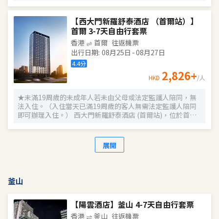
【西大門新羅舒泰酒店 （首爾站）】
首爾 3-7天自由行套票
香港
首爾
往返機票
出行日期
:
08月25日
-
08月27日
4.4
分
2,826
+
HKD
/人
★未滿19周歲的未成年人若未由父母或法定監護人陪同，無
法入住。（入住當天已滿19周歲的客人無需法定監護人陪同
即可辦理入住。） 西大門新羅舒泰酒店 (首爾站)，位於首爾
中央區，在地鐵5號線西大門站（7、8號出口）外。您乘坐地
鐵，只需1站路程，即可到達光化門和景福宮；步行15分鐘，
可到達歷史悠久的貞洞劇院和古典秀美的德壽宮石牆路。酒
展開
店距離金浦機場約40分鐘車程，距離仁川機場約1小時車程，
出行十分便利。 酒店外形時尚靚麗，可為您提供舒適的入住
環境。大廳的燈光和配飾，透露出典雅，給人一種端莊寧靜
之感；客房更是舒適安逸，自有一種秀美婉約的氣質。您在
釜山
遊覽附近歷史悠久的名勝之後，再回房享受舒適睡眠，更能
感受此處沉澱的文化氣息。酒店提供的各種服務及設施，如
24小時前台、商務中心、私人浴室、免費停車場、健身中心
【陽雲酒店】釜山 4-7天自由行套票
等，能讓您體驗尊貴、盡享舒適。餐廳供應自助早餐，您可
香港
釜山
往返機票