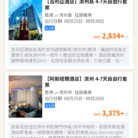
【吉利亞酒店】濟州島 4-7天自由行套
提供LED 電視；您定能在旅途中找到家的舒適。提供免費無
票
線網絡，方便您與朋友保持聯繫；有線頻道可滿足您的娛樂
香港
濟州島
往返機票
需求。配備浴缸或淋浴的私人浴室提供坐浴桶和吹風機。便
出行日期
:
08月25日
-
08月28日
利設施包括保險箱和書桌；而且每天提供客房服務。
4.2
分
2,834
+
HKD
/人
吉利亞酒店坐落於濟州國際機場/濟州市/連洞，優越的地理位
置使它成為濟州市一個令人嚮往的住宿選擇。 酒店距離濟州
國際機場僅有2km。在該地區觀光很容易，三無公園、拉斯
維加斯娛樂場和Samda Park都在酒店附近。從酒店出發可方
便前往市內的眾多著名景點，包括尼克松電腦博物館、納克
森電腦博物館和樹木園主題樂園冰雕博物館。 倘若您在忙碌
【阿斯塔爾酒店】濟州 4-7天自由行套
的一天後想在自己的客房內放鬆，提供24小時熱水的客房浴
票
室是不錯的選擇。閒暇時間在酒店的咖啡廳喝上一杯，必定
香港
濟州市
往返機票
是您休憩放鬆的好選擇。如果您覺得在入住飲食方面僅限於
出行日期
:
08月25日
-
08月28日
此，那不妨去看看附近蓮洞本家（연동본가）（韓國料
理）、BBQ橄欖油炸雞與啤酒（韓國料理）和Marado
4.5
分
Sashimi Restaurant（마라도횟집）（其他韓國料理）絡繹
3,375
+
HKD
/人
不絕的人流吧！排骨湯(牛肉)、蒜香炸雞和대방어 뱃살 접시
分別是每家為您精心推薦的美食。 酒店提供的體育和休閒設
旅客若想住在濟州市的東門市場/濟州市政府，那麼阿斯塔爾
施，旨在為旅客營造多姿多彩的住宿體驗。酒店設有24小時
酒店將會是一個便捷的選擇。著名的景點Jeju Jeonnonglo
前台諮詢服務，為下榻至此的您提供最貼心的行程安排。
Beojkkochgeoli、典農路和濟州市外巴士站均可步行很短距