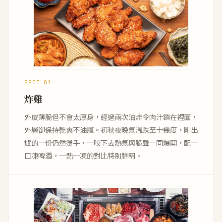
SPOT 01
炸雞
外皮薄脆但不會太厚身，經過兩次油炸令肉汁鎖在裡面，
外層卻保持乾爽不油膩。初秋夜晚氣溫跌至十幾度，剛出
爐的一份仍然燙手，一咬下去熱氣與脆聲一同爆開，配一
口凍啤酒，一熱一凍的對比特別鮮明。