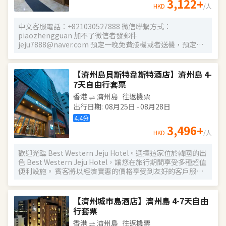
3,122
+
HKD
/人
爾頓酒店都會讓您體驗到濟州島的獨特魅力，是您每次到訪
濟州的理想下榻之所。
中文客服電話：+821030527888 微信聯繫方式：
piaozhengguan 加不了微信者發郵件
jeju7888@naver.com 預定一晚免費接機或者送機，預定兩
晚免費接送機，提前一天預約接送機。 濟州島海馬酒店位於
濟州島國際機場區域。酒店擁有大約80多間客房，有標準大
床房、標準雙床房、韓式地暖房等房型可供客人選擇。 濟州
【濟州島貝斯特韋斯特酒店】濟州島 4-
島海馬酒店提供全酒店的免費無線網絡，酒店位於濟州市。
7天自由行套票
客人可以享受酒店內的小吃店。酒店內還設有免費的私人停
香港
濟州島
往返機票
車場。所有房間都配備了有線頻道的平面電視機。房間裏還
出行日期
:
08月25日
-
08月28日
配有燒水壺。濟州島海馬酒店的所有客房都有私人浴室。為
了您的舒適與方便，私人浴室中提供拖鞋和免費洗浴用品。
4.4
分
前台是24小時營業的。。 在這片區域，您還可以享受到很多
3,496
+
HKD
/人
豐富的娛樂活動，比如：高爾夫球、騎馬、垂釣等等。新羅
免税店距離濟州島海馬酒店約有400米。酒店距離濟州漢拿綜
歡迎光臨 Best Western Jeju Hotel。選擇這家位於韓國的出
合醫院約有400米。步行5分鐘以內有歐利芙洋、bhc等。 最
色 Best Western Jeju Hotel，讓您在旅行期間享受多種超值
近的機場是濟州國際機場，距離酒店約2公里。
便利設施。 賓客將以經濟實惠的價格享受到友好的客戶服務
和舒適的住宿環境。Best Western Jeju Hotel 交通便利，方
便前往主要地區景點和商業區，距濟州國際機場僅 3.5 公里。
Best Western Jeju Hotel 的工作人員熱情友好，竭誠保證您
【濟州城市島酒店】濟州島 4-7天自由
在濟州島享受難忘的住宿體驗。
行套票
香港
濟州島
往返機票