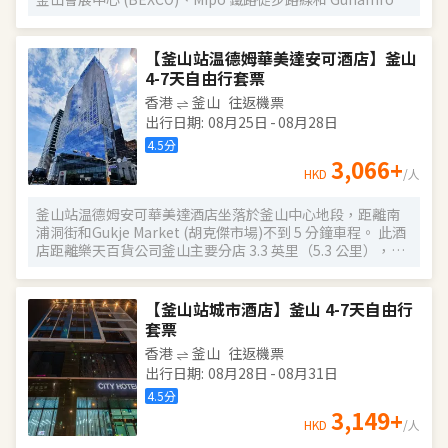
景點。從酒店信步可至附近的眾多優質餐廳、夜生活場所、
購物和當地音樂場所。酒店現代會議空間配備先進的視聽技
術設備，是您舉辦各種商務活動的理想選擇。品嚐美食佳
【釜山站温德姆華美達安可酒店】釜山
餚，悅享舌尖美味；或到設施齊全的健身中心愜意揮汗，暢
4-7天自由行套票
享健康體驗。現代酒店客房配備旅行常用物品、豪華傢俱、
香港
釜山
往返機票
現代辦公桌、免費 Wi-Fi 和迷人的海洋或天際線景觀，供您愜
出行日期
:
08月25日
-
08月28日
意放鬆身心。釜山萬楓酒店是位於活力海濱都市的一灣休閒
港灣，是您探索韓國風情的理想大本營。
4.5
分
3,066
+
HKD
/人
釜山站温德姆安可華美達酒店坐落於釜山中心地段，距離南
浦洞街和Gukje Market (胡克傑市場)不到 5 分鐘車程。 此酒
店距離樂天百貨公司釜山主要分店 3.3 英里（5.3 公里），距
離廣安裏海水浴場 5.7 英里（9.1 公里）。 您可充分利用健身
中心等度假設施，此外還有免費 WiFi和禮賓服務等。此酒店
的其他特色包括宴會廳和自動售貨機。 您可以到服務釜山站
【釜山站城市酒店】釜山 4-7天自由行
温德姆安可華美達酒店住客的aLive享用美餐；也可以去雜貨
套票
店/便利店逛逛。每天 7:00 至 10:00 提供收費的自助式早餐。
香港
釜山
往返機票
特色服務/設施包括商務中心、乾洗/洗衣服務和24 小時前台
出行日期
:
08月28日
-
08月31日
服務。酒店提供免費自助停車。 有 446 間客房提供冰箱和液
晶電視；您定能在旅途中找到家的舒適。提供免費無線網
4.5
分
絡，方便您與朋友保持聯繫；有線頻道可滿足您的娛樂需
3,149
+
HKD
/人
求。配備淋浴設施的私人浴室提供坐浴桶和吹風機。便利設