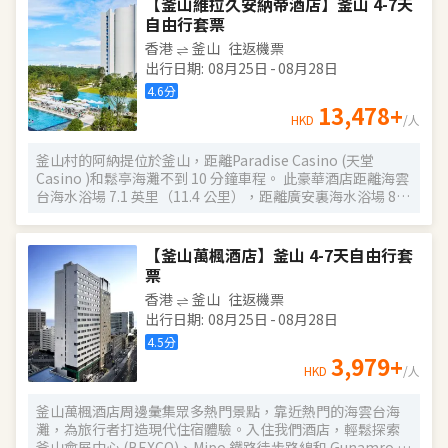
【釜山維拉久安納帝酒店】釜山 4-7天
費 WiFi、禮賓服務和酒店內購物。 酒店設有 4 間餐廳，您可
自由行套票
以選擇到La Seine簡單吃一點，也可以待在房間裏，享受 24
香港
釜山
往返機票
小時送餐服務。此外咖啡館還供應美味點心。這裏有 2 間酒
出行日期
:
08月25日
-
08月28日
吧/酒廊供您選擇，可以喝一杯，放鬆一下。每天 6:30 至
10:00 提供收費的自助式早餐。 特色服務/設施包括免費高速
4.6
分
有線上網、商務中心和大堂免費報紙。住客可付費乘坐24 小
13,478
+
HKD
/人
時往返機場班車和火車站接車服務。 有 650 間特色裝修的客
房提供冰箱和迷你吧；您定能在旅途中找到家的舒適。您的
釜山村的阿納提位於釜山，距離Paradise Casino (天堂
卧床備有羽絨被和高檔床上用品。免費提供有線和無線上
Casino )和鬆亭海灘不到 10 分鐘車程。 此豪華酒店距離海雲
網，此外，43 英寸液晶電視提供有線頻道，可滿足您的娛樂
台海水浴場 7.1 英里（11.4 公里），距離廣安裏海水浴場 8.9
需求。配備淋浴/盆浴組合的私人浴室提供浸泡浴缸和坐浴
英里（14.3 公里）。 不要錯過室內游泳池和季節性開放的室
桶。
外游泳池等眾多度假設施。此酒店還提供免費 WiFi和禮賓服
務。 酒店設有 5 間餐廳，您可以去LeBlanc簡單吃一點；也
【釜山萬楓酒店】釜山 4-7天自由行套
可以待在房間裏，享受 24 小時送餐服務。 自助式早餐（收
票
費）工作日和週末供應時間為：08:00 至 13:30。 特色服務/
香港
釜山
往返機票
設施包括乾洗/洗衣服務、24 小時前台服務和行李寄存。酒店
出行日期
:
08月25日
-
08月28日
提供免費自助停車。 有 114 間空調客房提供平板電腦和迷你
吧；您定能在旅途中找到家的舒適。您的卧床備有羽絨被和
4.5
分
高檔床上用品。客房設有私人陽台。提供免費無線網絡，方
3,979
+
HKD
/人
便您與朋友保持聯繫。配備獨立的浴缸和淋浴的私人浴室提
供洗護用品和吹風機。
釜山萬楓酒店周邊彙集眾多熱門景點，靠近熱門的海雲台海
灘，為旅行者打造現代住宿體驗。入住我們酒店，輕鬆探索
釜山會展中心 (BEXCO)、Mipo 鐵路徒步路線和 Gunamro 等