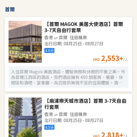
首爾
【首爾 MAGOK 美居大使酒店】首爾
3-7天自由行套票
香港
首爾
往返機票
出行日期
:
08月25日
-
08月27日
4.6
分
2,553
+
HKD
/人
入住首爾 Magok 美居酒店，體驗商務和休閒的平衡之美。作
為首爾江西區的酒店，我們酒店擁有 400 間客房、餐廳、休
閒區和酒吧、宴會廳，為您提供無微不至的住宿體驗。酒店
設施還包括一個自然光線充足的室內游泳池和健身中心。酒
店位於首爾的高端商務中心，與 COEX Magok 位於同一棟大
樓，地理位置得天獨厚，非常適合商務出行。此外，交通非
【麻浦樂天城市酒店】首爾 3-7天自由
常便利，可輕鬆前往機場、交通路線以及文化景點（如附近
行套票
的植物園）。
香港
首爾
往返機票
出行日期
:
08月25日
-
08月27日
4.5
分
2,818
+
HKD
/人