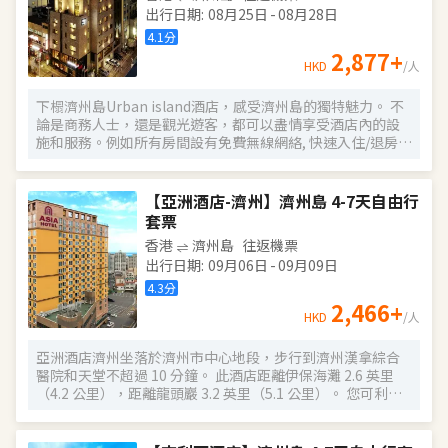
出行日期
:
08月25日
-
08月28日
4.1
分
2,877
+
HKD
/人
下榻濟州島Urban island酒店，感受濟州島的獨特魅力。 不
論是商務人士，還是觀光遊客，都可以盡情享受酒店內的設
施和服務。例如所有房間設有免費無線網絡, 快速入住/退房登
記, 行李存放服務, 無線網絡(公共區域)等都已為您準備就緒。
部分客房內設有平板電視, 清潔工具, 衣架, 電熱毯。 城市鄉村
酒店地理位置便捷，內部裝飾令人倍感舒適，是遊覽濟州島
【亞洲酒店-濟州】濟州島 4-7天自由行
時的理想住宿選擇。
套票
香港
濟州島
往返機票
出行日期
:
09月06日
-
09月09日
4.3
分
2,466
+
HKD
/人
亞洲酒店濟州坐落於濟州市中心地段，步行到濟州漢拿綜合
醫院和天堂不超過 10 分鐘。 此酒店距離伊保海灘 2.6 英里
（4.2 公里），距離龍頭巖 3.2 英里（5.1 公里）。 您可利用
免費 WiFi和禮賓服務等便利服務和設施。 每天 6:00 至 10:00
提供收費的自助式早餐。 特色服務/設施包括24 小時前台服
務和行李寄存。酒店提供免費代客停車。 有 283 間空調客房