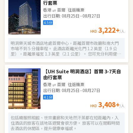
務。此外咖啡館還供應美味點心。每天 7:00 至 10:00 提供收
行套票
費的自助式早餐。 特色服務/設施包括免費高速有線上網、商
香港
首爾
往返機票
務中心和24 小時前台服務。計劃在首爾舉辦活動？這家酒店
出行日期
:
08月25日
-
08月27日
擁有 56 平方米（603 平方英尺）的空間，包括會議中心和6
間會議室。酒店提供停車設施（車位有限）。 有 250 間客房
4.5
分
提供冰箱和LED 電視；您定能在旅途中找到家的舒適。提供
3,222
+
HKD
/人
免費有線和無線上網，方便您與朋友保持聯繫；另提供有線
頻道，可滿足您的娛樂需求。浴室提供淋浴/盆浴組合、坐浴
明洞樂天城市酒店地處首爾中心，距離首爾市政廳和南大門
桶和吹風機。便利設施包括電話，以及保險箱和書桌。
市場不到 5 分鐘車程。 此酒店距離光化門 1.2 英里（1.9 公
里），距離景福宮 1.3 英里（2.1 公里）。 您可充分利用健身
俱樂部等度假設施，此外還有免費 WiFi和禮賓服務等。 您可
以去酒店的C'cafe餐廳享用午餐，或者去咖啡館吃些點心。
每天 6:30 至 10:00 提供收費的自助式早餐。 特色服務/設施包
【UH Suite 明洞酒店】首爾 3-7天自
括免費高速有線上網、24 小時商務中心和24 小時前台服務。
由行套票
這家酒店擁有 2 間會議室，可用來舉辦活動。酒店提供收費
香港
首爾
往返機票
自助停車。 有 435 間客房提供冰箱和LED 電視；您定能在旅
出行日期
:
08月25日
-
08月27日
途中找到家的舒適。提供免費有線和無線上網，方便您與朋
友保持聯繫；另提供有線頻道，可滿足您的娛樂需求。浴室
4.1
分
提供坐浴桶和吹風機。便利設施包括電話，以及保險箱和書
3,408
+
HKD
/人
桌。
包括韓服照相館、世宗畫廊和天地然汗蒸都在短距離內，入
住酒店的旅客在該地區遊覽會很方便。 旅客可以在閒暇時間
去酒店的休閒區，提升健康幸福感。