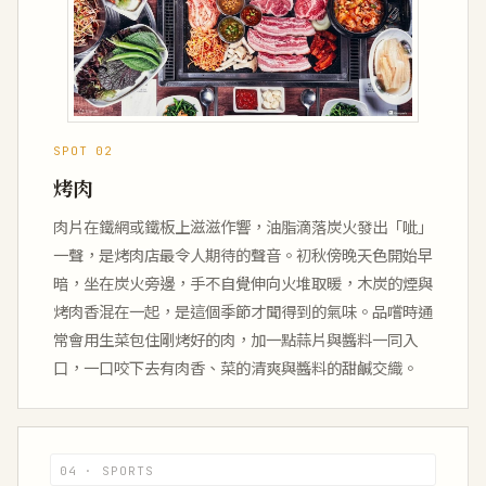
SPOT 02
烤肉
肉片在鐵網或鐵板上滋滋作響，油脂滴落炭火發出「呲」
一聲，是烤肉店最令人期待的聲音。初秋傍晚天色開始早
暗，坐在炭火旁邊，手不自覺伸向火堆取暖，木炭的煙與
烤肉香混在一起，是這個季節才聞得到的氣味。品嚐時通
常會用生菜包住剛烤好的肉，加一點蒜片與醬料一同入
口，一口咬下去有肉香、菜的清爽與醬料的甜鹹交織。
04 · SPORTS