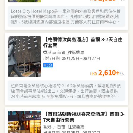
Lotte City Hotel Mapo是一家為國內外商務客戶和居住在首
爾的遊客提供的優質商務酒店。 孔德站2號出口機場鐵路,地
鐵5、6號線與酒店內部通道相連,方便客人前往首爾市中心和
旅遊景點。 特別是,距離金融、商務中心地區汝矣島和首爾站
不到10分鐘車程,乘坐地鐵15分鐘即可到達熱鬧的弘大地區、
新村、明洞。 Lotte City Hotel Mapo酒店為客人提供舒適的
【格蘭德汝矣島酒店】首爾 3-7天自由
客房、現代化的餐廳Naru、自然採光的室內游泳池、商務會
行套票
議室和健身中心等設施,提供與眾不同的服務,為客人提供舒適
香港
首爾
往返機票
的放鬆和成功的商務環境。
出行日期
:
08月25日
-
08月27日
4.5
分
2,610
+
HKD
/人
位於首爾汝矣島核心地段的 GLAD汝矣島酒店，緊鄰地鐵9號
線 國會議事堂站4號出口，交通便捷、出行無憂。酒店提供
24小時前台服務 及 全館免費Wi-Fi，讓您盡享舒適便捷的入
住體驗。 所有客房均配備 寬敞的休息區、42英寸LED有線/衞
星電視、辦公書桌 及配有高端洗浴用品的 私人浴室，無論是
商務出行還是休閒旅遊，都能滿足您的多樣需求。 清晨可在
【首爾站朝昕福朋喜來登酒店】首爾 3-
一樓餐廳享用豐盛的 自助早餐（供應時間：06:30～
7天自由行套票
09:30），開啟活力滿滿的一天。傍晚時分，不妨前往本店特
香港
首爾
往返機票
色酒吧 Black Bar，品嚐精選 單一麥芽威士忌，或在14層的
出行日期
:
08月25日
-
08月27日