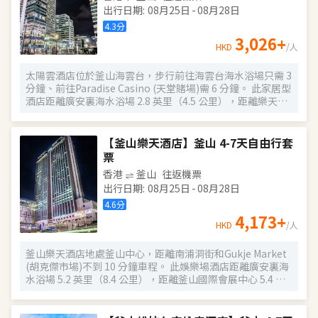
在優雅的環境中盡情享用。 西大門新羅舒泰酒店 (首爾站)，
出行日期
:
08月25日
-
08月28日
環境舒適，地理位置優越，吸引了眾多來此遊覽觀光的商旅
4.3
分
人士，是您在首爾留宿的理想之選。
3,026
+
HKD
/人
太陽雲酒店位於釜山海雲台，步行前往海雲台海水浴場只需 3
分鐘、前往Paradise Casino (天堂賭場)需 6 分鐘。 此家居型
酒店距離廣安裏海水浴場 2.8 英里（4.5 公里），距離樂天百
貨公司釜山主要分店 7.5 英里（12 公里）。 您可充分利用健
身中心和季節性開放的室外游泳池等度假設施。此酒店還提
供免費 WiFi、遊樂廳/遊戲室和現場救生員。 在太陽雲酒店，
【釜山樂天酒店】釜山 4-7天自由行套
您可以去餐廳享用美餐。每天 7:00 至 10:00 提供收費的自助
票
式早餐。 特色服務/設施包括24 小時前台服務、多語言服務
香港
釜山
往返機票
和行李寄存。酒店提供免費自助停車。 有 91 間客房提供冰箱
出行日期
:
08月25日
-
08月28日
和液晶電視；您定能在旅途中找到家的舒適。提供免費無線
網絡，方便您與朋友保持聯繫；衞星頻道可滿足您的娛樂需
4.6
分
求。浴室提供淋浴設施、免費洗浴用品和坐浴桶。便利設施
4,173
+
HKD
/人
包括迷你吧和電熱水壺；而且每天提供客房服務。
釜山樂天酒店地處釜山中心，距離南浦洞街和Gukje Market
(胡克傑市場)不到 10 分鐘車程。 此娛樂場酒店距離廣安裏海
水浴場 5.2 英里（8.4 公里），距離釜山國際會展中心 5.4 英
里（8.7 公里）。 到全方位服務的 SPA 放鬆一下；在這裏，
您可以享受按摩。去娛樂場瀟灑一晚之前，2 個熱水浴缸是您
放鬆身心、恢復精神的理想選擇。此酒店的其他設施包括免