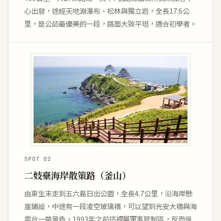
心出發，途經天地淵瀑布、松林與獨立岩，全長17.6公
里，是公認最優美的一段，路面大致平坦，適合初學者。
SPOT 02
二妓臺海岸散策路（釜山）
由東生末走到五六島日出公園，全長4.7公里，沿海岸懸
崖鋪設，中途有一段凌空玻璃橋，可以望到光安大橋與海
雲台一帶景色。1993年之前這裡屬軍事管制區，反而保