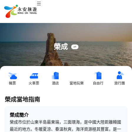
榮成
機票
火車票
酒店
當地玩樂
自由行
旅行團
榮成當地指南
榮成簡介
榮成市位於山東半島最東端，三面環海，是中國大陸距離韓國
最近的地方。冬暖夏涼、春溫秋爽，海洋資源極其豐富，是一