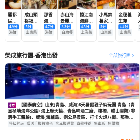
麗都
成山頭
那香
赤山海
憶江南
小馬鈴
金穗養
民俗
裕福祥
海香
景麗呈
海鮮餐
薯家常
生苑
4.9
分
5
分
4.7
分
3.3
分
4.5
分
5
分
4.4
分
村(榮
漁家樂
海漁
酒店
廳
菜館
海鮮
山東菜
海鮮
自助餐
上海菜
山東菜
山東菜
成店)
港
榮成旅行團-香港出發
全部旅行團
【國泰航空】山東(青島、威海)6天暑假親子純玩團 青島（青
島極地海洋公園+海上摩天輪、青島啤酒二廠、棧橋、嶗山書院+非
遺手工體驗)、威海(海驢島、劉公島景區、打卡火炬八街、那香海
鑽石沙灘）
升級純玩
贈送手機數據卡
含耳機導覽
直航往返
無車販
無購物