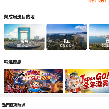
7,699+
HKD
榮成周邊目的地
威海
乳山
距離50公里
距離87公里
距離
精選優惠
熱門亞洲旅遊