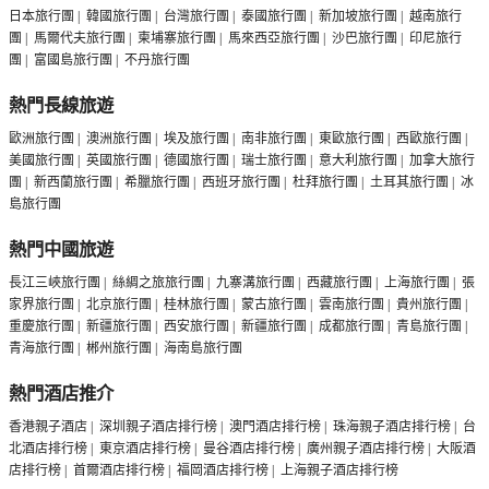
日本旅行團
|
韓國旅行團
|
台灣旅行團
|
泰國旅行團
|
新加坡旅行團
|
越南旅行
團
|
馬爾代夫旅行團
|
柬埔寨旅行團
|
馬來西亞旅行團
|
沙巴旅行團
|
印尼旅行
團
|
富國島旅行團
|
不丹旅行團
熱門長線旅遊
歐洲旅行團
|
澳洲旅行團
|
埃及旅行團
|
南非旅行團
|
東歐旅行團
|
西歐旅行團
|
美國旅行團
|
英國旅行團
|
德國旅行團
|
瑞士旅行團
|
意大利旅行團
|
加拿大旅行
團
|
新西蘭旅行團
|
希臘旅行團
|
西班牙旅行團
|
杜拜旅行團
|
土耳其旅行團
|
冰
島旅行團
熱門中國旅遊
長江三峽旅行團
|
絲綢之旅旅行團
|
九寨溝旅行團
|
西藏旅行團
|
上海旅行團
|
張
家界旅行團
|
北京旅行團
|
桂林旅行團
|
蒙古旅行團
|
雲南旅行團
|
貴州旅行團
|
重慶旅行團
|
新疆旅行團
|
西安旅行團
|
新疆旅行團
|
成都旅行團
|
青島旅行團
|
青海旅行團
|
郴州旅行團
|
海南島旅行團
熱門酒店推介
香港親子酒店
|
深圳親子酒店排行榜
|
澳門酒店排行榜
|
珠海親子酒店排行榜
|
台
北酒店排行榜
|
東京酒店排行榜
|
曼谷酒店排行榜
|
廣州親子酒店排行榜
|
大阪酒
店排行榜
|
首爾酒店排行榜
|
福岡酒店排行榜
|
上海親子酒店排行榜