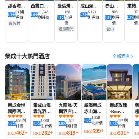
那香海國
西霞口神
愛倫灣海
成山頭風
赤山風
東楮
際旅遊度
91 則
鵰山野生
11,346
洋牧場
168
景名勝區
6,121
景區
905
風景
37
4.3
分
4.6
分
4.5
分
評價
則評價
4.1
分
則評
則評價
4.3
分
則評
4.2
分
則
假區
動物園
價
價
價
度假村
遊船觀光
登山
遊船觀光
夜景
榮成十大熱門酒店
全部酒店
榮成金悅
榮成山海
九龍晟·天
威海榮成
榮成玫瑰
國際酒店
雲光酒店
鵝酒店(榮
赤山海景
·Rose
(榮成站
(體育中心
成海濱公
麗呈酒店
1,250
Holiday度
4.6
分
866 則
1,008
1,524
427 則
則評價
4.6
分
4.5
分
4.8
分
4.7
分
4.
店)
櫻花湖店)
園九龍城
假酒店(大
評價
則評價
則評價
評價
購物廣場
599+
潤發店)
HKD
462+
282+
819+
531+
HKD
HKD
HKD
HKD
H
店)