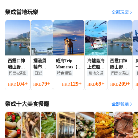
榮成當地玩樂
全部玩樂
西霞口神
擱淺貨
威海Trip
海驢島海
西霞口神
鵰山野生
輪布魯
Moments【婚
上遊船票
鵰山野生
動物園門
維斯號
紗寫真/婚禮
小童票
動物園門
門票&演出
日遊
特色體驗
當地交通
門票&演出
票小童票
+那香海
跟拍航拍親子
票成人票
104+
79+
129+
69+
209+
HKD
HKD
HKD
HKD
HKD
（120cm
+貓頭山
情侶家庭商業
含-140cm
+火炬八
攝影攝像底片
不含）
街等8大
全送】
榮成十大美食餐廳
網紅景
全部餐廳
點一日
遊