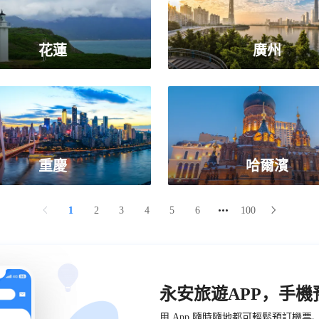
花蓮
廣州
重慶
哈爾濱
1
2
3
4
5
6
100
永安旅遊APP，手
用 App 隨時隨地都可輕鬆預訂機