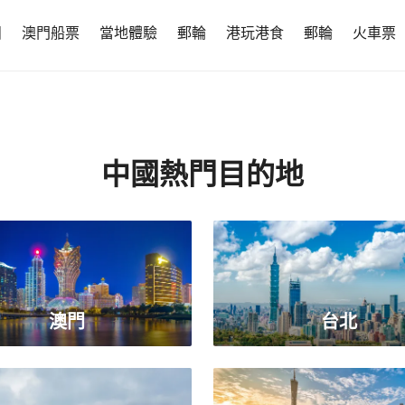
團
澳門船票
當地體驗
郵輪
港玩港食
郵輪
火車票
中國熱門目的地
澳門
台北