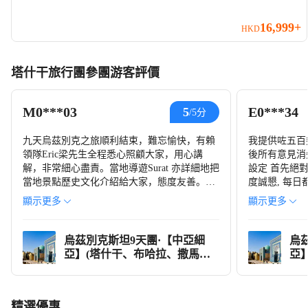
16,999+
HKD
塔什干旅行團參團游客評價
M0***03
E0***34
5
/5分
九天烏茲別克之旅順利結束，難忘愉快，有賴
我提供咗五百
領隊Eric梁先生全程悉心照顧大家，用心講
後所有意見消
解，非常細心盡責。當地導遊Surat 亦詳細地把
設定 首先絕對要讚領隊Adain 嘅專業，服務態
當地景點歷史文化介紹給大家，態度友善。永
度誠懇, 每
安安排的餐飲及住宿的酒店也不錯，旅遊車也
嘅remind
顯示更多
顯示更多
很舒適，司機服務態度可嘉，駕駛安全，值得
大家更加容易
推薦。
較多長者, 佢會
照顧. 第二晚
烏茲別克斯坦9天團·【中亞細
烏
臨危不亂, 一
亞】(塔什干、布哈拉、撒馬爾
亞
絕對係一個好
罕)
罕)
Jamshid 亦絕對值得稱讚一位有魄力的年輕人,
佢去對每一景
精選優惠
史文化, 我哋