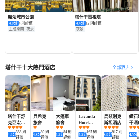
魔法城市公園
塔什干電視塔
4.8
分
4 則評價
4.4
分
12 則評價
主題樂園
夜景
夜景
塔什干十大熱門酒店
全部酒店
塔什干舒
貝希克
大篷車
Lavanda
烏茲別克
鑽石
克亞宏酒
旅舍
旅舍
Hotel
斯坦酒店
干酒
店
Tashkent
388 則
89 則
84 則
165 則
917 則
4.5
分
4.8
分
4.5
分
4.5
分
3.9
分
4.5
分
評價
評價
評價
評價
評價