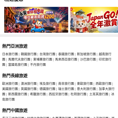
代烏茲別克人
大家. 用車
定. 住宿方面酒店質素良好，唯有啲小問題例
如浴室門口不
將意見反映給酒店
以靠近市中心
間可以走走就
的早餐. 行程
熱門亞洲旅遊
卻例如獨立廣
們根本不能夠
日本旅行團
|
韓國旅行團
|
台灣旅行團
|
泰國旅行團
|
新加坡旅行團
|
越南旅行
度，我哋重獨
團
|
馬爾代夫旅行團
|
柬埔寨旅行團
|
馬來西亞旅行團
|
沙巴旅行團
|
印尼旅行
餐廳, 而且
團
|
富國島旅行團
|
不丹旅行團
辛苦的一天.
觀光, 俾我
熱門長線旅遊
最後再感謝團
歐洲旅行團
|
澳洲旅行團
|
埃及旅行團
|
南非旅行團
|
東歐旅行團
|
西歐旅行團
|
美國旅行團
|
英國旅行團
|
德國旅行團
|
瑞士旅行團
|
意大利旅行團
|
加拿大旅行
團
|
新西蘭旅行團
|
希臘旅行團
|
西班牙旅行團
|
杜拜旅行團
|
土耳其旅行團
|
冰
島旅行團
熱門中國旅遊