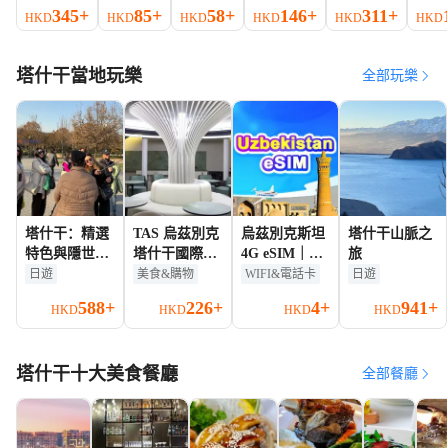
345+
85+
58+
146+
311+
HKD
HKD
HKD
HKD
HKD
HKD
塔什干當地玩樂
全部玩樂
塔什干：精選
TAS 烏茲別克
烏茲別克斯坦
塔什干山脈之
特色與隱世景
塔什干國際機
4G eSIM｜流
旅
點小型旅行團
場貴賓室 轉機
量包｜3-30天
日遊
美食&購物
WIFI&電話卡
日遊
貴賓廳 T2航
｜24小時計費
588+
226+
4+
941+
HKD
HKD
HKD
HKD
站樓餐飲 休息
｜QR code
塔什干十大美食餐廳
全部餐廳