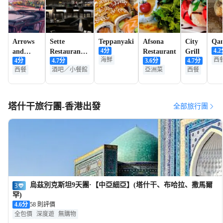
Arrows
Sette
Teppanyaki
Afsona
City
Qan
4
分
4.2
and
Restaurant
Restaurant
Grill
海鮮
西
4
分
4.7
分
3.6
分
4.7
分
Sparrows
& Bar
西餐
酒吧／小餐館
亞洲菜
西餐
Cafe UZ
塔什干旅行團-香港出發
全部旅行團
烏茲別克斯坦9天團·【中亞細亞】(塔什干、布哈拉、撒馬爾
罕)
4.6
分
58 則評價
全包價
深度遊
無購物