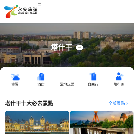
塔什干
機票
酒店
當地玩樂
自由行
旅行團
塔什干十大必去景點
全部景點