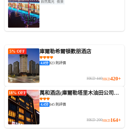
自然風光
夜景
庫爾勒希爾頓歡朋酒店
5% OFF
4.8
分
823 則評價
420+
HKD 440
HKD
萬和酒店(庫爾勒塔里木油田公司孔
18% OFF
雀河店)
4.4
分
645 則評價
164+
HKD 200
HKD