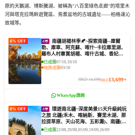
原的天鵝湖、博斯騰湖、被稱為“八百里綠色走廊”的塔里木
河與塔克拉瑪幹遊覽區、焉耆盆地的古城遺址——柏格達沁
故城等。
南疆胡楊林季🍂~探索南疆─庫爾
6% OFF
勒、庫車、阿克蘇、喀什~卡拉庫里湖、
羅布人村寨賞胡楊、喀什古城、香妃
墓、紅海胡楊林公園、中國最大的清真
已成團
07/10,10/10
寺～艾提尕爾清真寺、庫車～溫宿大峽
快將成團
03/10
谷南疆金秋胡楊林8天深度風光之旅
13,699+
HKD 14,699
HKD
WhatsApp諮詢
環遊南北疆~深度美景15天升級純玩
8% OFF
之旅 北疆(禾木、喀納斯、賽里木湖、那
拉提草原、天山花海、五彩灘)、南疆(溫
宿大峽谷、紅海胡楊林公園、艾提尕爾
已成團
22/08,29/08,05/09,19/09,26/09
清真寺、喀什古城、卡拉庫里湖、盤龍