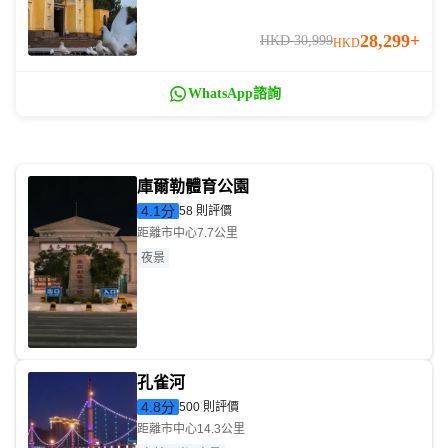
古道)
28,299+
HKD 30,999
HKD
WhatsApp諮詢
庫爾勒體育公園
4.1
分
58 則評價
距離市中心7.7公里
夜景
孔雀河
4.8
分
500 則評價
距離市中心14.3公里