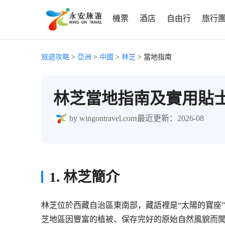
機票
酒店
自由行
旅行
旅遊攻略
>
亞洲
>
中國
>
林芝
> 當地指南
林芝當地指南及實用貼
by wingontravel.com
最近更新：2026-08
1. 林芝簡介
林芝位於西藏自治區東南部，藏語裡是“太陽的寶座
芝地區因豐富的植被、保存完好的原始自然風貌而