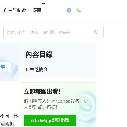
自主訂制遊
優惠
內容目錄
分享
1. 林芝簡介
立即報團出發！
假期唔等人！WhatsApp報名，專
人即刻幫你搞掂！
區不同，林
WhatsApp即刻出發
河流兩側