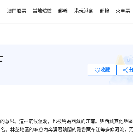
團
澳門船票
當地體驗
郵輪
港玩港食
郵輪
火車票
士
收藏
”的意思。這裡氣候濕潤，也被稱為西藏的江南。與西藏其他地
聞名。林芝地區的峽谷內奔湧著曠闊的雅魯藏布江等多條河流，