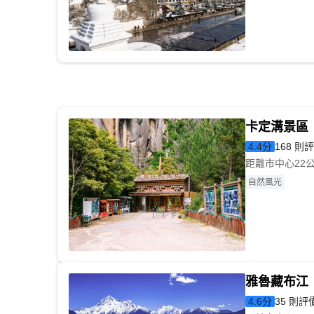
卡定溝景區
4.4
分
168 則
距離市中心22
自然風光
雅魯藏布江
4.6
分
35 則評