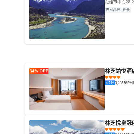
距離市中心28.
自然風光
夜景
林芝鉑悅酒店
34% OFF
4.7
分
3,293 則評
林芝悅皇冠