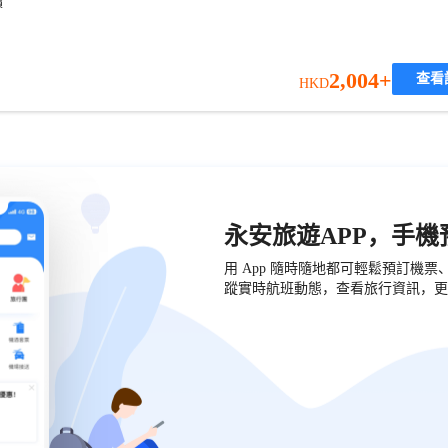
價
2,004+
查看
HKD
永安旅遊APP，手
用 App 隨時隨地都可輕鬆預訂機
蹤實時航班動態，查看旅行資訊，更