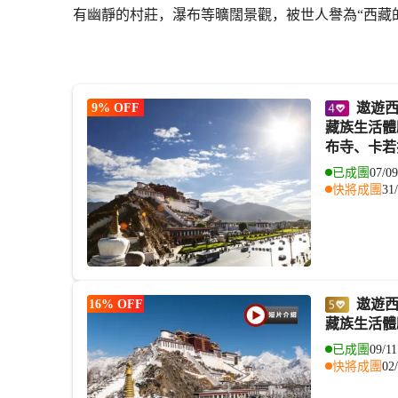
有幽靜的村莊，瀑布等曠闊景觀，被世人譽為“西藏
遨遊西藏精彩之旅9天團 西藏、前藏(拉薩、布達拉宮、大昭寺、羅布林卡、
9% OFF
藏族生活體
布寺、卡若
已成團
07/09
快將成團
31
遨遊西藏精彩之旅9天團 西藏、前藏(拉薩、布達拉宮、大昭寺、羅布林卡、
16% OFF
藏族生活體
已成團
09/11
快將成團
02/