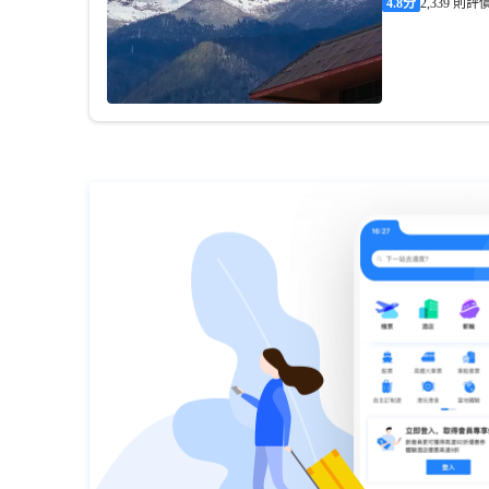
4.8
分
2,339 則評