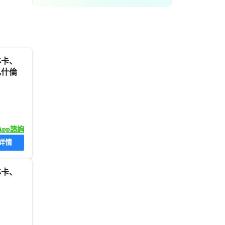
扎什倫
sApp諮詢
詳情