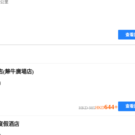
2公里
查看
(犛牛廣場店)
價
644+
查看
HKD
HKD 985
度假酒店