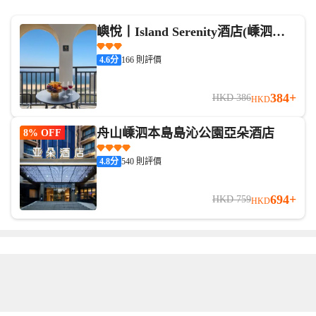
嶼悅丨Island Serenity酒店(嵊泗南
長塗沙灘店)
4.6
分
166 則評價
384+
HKD 386
HKD
舟山嵊泗本島島沁公園亞朵酒店
8% OFF
4.8
分
540 則評價
694+
HKD 759
HKD