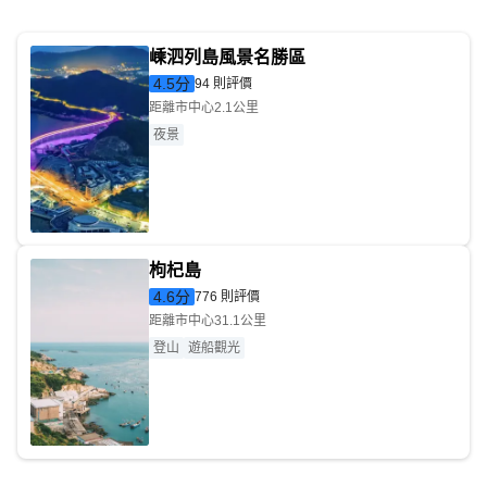
嵊泗列島風景名勝區
4.5
分
94 則評價
距離市中心2.1公里
夜景
枸杞島
4.6
分
776 則評價
距離市中心31.1公里
登山
遊船觀光