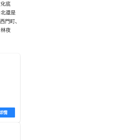
文化底
台北還是
的西門町、
士林夜
詳情