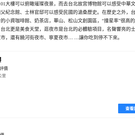
101大樓可以俯瞰璀璨夜景，而去台北故宮博物館可以感受中華
國父紀念館、士林官邸可以感受民國的滄桑歷史。在歷史之外，
的小資咖啡館、奶茶店，華山、松山文創園區，“撞星率”很高
，台北更是美食天堂，逛夜市是台北的必體驗項目，名聲響亮的
市，還有饒河街夜市、寧夏夜市… …讓你吃到停不下來。
樓
則評價
公里
查看