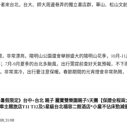
好者來台北，台大、師大周邊巷弄的獨立書店群，華山、松山文
開，非常漂亮，陽明山公園還會舉辦盛大的陽明山花季，10月-1
；7月-9月夏季的台北多颱風，出行需提前查好天氣預報，不下
連綿，非常濕冷，出行要注意保暖。春節期間的元宵燈會非常熱鬧
車主題旅店T11 T12及5星級台北福容二館酒店*小童不佔床勁減
/08,31/08