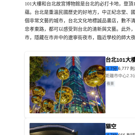
101大樓和台北故宮博物館是台北的必打卡地，登頂
蘊。台北是重溫民國歷史的好地方，中正紀念堂、
個非常文藝的城市，台北文化地標誠品書店，數不清
忠孝東路，都可以感受到台北的清新與文藝。此外
市，隱藏在市井中的遼寧街夜市，臨近學校的師大夜
台北101大
4.7
分
6,777 
距離市中心2.3
夜景
貓空
4.7
分