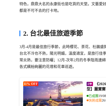
特色，鼎鼎大名的永康街也是吃貨的天堂。文藝愛
都是不可不去的打卡地。
2. 台北最佳旅遊季節
3月-4月是最佳旅行季節，此時櫻花、茶花、杜鵑盛
台北不冷也不熱，陽光明媚，溫度適宜，是旅行佳季
常炎熱，要注意防曬；12月-次年2月的冬季陰雨
各式繽紛絢麗的花燈和花車巡遊。
《2026暑假限定》台中+台北 親子 麗寶雙樂園親子5天團【保證全程兩大床房
11% OFF
型】麗寶賽
已成團
19/08
快將成團
26