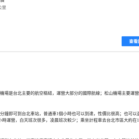
評價
公里
查看
機場是台北主要的航空樞紐，運營大部分的國際航線；松山機場主要運營
多分鐘即可到台北車站，普通車1個小時也可以到達，性價比很高；也可以
時運營，白天班次很多，凌晨班次較少；乘坐計程車去台北市區大約在1200