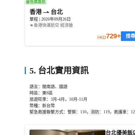
最低價直航
香港
台北
單程 | 2026年09月26日
香港快運航空
經濟艙
729+
搜
HKD
5. 台北實用資訊
語言：閩南語、國語
時區：東8區
旅遊旺季：3月-4月，10月-11月
幣種：新台幣
緊急救援聯繫方式：警察：110，消防：119，救護車：12
台北優美飯