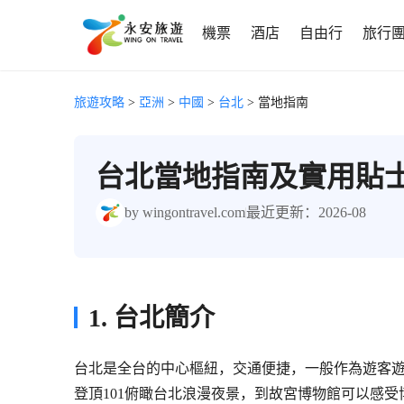
機票
酒店
自由行
旅行
旅遊攻略
>
亞洲
>
中國
>
台北
> 當地指南
台北當地指南及實用貼
by wingontravel.com
最近更新：2026-08
1. 台北簡介
台北是全台的中心樞紐，交通便捷，一般作為遊客遊
登頂101俯瞰台北浪漫夜景，到故宮博物館可以感