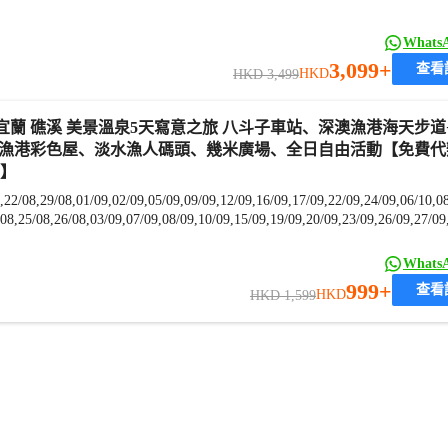
What
3,099+
查看
HKD
HKD 3,499
漁港彩色屋、淡水漁人碼頭、幾米廣場、全日自由活動【免費代
*】
What
999+
查看
HKD
HKD 1,599