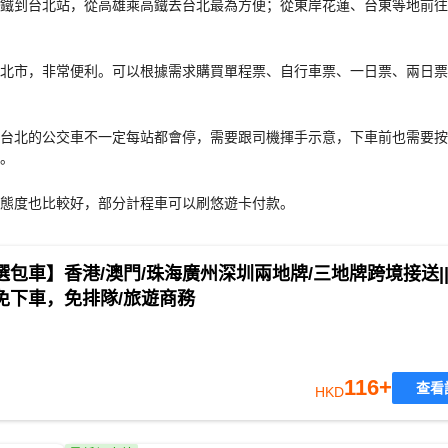
鐵到台北站，從高雄乘高鐵去台北最為方便；從東岸花蓮、台東等地前往
北市，非常便利。可以根據需求購買單程票、自行車票、一日票、兩日票
台北的公交車不一定每站都會停，需要跟司機揮手示意，下車前也需要按
。
態度也比較好，部分計程車可以刷悠遊卡付款。
包車】香港/澳門/珠海廣州深圳兩地牌/三地牌跨境接送|
免下車，免排隊/旅遊商務
116+
查看
HKD