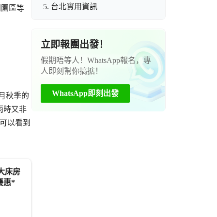
5. 台北實用資訊
創園區等
立即報團出發！
假期唔等人！WhatsApp報名，專
人即刻幫你搞掂！
WhatsApp即刻出發
1月秋季的
雨時又非
，可以看到
優惠*