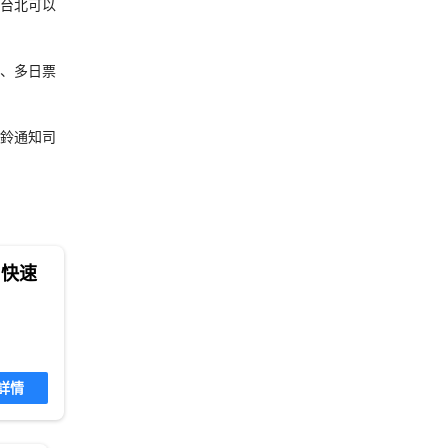
台北可以
、多日票
鈴通知司
|快速
詳情