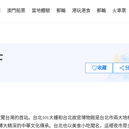
團
澳門船票
當地體驗
郵輪
港玩港食
郵輪
火車票
士
收藏
覽台灣的首站。台北101大樓和台北故宮博物館是台北市兩大地
受博大精深的中華文化傳承。台北也以美食小吃聞名，這裡夜市眾