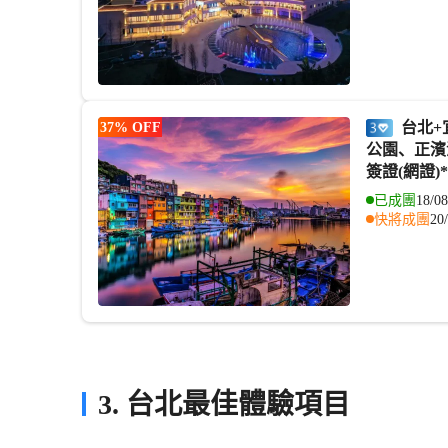
台北+宜蘭 礁溪 美景溫泉5天寫意之旅 八斗子車站、深澳漁港海天步道+潮境
37% OFF
公園、正濱
簽證(網證)
已成團
快將成團
3. 台北最佳體驗項目