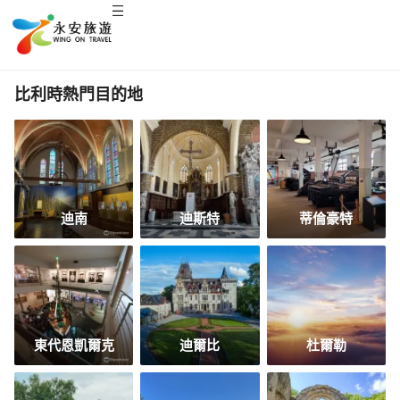
比利時熱門目的地
迪南
迪斯特
蒂倫豪特
東代恩凱爾克
迪爾比
杜爾勒