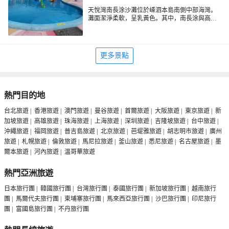
天悅灣南長涂沙灘位於嵊泗本島南側中部海灣。
灘面潔淨柔軟，呈乳黃色。其中，南長涂與高場
灣兩沙灘銜接處，拱立的崖石像是石門。灘岸較
為深幽，尤其是到了夕陽斜照的時候，碧海微微
泛著金光，非常富有詩畫意境，此景就是人們口
中的"長涂落日"。
更多景點
熱門目的地
台北旅遊
|
香港旅遊
|
澳門旅遊
|
曼谷旅遊
|
首爾旅遊
|
大阪旅遊
|
東京旅遊
|
新
加坡旅遊
|
高雄旅遊
|
珠海旅遊
|
上海旅遊
|
深圳旅遊
|
吉隆坡旅遊
|
台中旅遊
|
沖繩旅遊
|
福岡旅遊
|
普吉島旅遊
|
北京旅遊
|
芭堤雅旅遊
|
胡志明市旅遊
|
廣州
旅遊
|
札幌旅遊
|
倫敦旅遊
|
馬尼拉旅遊
|
釜山旅遊
|
悉尼旅遊
|
名古屋旅遊
|
墨
爾本旅遊
|
河內旅遊
|
温哥華旅遊
熱門亞洲旅遊
日本旅行團
|
韓國旅行團
|
台灣旅行團
|
泰國旅行團
|
新加坡旅行團
|
越南旅行
團
|
馬爾代夫旅行團
|
柬埔寨旅行團
|
馬來西亞旅行團
|
沙巴旅行團
|
印尼旅行
團
|
富國島旅行團
|
不丹旅行團