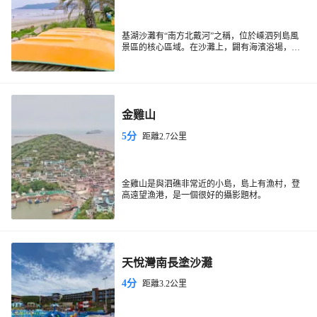
基湖沙灘有“南方北戴河”之稱，位於嵊泗列島風
景區的核心區域。在沙灘上，闢有海濱浴場，配
有衝浪、帆船、篝火晚會、摩托艇、沙灘排球、
自助燒烤等娛套設施。沙灘的沙石中有少量沙
蛤，小螃蟹等，晚上打著手電筒捉蟹是基湖沙灘
的又一大樂趣。
金雞山
5分
距離2.7公里
金雞山是與泗礁非常近的小島，島上有漁村，登
高遠望漁港，是一個很好的攝影題材。
島上可體驗漁村、漁港風情。每逢遇上休漁期或
颱風，港內會停滿漁船，可上船與船家交談，了
解原汁原味的漁民生活，參觀漁船各個部位。如
果你是個攝影愛好者，還可以用這艘漁船做背
景，拍出一組非常生動的漁家專題。
天悅灣南長塗沙灘
4分
距離3.2公里