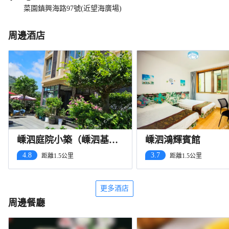
菜園鎮興海路97號(近望海廣場)
周邊酒店
嵊泗庭院小築（嵊泗基湖
嵊泗鴻輝賓館
沙灘店）
4.8
3.7
距離1.5公里
距離1.5公里
更多酒店
周邊餐廳