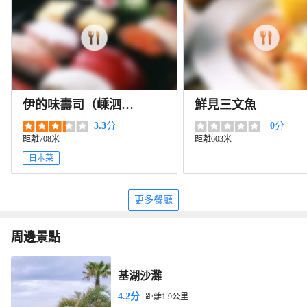
伊的味壽司（嵊泗
鮮見三文魚
店）
3.3
分
0
分
距離708米
距離603米
日本菜
更多餐廳
周邊景點
基湖沙灘
4.2分
距離1.9公里