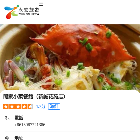
閤家小菜餐館（新誠花苑店）
4.7
分
海鮮
電話
+8613967221386
地址