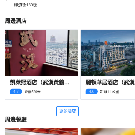
糧道街139號
周邊酒店
凱萊熙酒店（武漢黃鶴樓
麗頓華居酒店（武漢
曇華林店）
樓彭劉楊地鐵站店）
4.7
4.6
距離520米
距離1.1公里
更多酒店
周邊餐廳