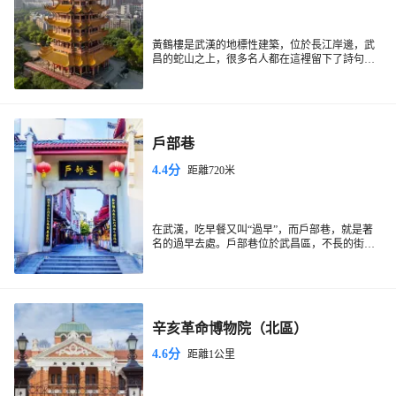
黃鶴樓是武漢的地標性建築，位於長江岸邊，武
昌的蛇山之上，很多名人都在這裡留下了詩句名
篇。黃鶴樓相傳建於三國年間，不過被毀多次，
如今看到的是1985重建的。登上黃鶴樓，可以看
到長江和武漢三鎮的壯觀景象。
戶部巷
4.4分
距離720米
在武漢，吃早餐又叫“過早”，而戶部巷，就是著
名的過早去處。戶部巷位於武昌區，不長的街
道，集中了幾十種傳統的武漢小吃，裡面有很多
老字號，比如蔡林記熱乾麵、多乎齋豆皮、今楚
湯包等，武漢經典的早餐比如糊湯粉、湯包、熱
乾麵等在這裡都可以吃到。
辛亥革命博物院（北區）
4.6分
距離1公里