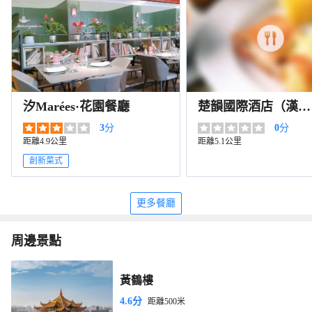
汐Marées·花園餐廳
楚韻國際酒店（漢口
江灘江漢路步行街
3
分
0
分
店）·宴會廳
距離4.9公里
距離5.1公里
創新菜式
更多餐廳
周邊景點
黃鶴樓
4.6分
距離500米