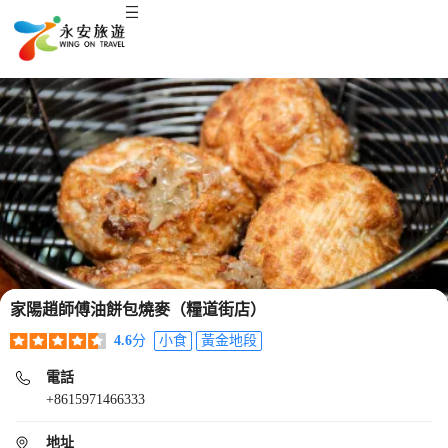
家陽趙師傅油餅包燒麥（糧道街店）
4.6
分
小食
黃金地段
電話
+8615971466333
地址