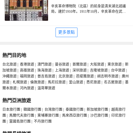
辛亥革命博物院（北區）的前身是清末湖北諮議
局，建於1910年。1911年10月，辛亥革命在武昌
打響第一槍，起義成功後，革命黨在此成立軍政
大樓主體建築為兩層磚木結構西式樓房。
府。紀念館的主體是一幢紅牆紅瓦的小樓，當地
館內現有兩個主題性的展覽。一是《辛亥革命博
人俗稱「紅樓」。
物院（北區）原貌復原展覽》，復原再現了都督
更多景點
府成立初期的場景。從展覽中，可以了解到軍政
另一個主要展覽是《辛亥革命武昌起義史蹟陳
府成立初期的政府組織結構。展覽中還有一面旗
列》，展覽透過文物、圖片和模型，展現了辛亥
幟，叫十八星旗，是武昌起義的軍旗。十八顆黃
革命武昌起義的歷史場景。在這裡，還可以觀賞
《辛亥革命武昌起義史蹟陳列》中還有一張女性
星，是代表山海關內十八個省份的炎黃子孫。
到與武昌起義相關的人物群像。
照片，照片上的人物叫張竹君，是上海紅十字會
會長，在武昌起義期間，她組織了一支民間醫療
熱門目的地
隊，並將革命黨人黃興化裝成紅十字會的醫生，
台北旅遊
|
香港旅遊
|
澳門旅遊
|
曼谷旅遊
|
首爾旅遊
|
大阪旅遊
|
東京旅遊
|
新
隨船帶到武漢。
加坡旅遊
|
高雄旅遊
|
珠海旅遊
|
上海旅遊
|
深圳旅遊
|
吉隆坡旅遊
|
台中旅遊
|
沖繩旅遊
|
福岡旅遊
|
普吉島旅遊
|
北京旅遊
|
芭堤雅旅遊
|
胡志明市旅遊
|
廣州
旅遊
|
札幌旅遊
|
倫敦旅遊
|
馬尼拉旅遊
|
釜山旅遊
|
悉尼旅遊
|
名古屋旅遊
|
墨
爾本旅遊
|
河內旅遊
|
温哥華旅遊
熱門亞洲旅遊
日本旅行團
|
韓國旅行團
|
台灣旅行團
|
泰國旅行團
|
新加坡旅行團
|
越南旅行
團
|
馬爾代夫旅行團
|
柬埔寨旅行團
|
馬來西亞旅行團
|
沙巴旅行團
|
印尼旅行
團
|
富國島旅行團
|
不丹旅行團