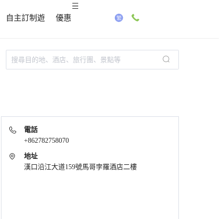
自主訂制遊
優惠
電話
+862782758070
地址
漢口沿江大道159號馬哥孛羅酒店二樓