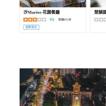
汐Marées·花園餐廳
楚韻
路步
3
分
距離831米
創新菜式