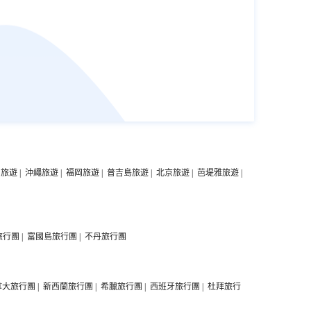
中旅遊
|
沖繩旅遊
|
福岡旅遊
|
普吉島旅遊
|
北京旅遊
|
芭堤雅旅遊
|
旅行團
|
富國島旅行團
|
不丹旅行團
拿大旅行團
|
新西蘭旅行團
|
希臘旅行團
|
西班牙旅行團
|
杜拜旅行