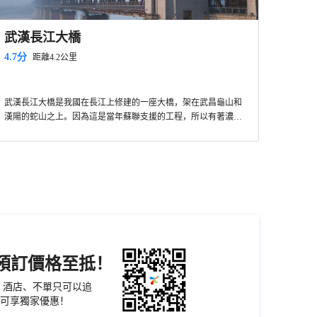
武漢長江大橋
4.7分
距離4.2公里
武漢長江大橋是我國在長江上修建的一座大橋，架在武昌龜山和
漢陽的蛇山之上。因為這是當年蘇聯支援的工程，所以有著濃郁
的俄羅斯風格，厚實而又壯美。如果你有興趣的話，可以從黃鶴
樓附近，或者是龜山公園南門附近的引橋走過江，全程需要1小時
左右，或者從橋頭堡直接坐電梯上去，再走過橋。在橋面領略武
漢三鎮的別樣風光。
機預訂價格至抵！
票、酒店、不單只可以追
可享獨家優惠！