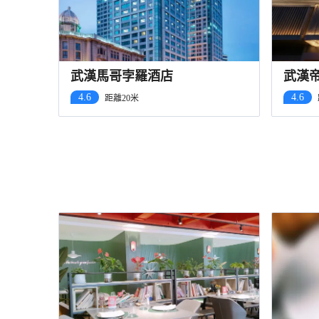
武漢馬哥孛羅酒店
武漢
漢口
4.6
4.6
距離20米