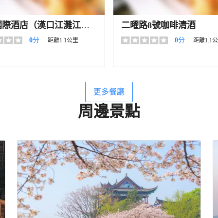
國際酒店（漢口江灘江漢
二曜路8號咖啡清酒
行街店）·宴會廳
0
分
0
分
距離1.1公里
距離1.1
更多餐廳
周邊景點