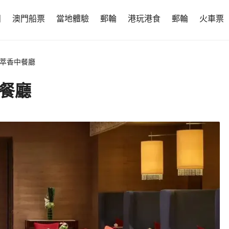
團
澳門船票
當地體驗
郵輪
港玩港食
郵輪
火車票
·萃香中餐廳
餐廳