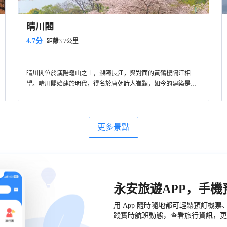
晴川閣
4.7分
距離3.7公里
晴川閣位於漢陽龜山之上，瀕臨長江，與對面的黃鶴樓隔江相
望。晴川閣始建於明代，得名於唐朝詩人崔顥，如今的建築是八
十年代根據歷史照片復建而成。景區由晴川閣、禹稷行宮、鐵門
關三大主體建築，以及多處碑亭、牌樓、迴廊等人文景點構成，
充滿中國古典韻味。登上閣樓，吹著江風，欣賞江景，十分愜
意。這里古典建築和綠植花草相映襯，景色優美，是武漢當地人
更多景點
拍攝婚紗照的熱門地。
永安旅遊APP，手
用 App 隨時隨地都可輕鬆預訂機
蹤實時航班動態，查看旅行資訊，更