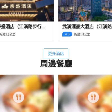
帝盛酒店（江漢路步行街
武漢滙豪大酒店（江漢路
江灘店）
街漢口江灘店）
4.6
距離1.2公里
距離1.4公里
更多酒店
周邊餐廳