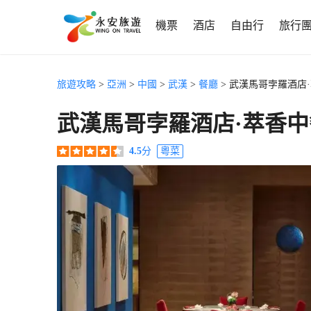
機票
酒店
自由行
旅行
旅遊攻略
>
亞洲
>
中國
>
武漢
>
餐廳
> 武漢馬哥孛羅酒店
武漢馬哥孛羅酒店·萃香中
4.5
分
粵菜