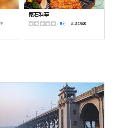
懷石料亭
0
分
公里
距離730米