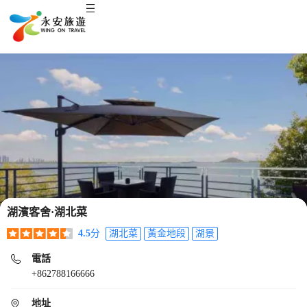
湖濱客舍·湖北菜
4.5
分
湖北菜
黃金地段
湖景
電話
+862788166666
地址