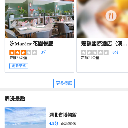
汐Marées·花園餐廳
楚韻國際酒店（漢口
江灘江漢路步行街
3
分
0
分
店）·宴會廳
距離7.6公里
距離7.7公里
創新菜式
更多餐廳
周邊景點
湖北省博物館
4.9分
距離990米