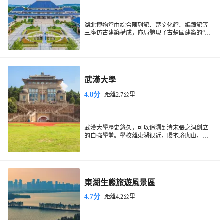
湖北博物館由綜合陳列館、楚文化館、編鐘館等
三座仿古建築構成，佈局體現了古楚國建築的“一
台一殿”、“多台成組”的高台建築佈局格式。湖北
博物館擁有四大寶：出土於“曾侯乙墓”的曾侯乙
編鐘；冷兵器時代的精品之作越王勾踐劍；距今
100萬年的鄖縣人頭骨化石；元青花瓷中的極品—
四愛圖梅瓶。
武漢大學
4.8分
距離2.7公里
武漢大學歷史悠久，可以追溯到清末張之洞創立
的自強學堂。學校離東湖很近，環抱珞珈山，校
園內綠樹成蔭，保留了許多中西合璧的優秀歷史
建築。近年來，武大的櫻花名聲遠揚，櫻花季吸
引了來自全國的遊客，所以會限時限流參觀校
園。
東湖生態旅遊風景區
4.7分
距離4.2公里