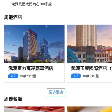
東湖景區大門內右300米處
周邊酒店
武漢富力萬達嘉華酒店
武漢玉豐國際酒店（
漢街SKP店）
4.7
4.7
距離2.9公里
距離3.3公里
更多酒店
周邊餐廳