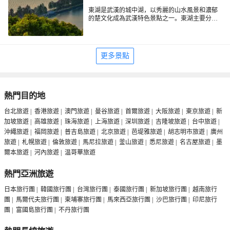
東湖是武漢的城中湖，以秀麗的山水風景和濃郁
的楚文化成為武漢特色景點之一。東湖主要分為
四個區域：聽濤景區、東湖磨山景區、落雁景區
和吹笛景區。其中磨山景區適宜賞花，落雁景區
可以觀鳥，吹笛景區、聽濤景區則是和朋友一起
休閒遊樂的好去處。
更多景點
熱門目的地
台北旅遊
|
香港旅遊
|
澳門旅遊
|
曼谷旅遊
|
首爾旅遊
|
大阪旅遊
|
東京旅遊
|
新
加坡旅遊
|
高雄旅遊
|
珠海旅遊
|
上海旅遊
|
深圳旅遊
|
吉隆坡旅遊
|
台中旅遊
|
沖繩旅遊
|
福岡旅遊
|
普吉島旅遊
|
北京旅遊
|
芭堤雅旅遊
|
胡志明市旅遊
|
廣州
旅遊
|
札幌旅遊
|
倫敦旅遊
|
馬尼拉旅遊
|
釜山旅遊
|
悉尼旅遊
|
名古屋旅遊
|
墨
爾本旅遊
|
河內旅遊
|
温哥華旅遊
熱門亞洲旅遊
日本旅行團
|
韓國旅行團
|
台灣旅行團
|
泰國旅行團
|
新加坡旅行團
|
越南旅行
團
|
馬爾代夫旅行團
|
柬埔寨旅行團
|
馬來西亞旅行團
|
沙巴旅行團
|
印尼旅行
團
|
富國島旅行團
|
不丹旅行團