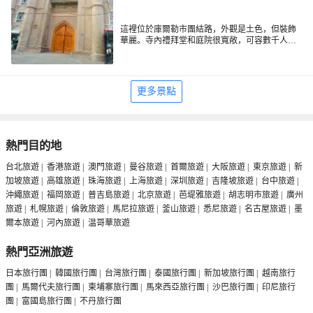
這裡位於庫爾勒市團結路，外觀是土色，但裝飾
華麗。寺內禮拜堂和庭院很寬敞，可容數千人禮
拜。該寺的門樓非常高大，兩側開八面窗戶，使
得該建築與眾不同。寺內天花板和牆壁上繪有當
地傳統的裝飾圖案，十分美觀。
更多景點
熱門目的地
台北旅遊
|
香港旅遊
|
澳門旅遊
|
曼谷旅遊
|
首爾旅遊
|
大阪旅遊
|
東京旅遊
|
新
加坡旅遊
|
高雄旅遊
|
珠海旅遊
|
上海旅遊
|
深圳旅遊
|
吉隆坡旅遊
|
台中旅遊
|
沖繩旅遊
|
福岡旅遊
|
普吉島旅遊
|
北京旅遊
|
芭堤雅旅遊
|
胡志明市旅遊
|
廣州
旅遊
|
札幌旅遊
|
倫敦旅遊
|
馬尼拉旅遊
|
釜山旅遊
|
悉尼旅遊
|
名古屋旅遊
|
墨
爾本旅遊
|
河內旅遊
|
温哥華旅遊
熱門亞洲旅遊
日本旅行團
|
韓國旅行團
|
台灣旅行團
|
泰國旅行團
|
新加坡旅行團
|
越南旅行
團
|
馬爾代夫旅行團
|
柬埔寨旅行團
|
馬來西亞旅行團
|
沙巴旅行團
|
印尼旅行
團
|
富國島旅行團
|
不丹旅行團