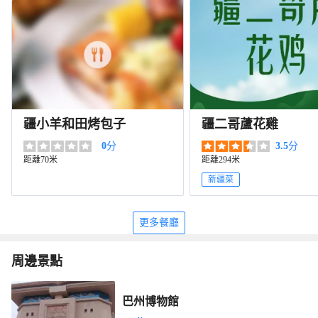
疆小羊和田烤包子
疆二哥蘆花雞
0
分
3.5
分
距離70米
距離294米
新疆菜
更多餐廳
周邊景點
巴州博物館