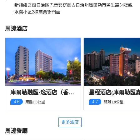
新疆維吾爾自治區巴音郭楞蒙古自治州庫爾勒市民生路54號親
水灣小區2棟商業街門面
周邊酒店
庫爾勒融匯·逸酒店（香梨
星程酒店(庫爾勒匯
大道巴州博物館店）
廣場店)
4.6
4.7
距離1.8公里
距離1.9公里
更多酒店
周邊餐廳