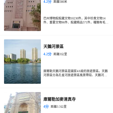
4.2分
距離580米
巴州博物館館藏文物10230件，其中珍貴文物14
件、重要文物96件、館藏精品571件，種類有毛紡
織品、文書、陶器、石器、銅鐵器、玉器及乾屍
等，館內展出文物2399件，由巴州歷史文化展、
樓蘭歷史文物、東歸歷史文化展、百年黨史和臨
時展覽五部分組成。總建築面積18972平方米，展
覽面積7000平方米，吸引大量遊客前來參觀。
天鵝河景區
4.2分
距離3公里
庫爾勒天鵝河景區是國家4A級的旅遊景區。天鵝
河景區分為孔雀河旅遊景區風景帶段、天鵝河景
區段和鴻雁河景區段，是連接孔雀河、杜鵑河的
重要水上紐帶，景區南起庫爾勒梨香湖，北到庫
爾勒市獅子橋，全長十餘公里。天鵝河景區佔地
面積2400畝,水域面積765畝,是梨城休閑、旅遊、
觀光的重要景區。
庫爾勒加麥清真寺
4分
距離3.3公里