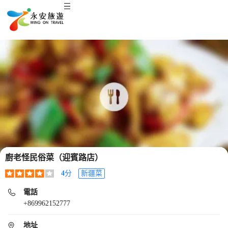
廚老怪民俗菜（迎賓路店）
4
分
新疆菜
電話
+869962152777
地址