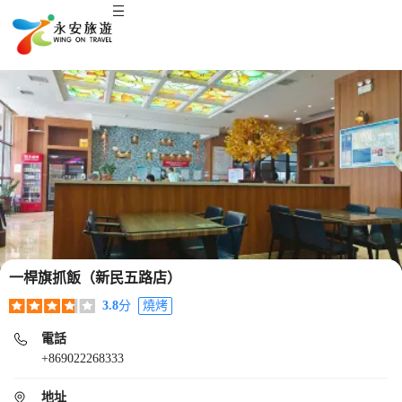
一桿旗抓飯（新民五路店）
3.8
分
燒烤
電話
+869022268333
地址