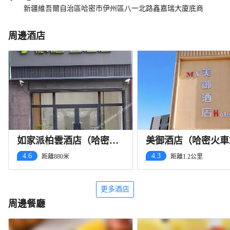
新疆維吾爾自治區哈密市伊州區八一北路鑫嘉瑞大廈底商
周邊酒店
如家派柏雲酒店（哈密火
美御酒店（哈密火車
車站八一北路店）
店）
4.6
4.3
距離880米
距離1.2公里
更多酒店
周邊餐廳