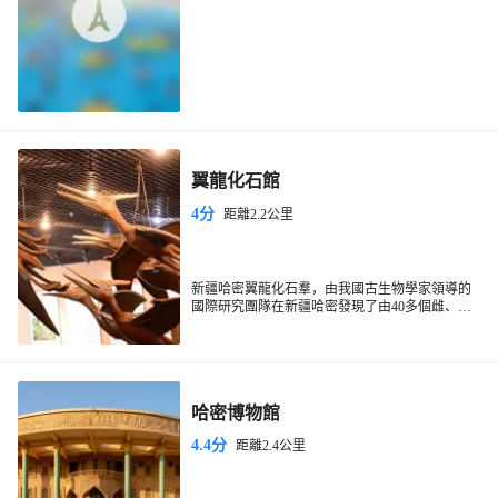
翼龍化石館
4分
距離2.2公里
新疆哈密翼龍化石羣，由我國古生物學家領導的
國際研究團隊在新疆哈密發現了由40多個雌、雄
個體組成的翼龍化石羣，發掘出5枚三維立體保存
的翼龍蛋。6日在線出版的國際有名學術刊物《現
代生物學》以封面文章形式報道了這一發現，評
價“這是翼龍研究200年來非常令人激動的發現之
一，代表了翼龍研究領域的重大發現，具有巨大
哈密博物館
的潛在和直接的影響力”。
4.4分
距離2.4公里