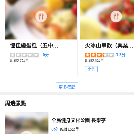
恆佳緣蛋糕（五中
火冰山串飲（興業福
店）
錦園店）
0
分
3.3
分
距離2.7公里
距離2.6公里
小食
更多餐廳
周邊景點
全民健身文化公園-長樂亭
0分
距離1.5公里