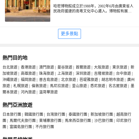
哈密博物館成立於1988年，2002年6月由廣東省人
民政府援建的南粵文化中心遷入。博物館有展廳
面積800餘平方米，庫房面積300平方米。館內收
藏有原始社會至明清時期的石器、青銅器、陶
器、木器、鐵器、毛布、清代服飾和乾屍等文物
12000餘件。文物以通史陳列的方式分為石器時
更多景點
代、青銅時代、漢—北朝及隋、唐、元、明、清
來呈現哈密悠久的古代文明，在通史陳列中還包
括有獨特文化面貌的五堡、焉不拉克兩個專題陳
列。展廳陳列各類文物1000餘件，有轟動國內外
的五堡乾屍、精美的古代毛布和屬於北方青銅文
熱門目的地
化的銅釜、鹿首銅刀等珍貴文物，大部分展品為
歷年考古發掘出土文物，有着濃郁的地方文化特
台北旅遊
|
香港旅遊
|
澳門旅遊
|
曼谷旅遊
|
首爾旅遊
|
大阪旅遊
|
東京旅遊
|
新
色。博物館的陳列設計現已全面更新，處於全疆
加坡旅遊
|
高雄旅遊
|
珠海旅遊
|
上海旅遊
|
深圳旅遊
|
吉隆坡旅遊
|
台中旅遊
|
地州級博物館較高的水平。
沖繩旅遊
|
福岡旅遊
|
普吉島旅遊
|
北京旅遊
|
芭堤雅旅遊
|
胡志明市旅遊
|
廣州
旅遊
|
札幌旅遊
|
倫敦旅遊
|
馬尼拉旅遊
|
釜山旅遊
|
悉尼旅遊
|
名古屋旅遊
|
墨
爾本旅遊
|
河內旅遊
|
温哥華旅遊
熱門亞洲旅遊
日本旅行團
|
韓國旅行團
|
台灣旅行團
|
泰國旅行團
|
新加坡旅行團
|
越南旅行
團
|
馬爾代夫旅行團
|
柬埔寨旅行團
|
馬來西亞旅行團
|
沙巴旅行團
|
印尼旅行
團
|
富國島旅行團
|
不丹旅行團