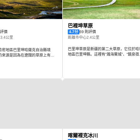
巴裡坤草原
則評價
4.7
分
69 則評價
3.4公里
距離市中心2.4公里
巴里坤草原是新疆的第二大草原，它位於哈
哈密地區巴里坤哈薩克自治縣境
地區巴里坤縣。這裡有“瀚海鰲城”、“鏡泉宿
的來源是因為在遼闊的草原上有一
月”、“岳台留勝”等八處名勝古蹟。巴里坤草
石堆積而成的沙山，山腳下有條小
海拔比較高，具有“天山淞雪”的美景，山間
從沙山頂往下滑時能聽到從山的內
繚繞，變幻莫測。不少旅遊愛好者被吸引而
音，那聲音就像萬馬奔騰一樣，所
拍照留念。
山。它的周邊是草場，可以看到有
，還可以看到遠處的雪山。有滑
玩項目，還可以騎馬。
喀爾裡克冰川