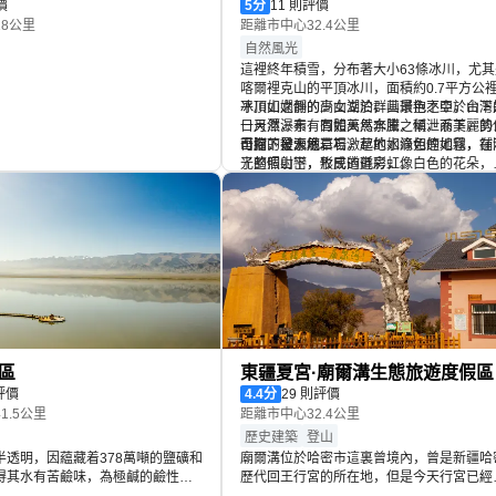
價
5
分
11 則評價
8公里
距離市中心32.4公里
自然風光
這裡終年積雪，分布著大小63條冰川，尤其
喀爾裡克山的平頂冰川，面積約0.7平方公
平頂山之側的高山湖泊，其景色不亞於台灣
冰川如嫻靜的少女立於群山環抱之中，山下
日月潭，素有固體天然水庫之稱，系美麗的
一天然瀑布，有如萬馬奔騰，傾泄而下，勢
吾河的發源地。
可擋，被水底岩石激起的水滴如煙如霧，在
山腳下是天然草場，草地如綠色的地毯，鋪
光的照射下，形成道道彩虹。
了整個山巒，牧民的氈房，像白色的花朵，
綴其間，羊群則如片片雲朵，慢慢地在山間
蕩。有時真正的雲會掩蓋過來，把所有的美
變得朦朧而神秘，若在冬季大雪飄過之後，
地道的銀裝素裹，分外妖嬈，會令所有的來
者心靈震顫，禁不住為大自然創造壯觀、美
和神秘而讚嘆不已。是人們旅遊、探險、科
考察的好去處。
區
東疆夏宮·廟爾溝生態旅遊度假區
評價
4.4
分
29 則評價
1.5公里
距離市中心32.4公里
歷史建築
登山
半透明，因藴藏着378萬噸的鹽礦和
廟爾溝位於哈密市這裏曾境內，曾是新疆哈
得其水有苦鹼味，為極鹹的鹼性
歷代回王行宮的所在地，但是今天行宮已經