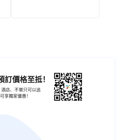
拆
形成植被的主體分佈，這是黑溝美景要素之
的
二。黑溝溪水長流，奔騰喧嘯，西黑溝水電站
。
引水發電，溪水攀山下跌，天然與人工合碧，
，
很富詩情畫意，這是黑溝景點要素之三。有
園
冰、有雪、有水，又有立體植被，致使空氣涼
相
爽潮濕，因此也形成豐富的地形降水，見雲就
如
雨，這是黑溝美景要素之四。縱是嚴冬飛雪，
到
山谷裏依然是松色不凋，萬綠長存，滿溝青
通
翠，藴藏着一片春意，這就是巴里坤八景之一
教
的“黑溝藏春”。
宮
遺
到
覆
，
機預訂價格至抵！
大
票、酒店、不單只可以追
夏
可享獨家優惠！