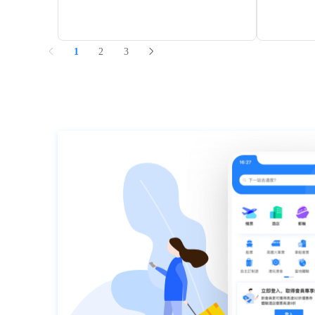
羊肚，近看小石洞並不深，很圓滑，像人工旋
水。該湖既
磨出的一樣，小洞直徑1米左右，大洞被稱為
彙集而成。
“包廂者”，可坐十幾個人。幾座山從山頂到山腳
水天相連，
都是“千瘡百孔”，有的稱“蜂窩崖”，有的稱“千佛
鶯飛，紫色
洞”或“萬佛龕”、“千窟崖”等。每當下暴雨時水從
香氣襲人。
1
2
3
山頂流下，便形成了無數個小水簾洞，景緻令
氣的變化會
人叫絕！欲登怪石山頂，有一條古人修造的石
湖面像大海
階，很像華山“千尺幢、百尺峽”，又陡又窄，山
綠裏透紅；
頂有一個“南天門”，由兩塊巨石矗立，中間衹有
雨時，湖面
一尺寬的石縫，胖人無法通過。
氣預報”湖，
“出門看煥彩