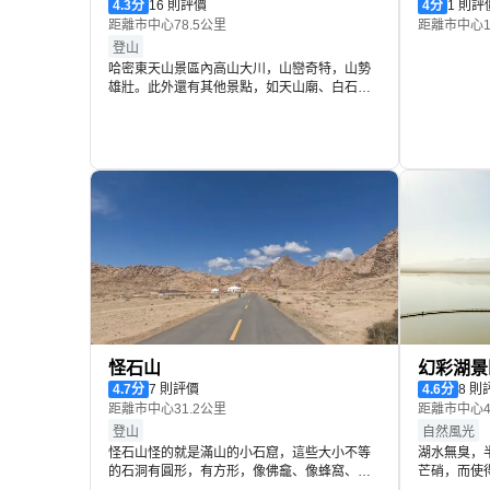
一副副生動的畫卷。如今的伊吾胡楊林已成為
4.3
分
16 則評價
4
分
1 則評
攝影家、繪畫家、詩人們的創作天堂，更是影
距離市中心78.5公里
距離市中心1
視佳作誕生的搖籃。
登山
哈密東天山景區內高山大川，山巒奇特，山勢
雄壯。此外還有其他景點，如天山廟、白石
頭、寒峪溝、鳴沙山等等。
怪石山
幻彩湖景
4.7
分
7 則評價
4.6
分
8 則
距離市中心31.2公里
距離市中心4
登山
自然風光
怪石山怪的就是滿山的小石窟，這些大小不等
湖水無臭，
的石洞有圓形，有方形，像佛龕、像蜂窩、像
芒硝，而使