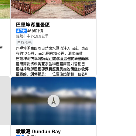
巴里坤湖風景區
4.7
分
46 則評價
距離市中心19.9公里
自然風光
密
巴裡坤湖由四周自然泉水匯流注入而成，東西
寬約12公裡，南北長約20公裡，湖水面積
原
112.15平方公裡。湖也是儲量豐富的芒硝礦和
巴裡坤湖古稱蒲類海，婆悉海，元代稱巴爾庫
雲霧
鹽田，湖水中含有水生物鹵蟲。
勒淖爾，清代的蒙古沙、巴爾庫爾對音稱巴裡
來
坤湖。關於巴裡坤湖有許多美麗的傳說，流傳
巴裡坤湖畔聚集了數百座氈房，牧民邊放牧勞
最多的一則傳說是：一位漢族姑娘和一位名叫
動耕作、邊休憩。
蒲類海的哈薩克青年合力同破壞湖泊的山魔搏
鬥，姑娘被壓在尖山下石化了，哈薩克青年扭
住山魔同沉湖底。他們用生命為後人換來安寧
幸福的生活。為了紀念他們，人們就把尖山下
的數股清泉叫“漢姑泉”，把湖泊稱作“蒲類海”。
墩墩灣 Dundun Bay