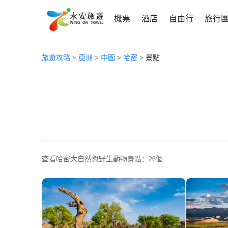
機票
酒店
自由行
旅行
旅遊攻略
>
亞洲
>
中國
>
哈密
> 景點
查看哈密大自然與野生動物景點：26個