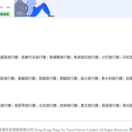
越南旅行團
|
馬爾代夫旅行團
|
柬埔寨旅行團
|
馬來西亞旅行團
|
沙巴旅行團
|
印尼
西歐旅行團
|
美國旅行團
|
英國旅行團
|
德國旅行團
|
瑞士旅行團
|
意大利旅行團
|
加
海旅行團
|
張家界旅行團
|
北京旅行團
|
桂林旅行團
|
蒙古旅行團
|
雲南旅行團
|
貴州
 香港永安旅遊有限公司 Hong Kong Wing On Travel Service Limited. All Rights Reserved