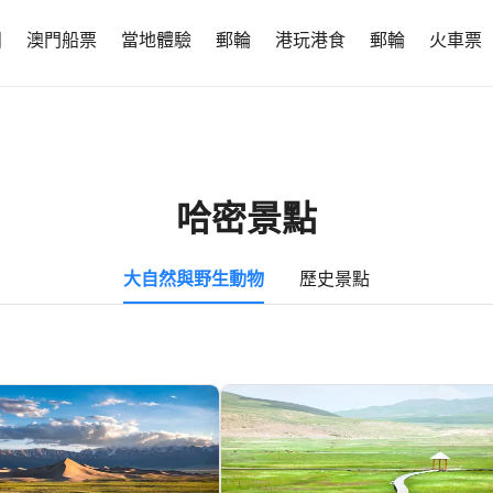
團
澳門船票
當地體驗
郵輪
港玩港食
郵輪
火車票
哈密景點
大自然與野生動物
歷史景點