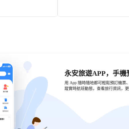
無出口，也無入口，是由地下泉水
復存在了。1931年，行宮在哈密戰亂中被
車過鹽池鄉，遠遠望去一湖碧水、
毀。在行宮存在的盛期，那時它是一座巨大
沿着沒膝深的草兒進入湖畔，草長
花園，花園的背後是有着深紅色巖石的山峯
、黃色、蘭色的馬蓮花迎風綻放，
老回王喜歡到處旅行和收集各種各樣的植物
幻彩湖的神奇之處在於，它隨着天
於是花園中種植着許多稀有的花木。這座花
呈現出不同的色彩。睛朗的日子，
有9重圍牆，並且每道圍牆之間的景色各不
一樣碧藍，日落時分，晚霞映照，
同，人們從形狀各異的圍牆門洞之間穿行，
當要起風時，湖面呈粉紅色，要下
同一座迷宮。在今天，廟爾溝裏仍然還能看
呈紫色。當地牧民有趣的稱它為“天
行宮的遺跡。在行宮的背後有一條小路可以
常言是“出門看天氣”，鹽池牧民是
向西北面的一座砂巖山，山上排列着五座佛
湖”。
洞窟，洞壁上壁畫的痕跡已經破敗難辨，行
西面的山腰上還存有一座7～12世紀的佛寺
址。廟爾溝的山谷在春天會開滿杏花，一直
秋季，山岡起伏的斜坡全被豐富多樣的植物
蓋，成片的核桃樹和榆樹形成了寬闊的林帶
永安旅遊APP，手
山谷中還分佈着一處處綺麗的高山草地，碩
的鮮美的花朵常常使山谷散發出富於光澤的
用 App 隨時隨地都可輕鬆預訂機
紅、藍、淡紫色的色彩。這裏空氣涼爽，在
季是躲避酷暑的好地方。
蹤實時航班動態，查看旅行資訊，更