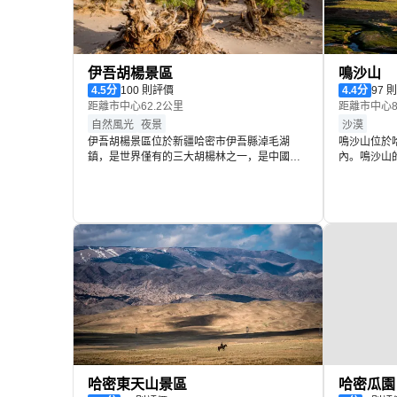
伊吾胡楊景區
鳴沙山
4.5
分
100 則評價
4.4
分
97 
距離市中心62.2公里
距離市中心8
自然風光
夜景
沙漠
伊吾胡楊景區位於新疆哈密市伊吾縣淖毛湖
鳴沙山位於
鎮，是世界僅有的三大胡楊林之一，是中國境
內。鳴沙山
內分佈較為集中的胡楊林，也是世界極古老、
座以石英長
樹形極具特色、道路通達條件極好的原始胡楊
河，當人們
林。景區面積47.6萬畝，開發遊覽環線38公
部發出的聲
里。胡楊，亦稱“胡桐”，維吾爾語稱“託克拉
以叫它鳴沙
克”，意為“很美麗的樹”。胡楊是一億三千五百
牛羊在吃草
萬年前就出現的樹種，是世界古老的楊樹，生
沙，水上游
物學家稱它為“第三紀活化石”。胡楊耐寒、耐
熱、耐鹼、耐澇、耐幹早，用不屈不撓的身軀
阻擋了沙暴對綠洲的侵襲，形成一條雄偉壯闊
的綠色長廊，創造了“絲綢之路”的文明。沿着
38公里的胡楊林景觀路，可以近觀一千年至九
千年樹齡的胡楊，彷彿進入時光隧道，經歷生
命的輪迴，可謂：一朝走進胡楊林，一日感受
萬年史。萬千胡楊樹在戈壁大漠中舒展、搖
曳，四季不同的容貌，晝夜變幻的色彩，形成
哈密東天山景區
哈密瓜園