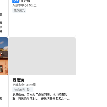
5
分
1 則評價
距離市中心9.5公里
自然風光
是
裡，
的
是
伊
不
陽
滿
點
飄
麗
是
訪
妙
學
西黑溝
距離市中心15公里
自然風光
登山
黑溝山高，雪冠終年晶瑩閃耀，冰川純白無
瑕，與黑綠形成對比，是黑溝美景要素之一。
密
黑溝森林茂盛，覆蓋嚴密，連地皮也為穿地柏
不
所覆蓋，更有無處不在的奇花異草裝點其間，